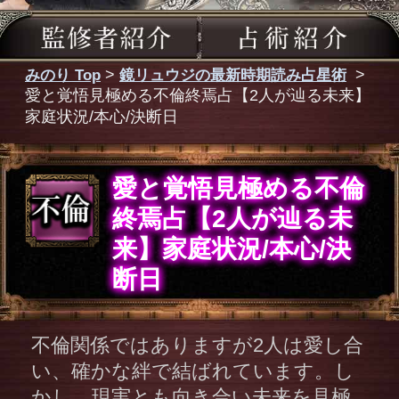
愛と覚悟見極める不倫
終焉占【2人が辿る未
来】家庭状況/本心/決
断日
不倫関係ではありますが2人は愛し合
い、確かな絆で結ばれています。し
かし、現実とも向き合い未来を見極
めなくてはなりません。相手の真
意、離婚の覚悟、最終関係……全てを
知り決断をする準備はよろしいです
か？