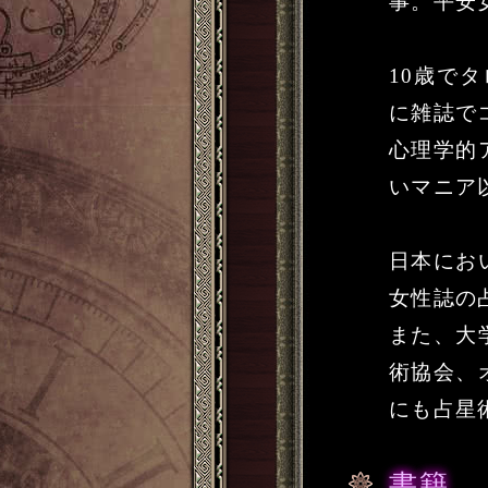
事。平安
10歳で
に雑誌で
心理学的
いマニア
日本にお
女性誌の
また、大
術協会、
にも占星
書籍