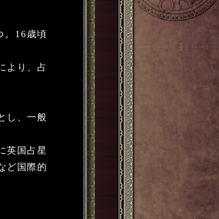
。16歳頃
により、占
とし、一般
に英国占星
など国際的