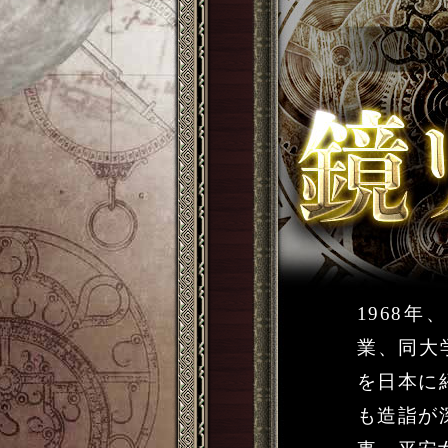
1968
業、同大
を日本に
も造詣が