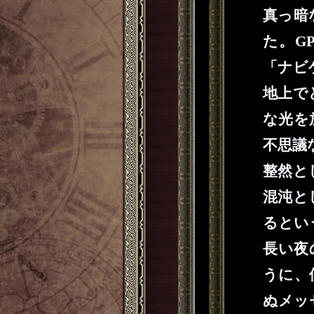
真っ暗
た。G
「ナビ
地上で
な光を
不思議
整然と
混沌と
るとい
長い夜
うに、
ぬメッ