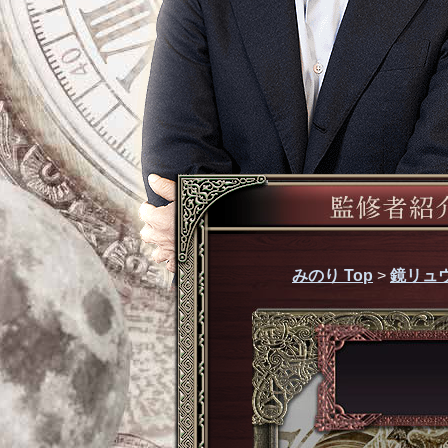
みのり Top
>
鏡リュ