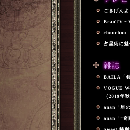
ごきげんよう
BeauTV
choucho
占星術に魅せ
雑誌
BAILA「
VOGUE 
（2019年
anan「星
anan「“
Sweet 