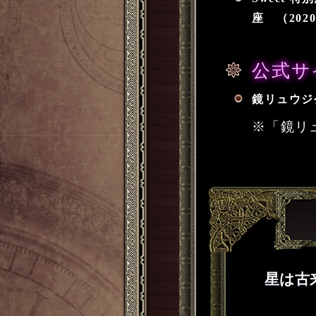
座 （202
公式サ
鏡リュウジ公式
※「鏡リ
星は古