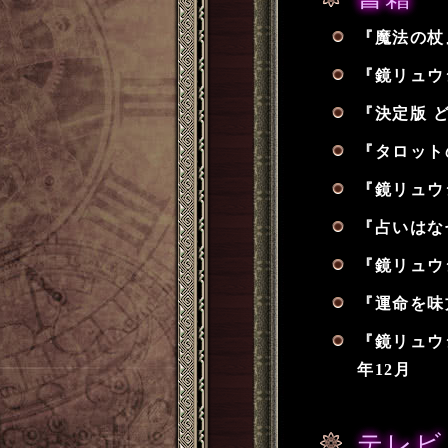
『魔法の杖』
『鏡リュウジ
『決定版 ど
『タロットの
『鏡リュウジ
『占いはな
『鏡リュウジ
『運命を味
『鏡リュウ
年12月
テレビ