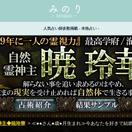
人気占い師多数掲載 - 本格占い -
/海外官庁公認【自然霊神主 暁玲華】 解らない事を追い求め
止めれば自然体で生きる事が出来るのよ
神主◆暁玲華
>
≪●●さん●歳●月生まれ≫今あなたを好きで結