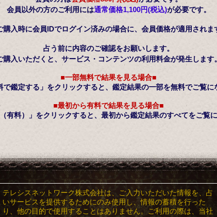
会員以外の方のご利用には
通常価格
1,100円(税込)
が必要です。
ご購入時に会員IDでログイン済みの場合に、会員価格が適用されま
占う前に内容のご確認をお願いします。
ご購入いただくと、サービス・コンテンツの利用料金が発生します
■一部無料で結果を見る場合■
料で鑑定する」をクリックすると、鑑定結果の一部を無料でご覧に
■最初から有料で結果を見る場合■
（有料）」をクリックすると、最初から鑑定結果のすべてをご覧
テレシスネットワーク株式会社は、ご入力いただいた情報を、占
いサービスを提供するためにのみ使用し、情報の蓄積を行った
り、他の目的で使用することはありません。ご利用の際は、当社