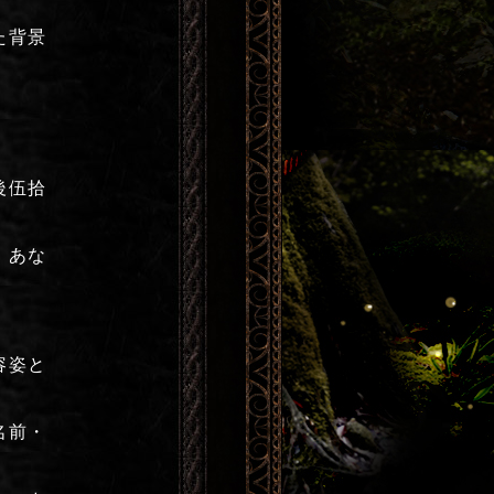
た背景
後伍拾
、あな
容姿と
名前・