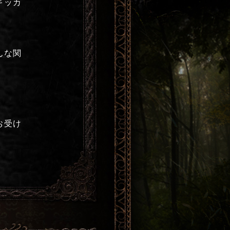
キッカ
んな関
お受け