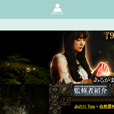
『99年に一人の霊視力』最高学府
みのり Top
>
自然霊