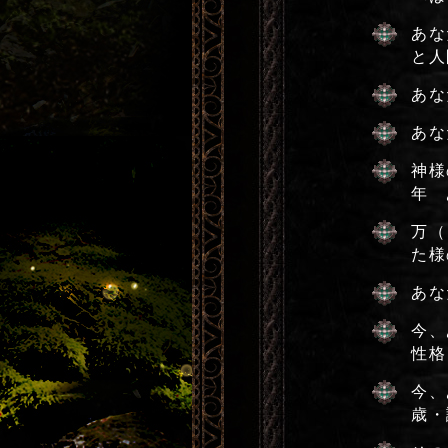
あな
と人
あな
あな
神様
年 
万（
た様
あな
今、
性格
今、
歳・