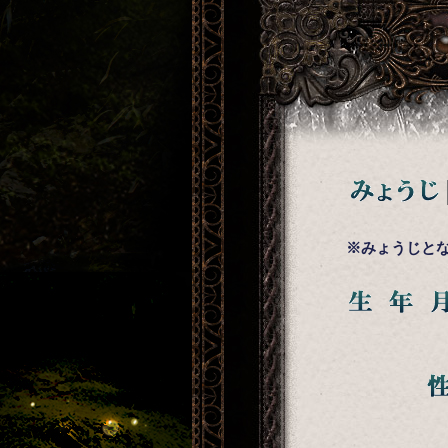
みょうじ
※みょうじとな
生年月日
性別