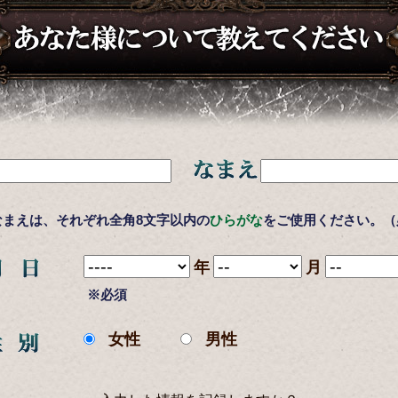
なまえ
まえは、それぞれ全角8文字以内の
ひらがな
をご使用ください。（
年
月
※必須
女性
男性