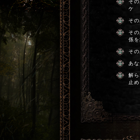
その
ケ
その
その
係を
その
あな
解ら
止め