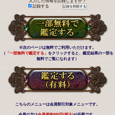
入力した情報を記録しますか？
記録する
※次のページは無料でご利用いただけます。
（
「一部無料で鑑定する」
をクリックすると、鑑定結果の一部を
無料でご覧になれます）
こちらのメニューは会員割引対象メニューです。
会員の方は
会員価格
880円(税込)
が必要です。