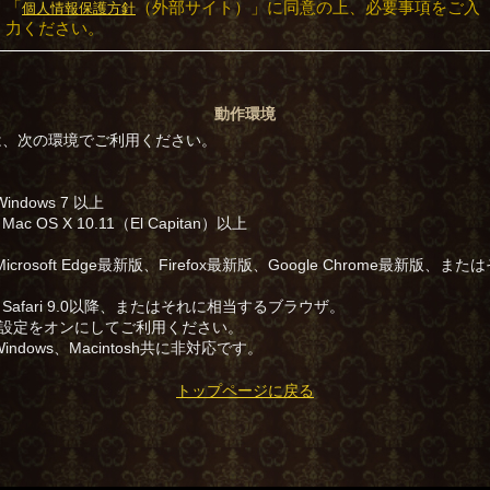
「
（外部サイト）」に同意の上、必要事項をご入
個人情報保護方針
力ください。
動作環境
は、次の環境でご利用ください。
Windows 7 以上
：Mac OS X 10.11（El Capitan）以上
：Microsoft Edge最新版、Firefox最新版、Google Chrome最新版、
sh：Safari 9.0以降、またはそれに相当するブラウザ。
iptの設定をオンにしてご利用ください。
Windows、Macintosh共に非対応です。
トップページに戻る