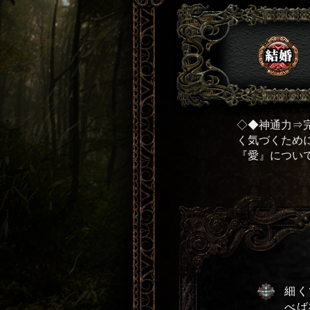
◇◆神通力⇒
く気づくため
『愛』につい
細く
べば