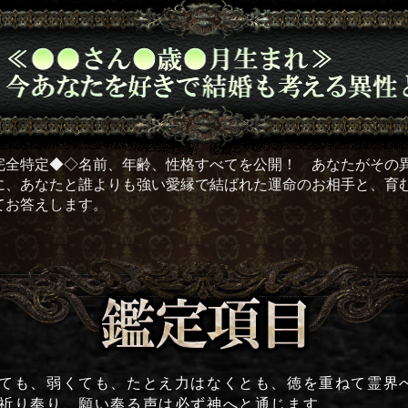
完全特定◆◇名前、年齢、性格すべてを公開！ あなたがその
に、あなたと誰よりも強い愛縁で結ばれた運命のお相手と、育
てお答えします。
鑑定項目
ても、弱くても、たとえ力はなくとも、徳を重ねて霊界
祈り奉り、願い奉る声は必ず神へと通じます