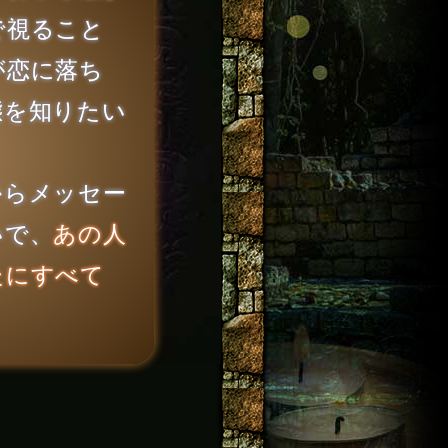
で視ること
が恋に落ち
態を知りたい
らメッセー
いで、
あの人
たにすべて