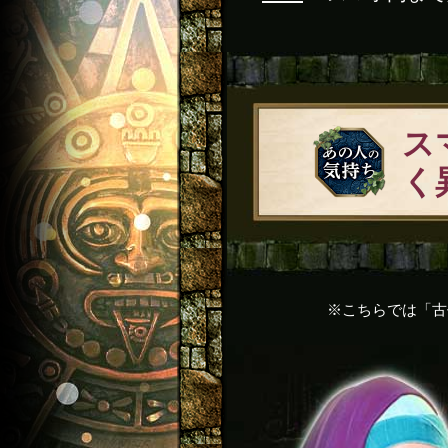
ス
く
※こちらでは「古