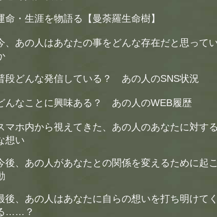
運命・生涯を物語る【曼荼羅生命樹】
今、あの人はあなたの事をどんな存在だと思って
か
普段どんな発信している？ あの人のSNS状況
どんなことに興味ある？ あの人のWEB履歴
スマホ内から視えてきた、あの人のあなたに対す
な想い
今後、あの人があなたとの関係を変えるために起
動
最後、あの人はあなたに自らの想いを打ち明けて
る……？