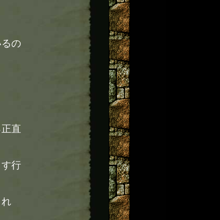
いるの
る正直
こす行
くれ