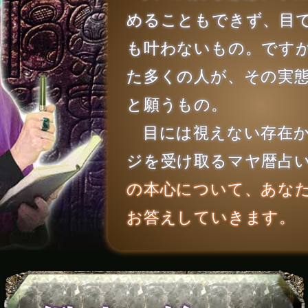
めることもできず、目
も叶わないもの。です
た多くの人が、その実
と願うもの。
目には視えない存在か
ジを受け取るマヤ暦占
の本心について、あな
お答えしていきます。