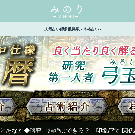
人気占い師多数掲載 - 本格占い -
人とあなた◆略奪⇒結婚はできる？ 印象/望む関係