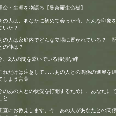
運命・生涯を物語る【曼荼羅生命樹】
あの人は、あなたに初めて会った時、どんな印象
ていた？
あの人は家庭内でどんな立場に置かれている？ 
との仲は？
今、2人の間を繋いでいる特別な絆
これだけは注意して……あの人との関係の進展を
てしまう言葉
今のあの人との状況を打開するために、あなたに
こと
正直にお教えします。今、あの人があなたとの関