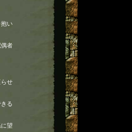
を抱い
配偶者
遅らせ
できる
係に望