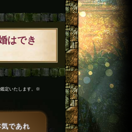
婚はでき
で鑑定いたします。※
気であれ