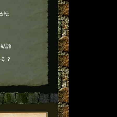
る転
終結論
いる？