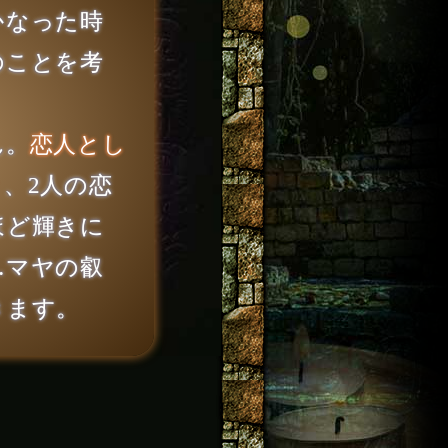
かなった時
のことを考
ん。
恋人とし
り
、2人の恋
ほど輝きに
…マヤの叡
きます。