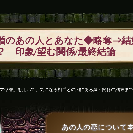
婚のあの人とあなた◆略奪⇒結
？ 印象/望む関係/最終結論
マヤ暦」を用いて、気になる相手との間にある縁・関係の結末ま
あの人の恋について本