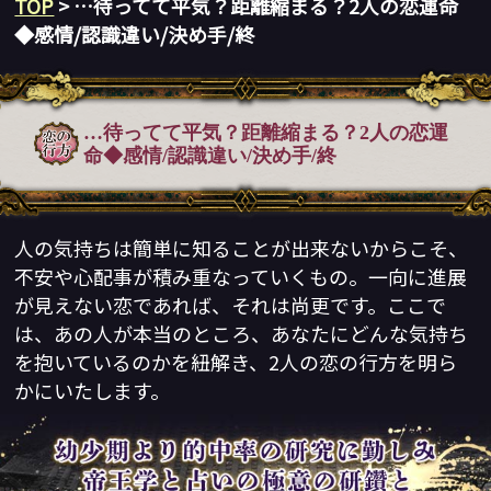
TOP
> …待ってて平気？距離縮まる？2人の恋運命
◆感情/認識違い/決め手/終
…待ってて平気？距離縮まる？2人の恋運
命◆感情/認識違い/決め手/終
人の気持ちは簡単に知ることが出来ないからこそ、
不安や心配事が積み重なっていくもの。一向に進展
が見えない恋であれば、それは尚更です。ここで
は、あの人が本当のところ、あなたにどんな気持ち
を抱いているのかを紐解き、2人の恋の行方を明ら
かにいたします。