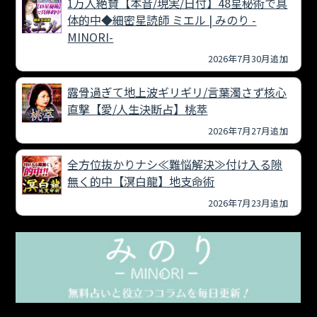
1万人絶賛【本音/現実/日付】48星秘術で具
体的中◆細密星読師 ミエル | みのり -
MINORI-
2026年7月30月追加
露骨過ぎて地上波ギリギリ/言葉濁さず核心
直撃【愛/人生決断占】桃萃
2026年7月27月追加
全方位抜かりナシ≪難悩解決≫付け入る隙
無く的中【溟白龍】地支命術
2026年7月23月追加