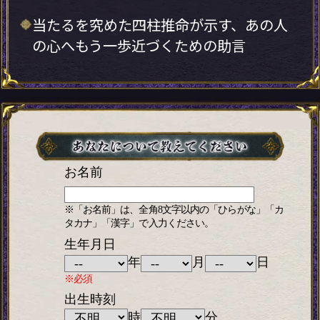
当たるを究めた四柱推命が示す、あの人
の心へもう一歩近づくための助言
お名前
※「お名前」は、全角8文字以内の「ひらがな」「カ
タカナ」「漢字」で入力ください。
生年月日
年
月
日
※必須
出生時刻
時
分