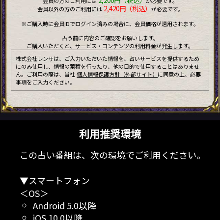
2,200円（税込）
会員の方のご利用には
が必要です。
2,420円（税込）
会員以外の方のご利用には
が必要です。
※ご購入時に会員IDでログイン済みの場合に、会員価格が適用されます。
占う前に内容のご確認をお願いします。
ご購入いただくと、サービス・コンテンツの利用料金が発生します。
株式会社レンサは、ご入力いただいた情報を、占いサービスを提供するため
にのみ使用し、情報の蓄積を行ったり、他の目的で使用することはありませ
ん。ご利用の際は、当社
個人情報保護方針（外部サイト）
に同意の上、必要
事項をご入力ください。
利用推奨環境
この占い番組は、次の環境でご利用ください。
▼スマートフォン
＜OS＞
Android 5.0以降
iOS 10.0以降