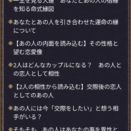
一生を見る大運 あなたとあの人の宿縁
を知る命式縁図
あなたとあの人を引き合わせた運命の縁
について
【あの人の内面を読み込む】その性格と
望む恋愛像
2人はどんなカップルになる？ あの人と
の恋人として相性
【2人の相性から読み込む】交際後の恋人
としてのあの人
あの人には今「交際をしたい」と想う相
手がいる？
そもそも、あの人はあなたの事を異性と