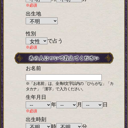
※必須
出生地
性別
で占う
※必須
お名前
※「お名前」は、全角8文字以内の「ひらがな」「カ
タカナ」「漢字」で入力ください。
生年月日
年
月
日
※必須
出生時刻
時
分