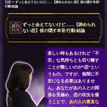
TOP
> ずっと会えてないけど……【諦められない恋】彼の隠す本音/
行動/結論
ずっと会えてないけど……【諦められ
ない恋】彼の隠す本音/行動/結論
楽しい時もあるけれど「不
安」な気持ちとも切り離す
ことが難しいのが“恋”とい
うもの。ですが、無闇に不
安になる必要はありませ
ん。あなたがあの人との関
係を見極め、恋の状況を窺
うことで、
あの人の素直な