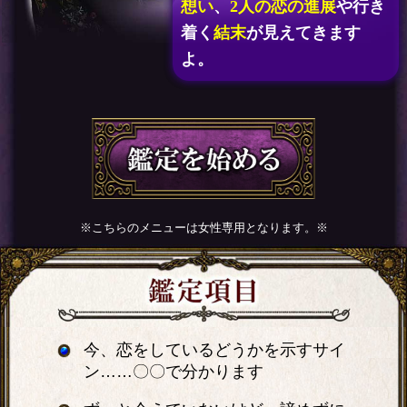
想い
、
2人の恋の進展
や行き
着く
結末
が見えてきます
よ。
※こちらのメニューは女性専用となります。※
今、恋をしているどうかを示すサイ
ン……〇〇で分かります