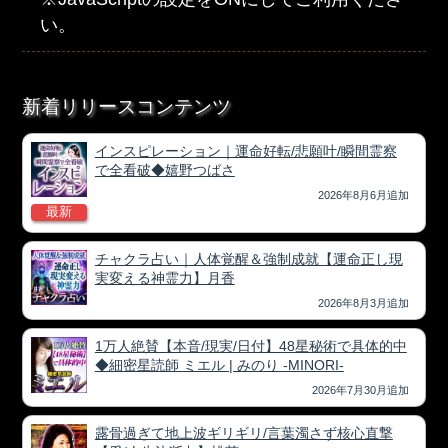
い。
新着リリースコンテンツ
インスピレーション｜運命好転/悲願叶/瞬間霊察
で全看破◆嬉野つばさ
2026年8月6月追加
最新
チャクラ占い｜人体覚醒＆強制成就【運命正し現
実変える神霊力】月香
2026年8月3月追加
1万人絶賛【本音/現実/日付】48星秘術で具体的中
◆細密星読師 ミエル | みのり -MINORI-
2026年7月30月追加
露骨過ぎて地上波ギリギリ/言葉濁さず核心直撃