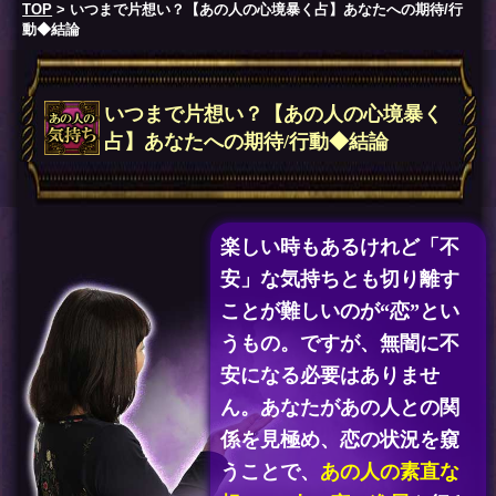
TOP
> いつまで片想い？【あの人の心境暴く占】あなたへの期待/行
動◆結論
いつまで片想い？【あの人の心境暴く
占】あなたへの期待/行動◆結論
楽しい時もあるけれど「不
安」な気持ちとも切り離す
ことが難しいのが“恋”とい
うもの。ですが、無闇に不
安になる必要はありませ
ん。あなたがあの人との関
係を見極め、恋の状況を窺
うことで、
あの人の素直な