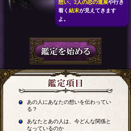
想い
、
2人の恋の進展
や行き
着く
結末
が見えてきます
よ。
あの人にあなたの想いを伝わってい
る？
あなたとあの人は、今どんな関係と
なっているのか