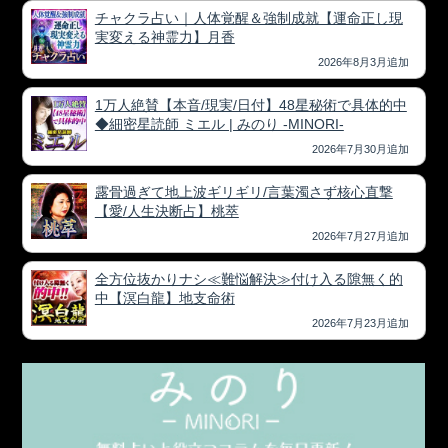
チャクラ占い｜人体覚醒＆強制成就【運命正し現
実変える神霊力】月香
2026年8月3月追加
1万人絶賛【本音/現実/日付】48星秘術で具体的中
◆細密星読師 ミエル | みのり -MINORI-
2026年7月30月追加
露骨過ぎて地上波ギリギリ/言葉濁さず核心直撃
【愛/人生決断占】桃萃
2026年7月27月追加
全方位抜かりナシ≪難悩解決≫付け入る隙無く的
中【溟白龍】地支命術
2026年7月23月追加