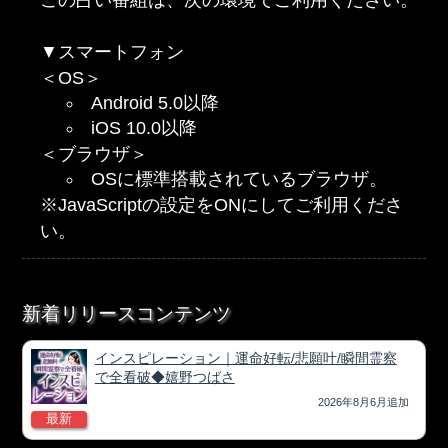
この占い番組は、次の環境でご利用ください。
▼スマートフォン
＜OS＞
Android 5.0以降
iOS 10.0以降
＜ブラウザ＞
OSに標準搭載されているブラウザ。
※JavaScriptの設定をONにしてご利用くださ
い。
新着リリースコンテンツ
インスピレーション｜運命好転/悲願叶/瞬間霊察
で全看破◆嬉野つばさ
2026年8月6月追加
最新