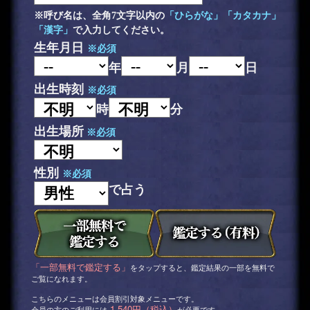
※呼び名は、全角7文字以内の
「ひらがな」「カタカナ」
「漢字」
で入力してください。
生年月日
※必須
年
月
日
出生時刻
※必須
時
分
出生場所
※必須
性別
※必須
で占う
「一部無料で鑑定する」
をタップすると、鑑定結果の一部を無料で
ご覧になれます。
こちらのメニューは会員割引対象メニューです。
1,540円（税込）
会員の方のご利用には
が必要です。