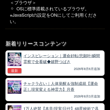
＜ブラウザ＞
OSに標準搭載されているブラウザ。
※JavaScriptの設定をONにしてご利用くださ
い。
新着リリースコンテンツ
インスピレーション｜運命好転/悲願叶/瞬間
霊察で全看破◆嬉野つばさ
2026年8月6月追加
最新
チャクラ占い｜人体覚醒＆強制成就【運命
正し現実変える神霊力】月香
2026年8月3月追加
1万人絶賛【本音/現実/日付】48星秘術で具