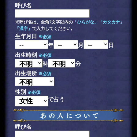
呼び名
※呼び名は、全角7文字以内の
「ひらがな」「カタカナ」
「漢字」
で入力してください。
生年月日
※必須
年
月
日
出生時刻
※必須
時
分
出生場所
※必須
性別
※必須
で占う
呼び名