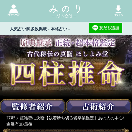
人気占い師多数掲載 - 本格占い -
TOP
> 複雑恋に決断【執着断ち切る愛卒業鑑定】あの人の本心/
進展有無/最後