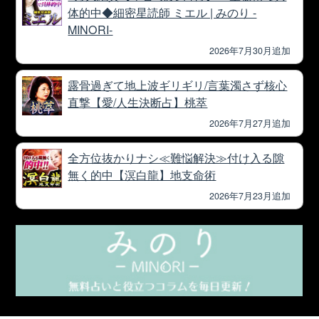
体的中◆細密星読師 ミエル | みのり -
MINORI-
2026年7月30月追加
露骨過ぎて地上波ギリギリ/言葉濁さず核心
直撃【愛/人生決断占】桃萃
2026年7月27月追加
全方位抜かりナシ≪難悩解決≫付け入る隙
無く的中【溟白龍】地支命術
2026年7月23月追加