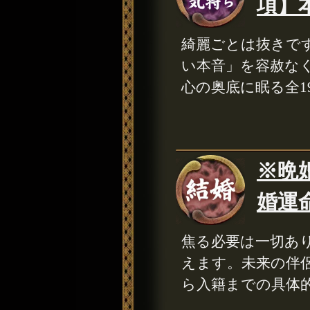
項】本
綺麗ごとは抜きで
い本音」を容赦な
心の奥底に眠る全
※晩
婚運
焦る必要は一切あ
えます。未来の伴
ら入籍までの具体