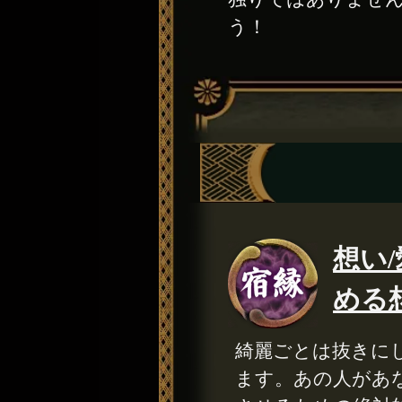
う！
想い
める
綺麗ごとは抜きに
ます。あの人があ