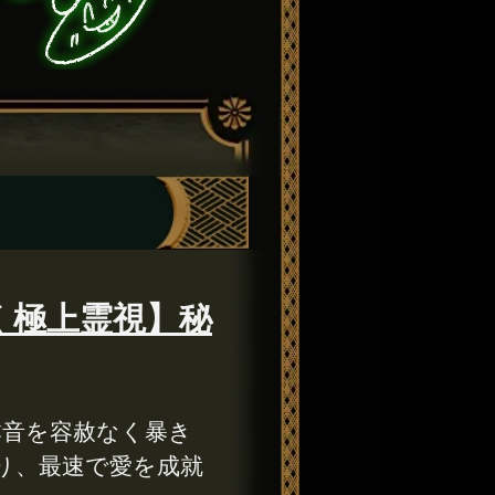
く極上霊視】秘
本音を容赦なく暴き
り、最速で愛を成就