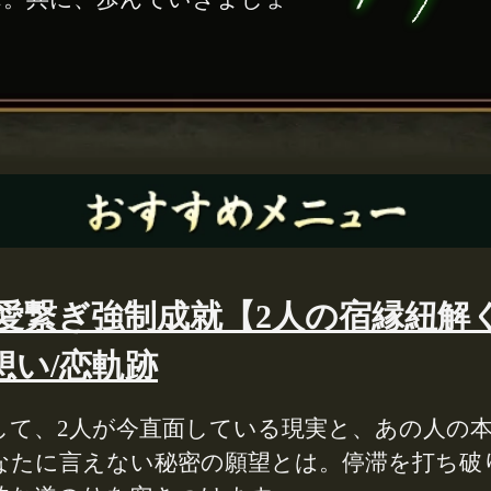
/愛繋ぎ強制成就【2人の宿縁紐解
想い/恋軌跡
して、2人が今直面している現実と、あの人の
なたに言えない秘密の願望とは。停滞を打ち破