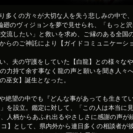
り多くの方々が大切な人を失う悲しみの中で、
な輪廻のヴィジョンを夢で見せられ、「もっと
交流したい」と救いを求め、ご縁のある全国
神からのご神託により【ガイドコミュニケーシ
い、夫の守護をしていた【白龍】との様々なや
の力持て余す事なく龍の声と願いを聞き人々
の巫女】誕生となった。
や絶望の中でも『どんな事があっても生きて
」を設立。鑑定に対して、「この人は本当に
、人柄からあふれ出るやさしさに感謝の声が
タコ】として、県内外から連日多くの相談者が