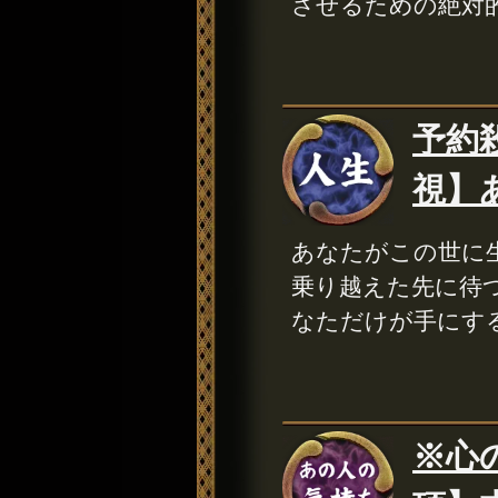
させるための絶対
予約
視】
あなたがこの世に
乗り越えた先に待
なただけが手にす
※心