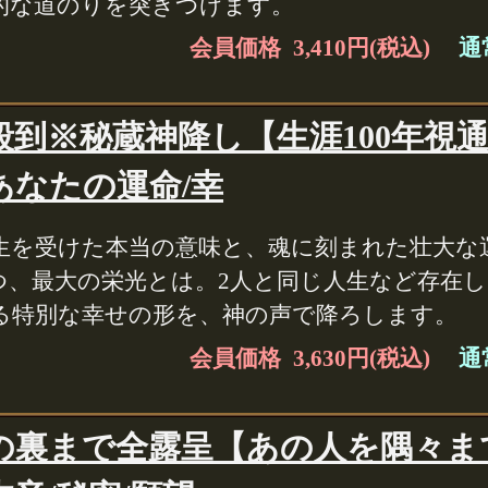
的な道のりを突きつけます。
会員価格 3,410円(税込)
通常
殺到※秘蔵神降し【生涯100年視
あなたの運命/幸
生を受けた本当の意味と、魂に刻まれた壮大な
つ、最大の栄光とは。2人と同じ人生など存在
る特別な幸せの形を、神の声で降ろします。
会員価格 3,630円(税込)
通常
の裏まで全露呈【あの人を隅々まで