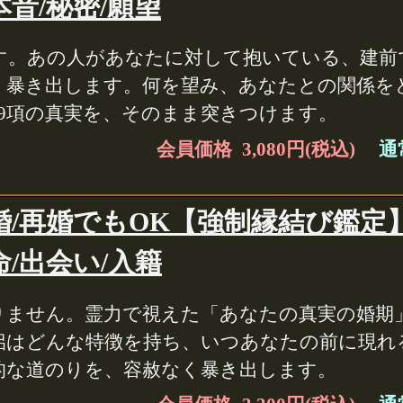
音/秘密/願望
す。あの人があなたに対して抱いている、建前
く暴き出します。何を望み、あなたとの関係を
19項の真実を、そのまま突きつけます。
会員価格 3,080円(税込)
通常
婚/再婚でもOK【強制縁結び鑑定
命/出会い/入籍
りません。霊力で視えた「あなたの真実の婚期
侶はどんな特徴を持ち、いつあなたの前に現れ
的な道のりを、容赦なく暴き出します。