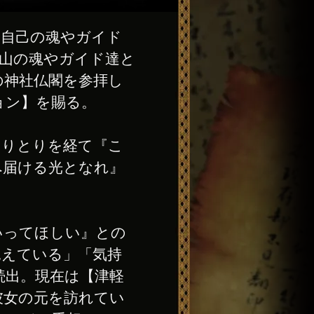
自己の魂やガイド
沢山の魂やガイド達と
の神社仏閣を参拝し
ョン】を賜る。
りとりを経て『こ
へ届ける光となれ』
いってほしい』との
見えている」「気持
続出。現在は【津軽
彼女の元を訪れてい