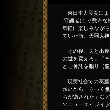
東日本大震災によ
(守護者)より数奇
気軽に楽しみながら
ていた折、天照大
その後、夫と出逢
の世を変えろ』『そ
とご神託を賜り【龍
現実社会での葛藤
願いから「らっく堂
ちが癒された」など
のニューエイジイ