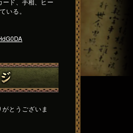
カード、手相、ヒー
している。
FHdG0DA
りがとうございま