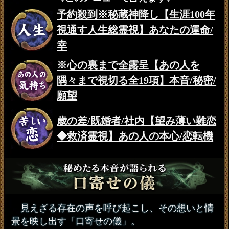
予約殺到※秘蔵神降し【生涯100年
視通す人生総霊視】あなたの運命/
幸
※心の裏まで全露呈【あの人を
隅々まで視切る全19項】本音/秘密/
願望
歳の差/既婚者/社内【望み薄い難恋
◆救済霊視】あの人の本心/恋転機
見えざる存在の声を呼び起こし、その想いと情
景を映し出す「口寄せの儀」。