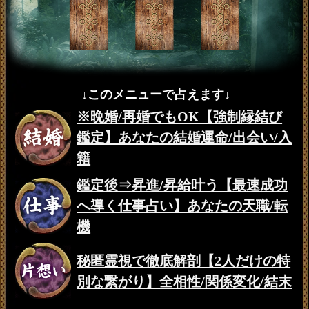
↓このメニューで占えます↓
※晩婚/再婚でもOK【強制縁結び
鑑定】あなたの結婚運命/出会い/入
籍
鑑定後⇒昇進/昇給叶う【最速成功
へ導く仕事占い】あなたの天職/転
機
秘匿霊視で徹底解剖【2人だけの特
別な繋がり】全相性/関係変化/結末