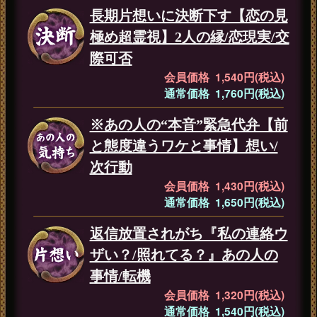
長期片想いに決断下す【恋の見
極め超霊視】2人の縁/恋現実/交
際可否
会員価格 1,540円(税込)
通常価格 1,760円(税込)
※あの人の“本音”緊急代弁【前
と態度違うワケと事情】想い/
次行動
会員価格 1,430円(税込)
通常価格 1,650円(税込)
返信放置されがち『私の連絡ウ
ザい？/照れてる？』あの人の
事情/転機
会員価格 1,320円(税込)
通常価格 1,540円(税込)