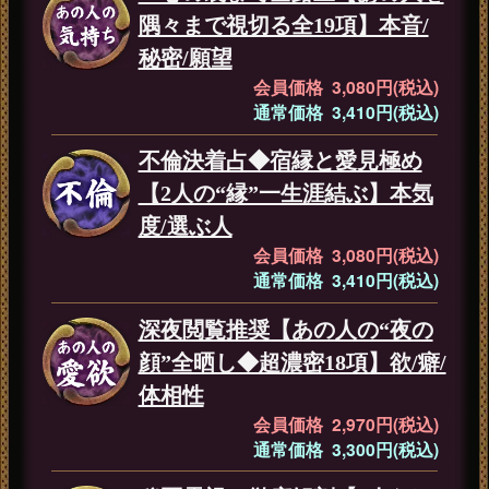
隅々まで視切る全19項】本音/
秘密/願望
会員価格 3,080円(税込)
通常価格 3,410円(税込)
不倫決着占◆宿縁と愛見極め
【2人の“縁”一生涯結ぶ】本気
度/選ぶ人
会員価格 3,080円(税込)
通常価格 3,410円(税込)
深夜閲覧推奨【あの人の“夜の
顔”全晒し◆超濃密18項】欲/癖/
体相性
会員価格 2,970円(税込)
通常価格 3,300円(税込)