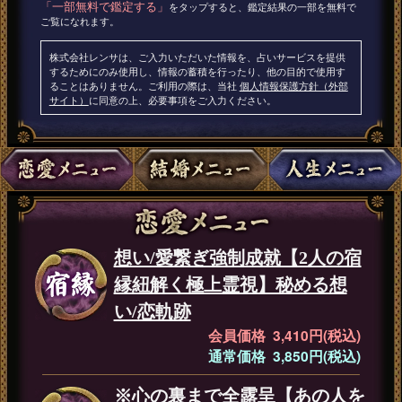
「一部無料で鑑定する」
をタップすると、鑑定結果の一部を無料で
ご覧になれます。
株式会社レンサは、ご入力いただいた情報を、占いサービスを提供
するためにのみ使用し、情報の蓄積を行ったり、他の目的で使用す
ることはありません。ご利用の際は、当社
個人情報保護方針（外部
サイト）
に同意の上、必要事項をご入力ください。
想い/愛繋ぎ強制成就【2人の宿
縁紐解く極上霊視】秘める想
い/恋軌跡
会員価格 3,410円(税込)
通常価格 3,850円(税込)
※心の裏まで全露呈【あの人を