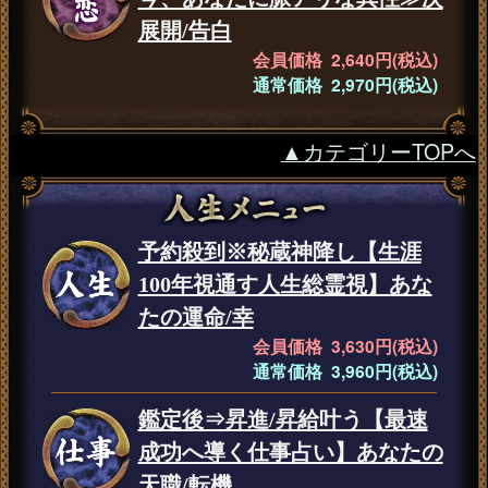
展開/告白
会員価格 2,640円(税込)
通常価格 2,970円(税込)
▲カテゴリーTOPへ
予約殺到※秘蔵神降し【生涯
100年視通す人生総霊視】あな
たの運命/幸
会員価格 3,630円(税込)
通常価格 3,960円(税込)
鑑定後⇒昇進/昇給叶う【最速
成功へ導く仕事占い】あなたの
天職/転機