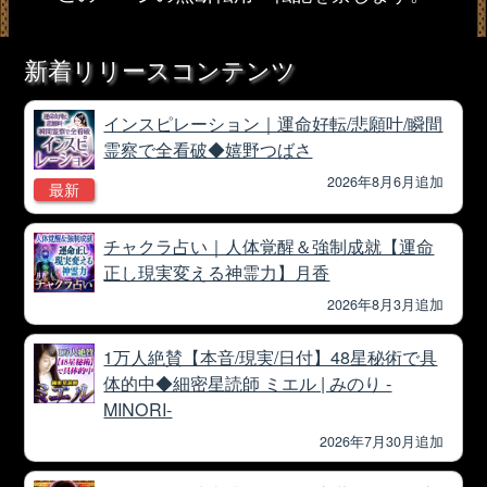
新着リリースコンテンツ
インスピレーション｜運命好転/悲願叶/瞬間
霊察で全看破◆嬉野つばさ
2026年8月6月追加
最新
チャクラ占い｜人体覚醒＆強制成就【運命
正し現実変える神霊力】月香
2026年8月3月追加
1万人絶賛【本音/現実/日付】48星秘術で具
体的中◆細密星読師 ミエル | みのり -
MINORI-
2026年7月30月追加