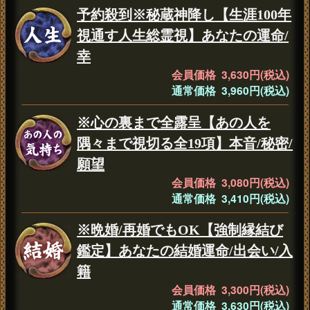
予約殺到※秘蔵神降し【生涯100年
視通す人生総霊視】あなたの運命/
幸
会員価格 3,630円(税込)
通常価格 3,960円(税込)
※心の裏まで全露呈【あの人を
隅々まで視切る全19項】本音/秘密/
願望
会員価格 3,080円(税込)
通常価格 3,410円(税込)
※晩婚/再婚でもOK【強制縁結び
鑑定】あなたの結婚運命/出会い/入
籍
会員価格 3,300円(税込)
通常価格 3,630円(税込)