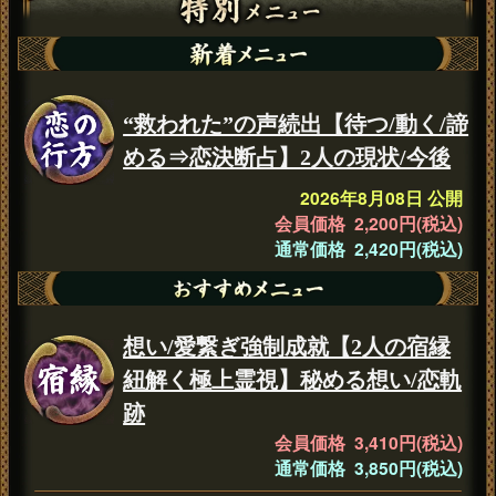
“救われた”の声続出【待つ/動く/諦
める⇒恋決断占】2人の現状/今後
2026年8月08日 公開
会員価格 2,200円(税込)
通常価格 2,420円(税込)
想い/愛繋ぎ強制成就【2人の宿縁
紐解く極上霊視】秘める想い/恋軌
跡
会員価格 3,410円(税込)
通常価格 3,850円(税込)