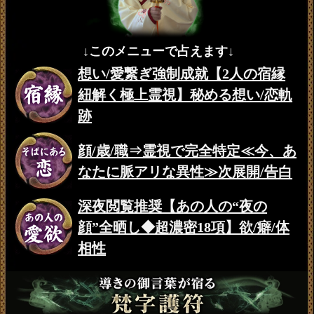
↓このメニューで占えます↓
想い/愛繋ぎ強制成就【2人の宿縁
紐解く極上霊視】秘める想い/恋軌
跡
顔/歳/職⇒霊視で完全特定≪今、あ
なたに脈アリな異性≫次展開/告白
深夜閲覧推奨【あの人の“夜の
顔”全晒し◆超濃密18項】欲/癖/体
相性