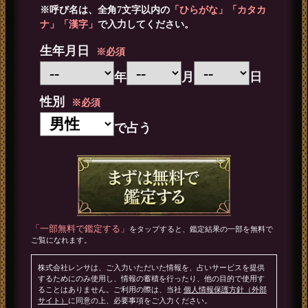
※呼び名は、全角7文字以内の
「ひらがな」「カタカ
ナ」「漢字」
で入力してください。
生年月日
※必須
年
月
日
性別
※必須
で占う
「一部無料で鑑定する」
をタップすると、鑑定結果の一部を無料で
ご覧になれます。
株式会社レンサは、ご入力いただいた情報を、占いサービスを提供
するためにのみ使用し、情報の蓄積を行ったり、他の目的で使用す
ることはありません。ご利用の際は、当社
個人情報保護方針（外部
サイト）
に同意の上、必要事項をご入力ください。