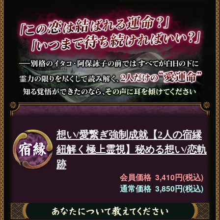
想い/愛繋ぎ強制成就【2人の宿縁
紐解く極上霊視】秘める想い/恋軌
跡
会員価格 3,410円(税込)
通常価格 3,850円(税込)