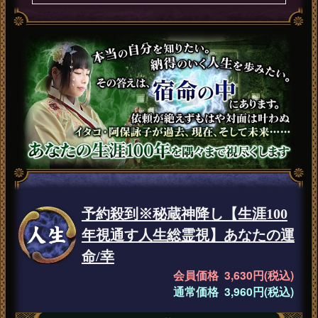
予約殺到※秘蔵神降し【生涯100
年視通す人生総霊視】あなたの運
命/幸
会員価格 3,630円(税込)
通常価格 3,960円(税込)