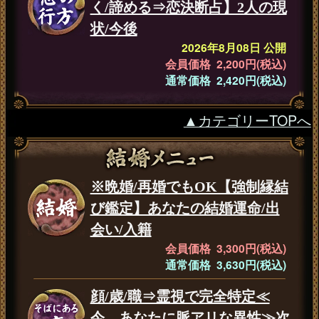
く/諦める⇒恋決断占】2人の現
状/今後
2026年8月08日 公開
会員価格 2,200円(税込)
通常価格 2,420円(税込)
▲カテゴリーTOPへ
※晩婚/再婚でもOK【強制縁結
び鑑定】あなたの結婚運命/出
会い/入籍
会員価格 3,300円(税込)
通常価格 3,630円(税込)
顔/歳/職⇒霊視で完全特定≪
今、あなたに脈アリな異性≫次