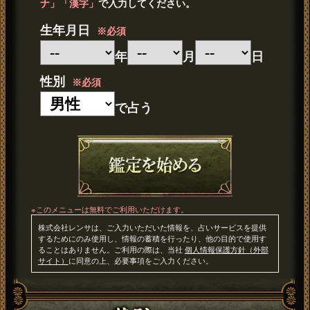
ナ」「漢字」
で入力してください。
生年月日
※必須
年
月
日
性別
※必須
で占う
※このメニューは無料でご利用いただけます。
株式会社レンサは、ご入力いただいた情報を、占いサービスを提供
するためにのみ使用し、情報の蓄積を行ったり、他の目的で使用す
ることはありません。ご利用の際は、当社
個人情報保護方針（外部
サイト）
に同意の上、必要事項をご入力ください。