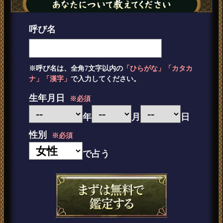
呼び名
※呼び名は、全角7文字以内の
「ひらがな」「カタカ
ナ」「漢字」
で入力してください。
生年月日
※必須
年
月
日
性別
※必須
で占う