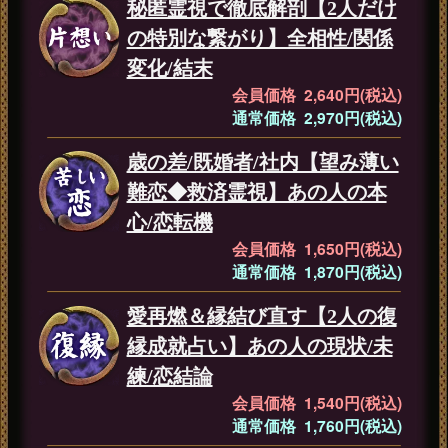
秘匿霊視で徹底解剖【2人だけ
の特別な繋がり】全相性/関係
変化/結末
会員価格 2,640円(税込)
通常価格 2,970円(税込)
歳の差/既婚者/社内【望み薄い
難恋◆救済霊視】あの人の本
心/恋転機
会員価格 1,650円(税込)
通常価格 1,870円(税込)
愛再燃＆縁結び直す【2人の復
縁成就占い】あの人の現状/未
練/恋結論
会員価格 1,540円(税込)
通常価格 1,760円(税込)