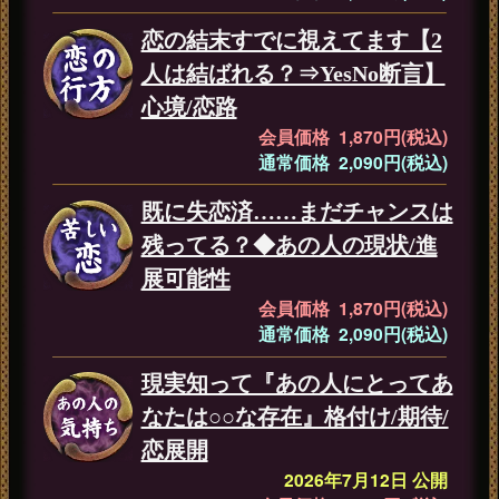
恋の結末すでに視えてます【2
人は結ばれる？⇒YesNo断言】
心境/恋路
会員価格 1,870円(税込)
通常価格 2,090円(税込)
既に失恋済……まだチャンスは
残ってる？◆あの人の現状/進
展可能性
会員価格 1,870円(税込)
通常価格 2,090円(税込)
現実知って『あの人にとってあ
なたは○○な存在』格付け/期待/
恋展開
2026年7月12日 公開