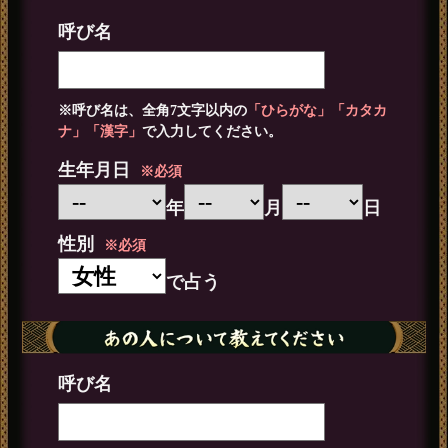
呼び名
※呼び名は、全角7文字以内の
「ひらがな」「カタカ
ナ」「漢字」
で入力してください。
生年月日
※必須
年
月
日
性別
※必須
で占う
呼び名