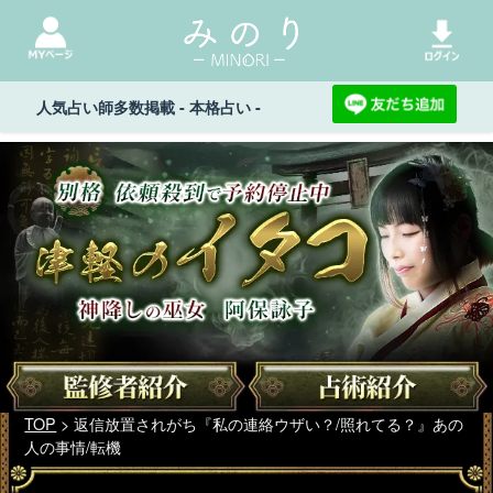
人気占い師多数掲載 - 本格占い -
TOP
> 返信放置されがち『私の連絡ウザい？/照れてる？』あの
人の事情/転機