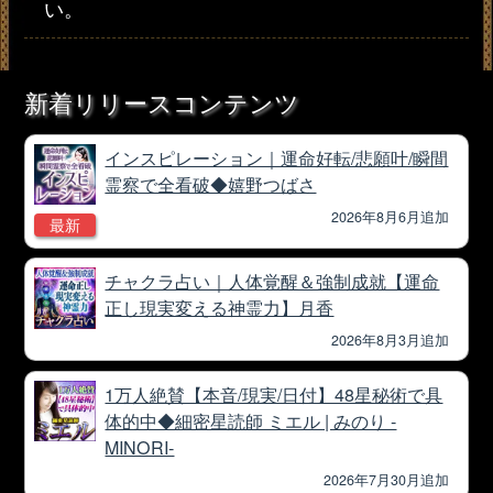
い。
新着リリースコンテンツ
インスピレーション｜運命好転/悲願叶/瞬間
霊察で全看破◆嬉野つばさ
2026年8月6月追加
最新
チャクラ占い｜人体覚醒＆強制成就【運命
正し現実変える神霊力】月香
2026年8月3月追加
1万人絶賛【本音/現実/日付】48星秘術で具
体的中◆細密星読師 ミエル | みのり -
MINORI-
2026年7月30月追加