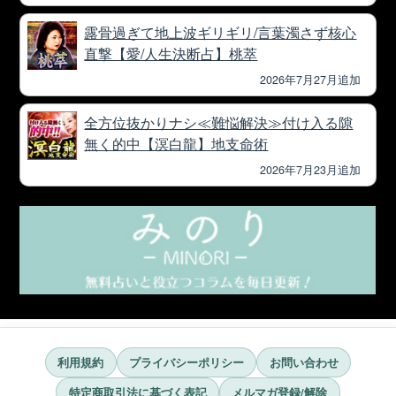
露骨過ぎて地上波ギリギリ/言葉濁さず核心
直撃【愛/人生決断占】桃萃
2026年7月27月追加
全方位抜かりナシ≪難悩解決≫付け入る隙
無く的中【溟白龍】地支命術
2026年7月23月追加
利用規約
プライバシーポリシー
お問い合わせ
特定商取引法に基づく表記
メルマガ登録/解除