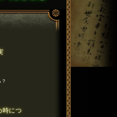
実
る？
め時につ