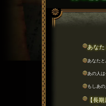
あなた
あなたと
あの人は
もしあの
【長期