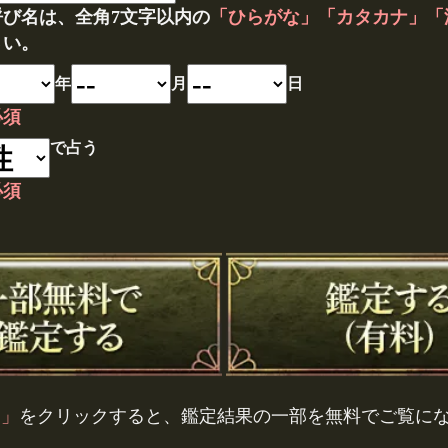
呼び名は、全角7文字以内の
「ひらがな」「カタカナ」「
さい。
年
月
日
必須
で占う
必須
る」
をクリックすると、鑑定結果の一部を無料でご覧に