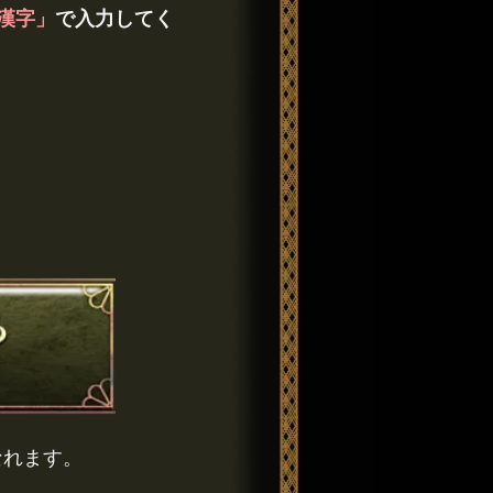
漢字」
で入力してく
なれます。