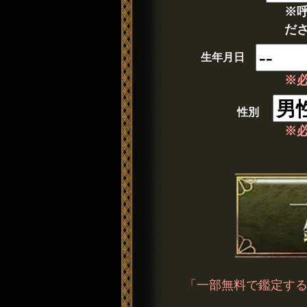
※
だ
生年月日
※
性別
※
「一部無料で鑑定す