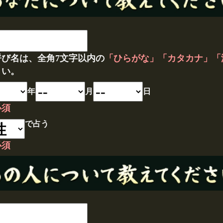
呼び名は、全角7文字以内の
「ひらがな」「カタカナ」「
さい。
年
月
日
必須
で占う
必須