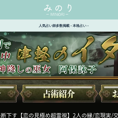
人気占い師多数掲載 - 本格占い -
決断下す【恋の見極め超霊視】2人の縁/恋現実/