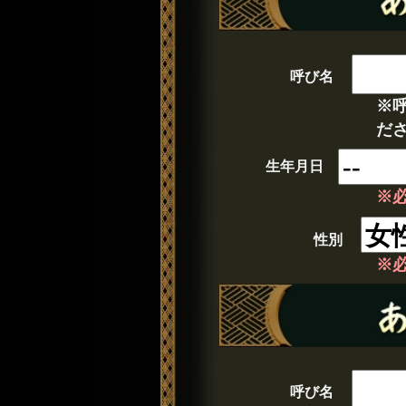
呼び名
※
だ
生年月日
※
性別
※
呼び名