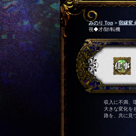
みのり Top
>
宿縁変え
視◆才/財/転機
収入に不満、
大きな変化を
路を、共に見