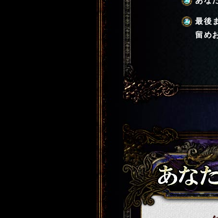
あな
最後
留め