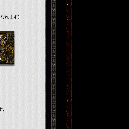
になれます）
す。
。