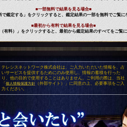
■一部無料で結果を見る場合■
料で鑑定する」をクリックすると、鑑定結果の一部を無料でご覧に
■最初から有料で結果を見る場合■
（有料）」をクリックすると、最初から鑑定結果のすべてをご覧
テレシスネットワーク株式会社は、ご入力いただいた情報を、占
いサービスを提供するためにのみ使用し、情報の蓄積を行った
り、他の目的で使用することはありません。ご利用の際は、当社
「
（外部サイト）」に同意の上、必要事項をご入
個人情報保護方針
力ください。
”“もっと話したい” 神霊導師 照玉の鑑
する理由