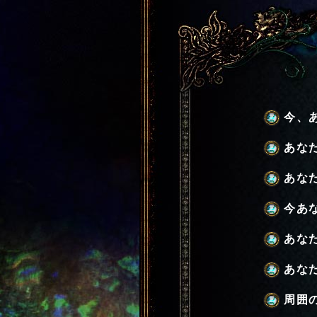
今、
あな
あな
今あ
あな
あな
周囲