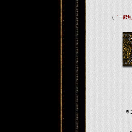
（
「一部無
※