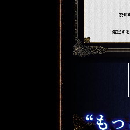
「一部無
「鑑定する
“もっと会いたい