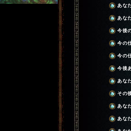
あな
あな
今後
今の
今の
今後
あな
その
あな
あな