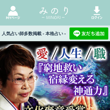
人気占い師多数掲載 - 本格占い -
愛/人生/職『窮地救い宿縁変える神通力』文化褒章受賞/神霊導師 照玉