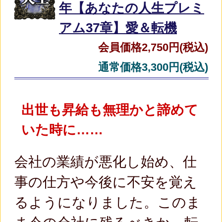
あなたの結婚相手……その相手とあ
なたが出会う時期がわかる！
人生
【鑑定1度で人生180度変
わる】秘蔵霊視44項◆あ
なたの愛職財＆全運命
会員価格
3,190円(税込)
通常価格
3,960円(税込)
あなたの運命の伴侶とあなたの結婚
意識が重なり始める時期がわかる！
人生
秘蔵霊視◆1/3/5年後＆晩
年【あなたの人生プレミ
アム37章】愛＆転機
会員価格
2,750円(税込)
通常価格
3,300円(税込)
今後、あなたの仕事に変化が起こる
時期がわかる！