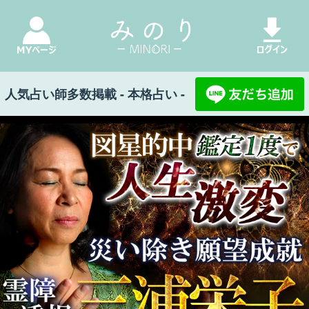
人気占い師多数掲載 - 本格占い -
図星的中【鑑定1度で人生激変】災い除き願望成就◆霊障透視/三浦栄子
みのり Top
>
図星的中◆霊障透視/三浦栄子
> 監
修者紹介