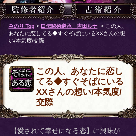
この人、あなたに恋し
てる◆すぐそばにいる
XXさんの想い/本気度/
交際
【愛されて幸せになる恋】に興味が
ある方はご確認ください。あなたに
恋している人・これからうんとあな
たを愛してくれる人は、意外なほど
近くにいます。その人の素顔と名
前、恋の一部始終まで全てお見せし
ますよ。
私たちの運命には数えきれない
分かれ道が幾度も現れ、その度
にたった1つの道を選んで進ん
あなたや恋し
でいきます。