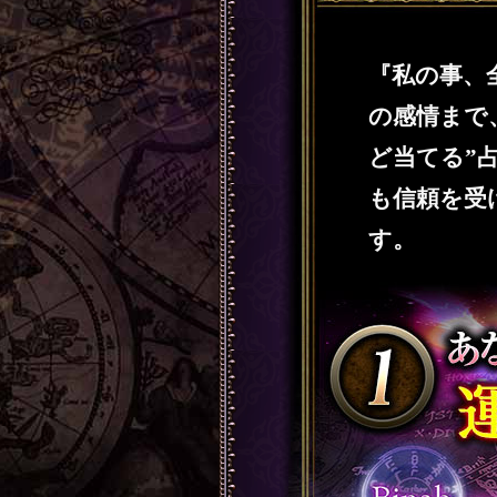
『私の事、
の感情まで
ど当てる”
も信頼を受
す。
【1】あなた・あの人の
図
SAMPLE