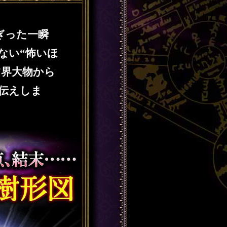
ぎった一瞬
ない“怖いほ
占界大物から
伝えしま
をそのまま見通す生命樹形