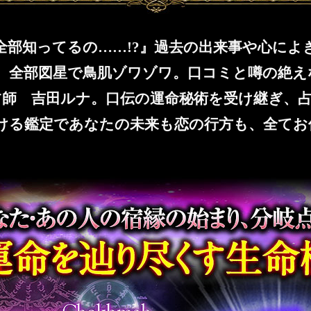
全部知ってるの……!?』過去の出来事や心によ
、全部図星で鳥肌ゾワゾワ。口コミと噂の絶え
占師 吉田ルナ。口伝の運命秘術を受け継ぎ、
ける鑑定であなたの未来も恋の行方も、全てお
宿縁の始まり、分岐点、結末…… 運命を辿り過去・現在・未来