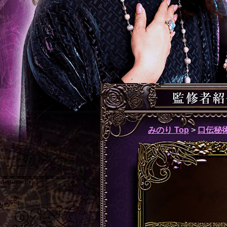
みのり Top
>
口伝秘