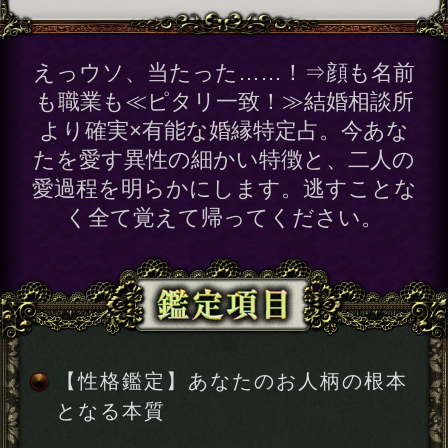
【性格鑑定】あなたのお人柄の根本
となる本質
【性格鑑定】結婚相手として見たあ
なたという人間
【運勢鑑定】あなたの結婚について
考えた時に、あなたの名前の中で、
一番大切にしてもらいたい文字はコ
レだよ
【運勢鑑定】それじゃあ、あなたの
結婚について見ていこうね
【運勢鑑定】今後のあなたの結婚に
ついて、こんな運命を辿るんだよ
今、あなたを好きな異性があなたに
惹かれている「理由」
運命の異性の特徴【一】容姿、名前