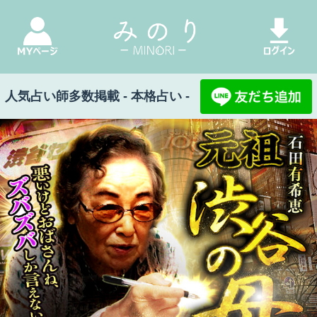
人気占い師多数掲載 - 本格占い -
生きる伝説/的中の極み◆幾多の人生変えたズバ当て占◆元祖 渋谷の母 石田有希恵 悪いけどおばさんね、ズ
バズバしか言えないのよ