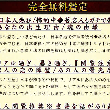
険※恐ろしいほど当たり、日本各地で崇拝者続出◆著名
ガチで頼る、日本発祥・古の秘術が【遂に解禁】生まれ
が生まれた意味と魂の目的を根ほり葉ほり暴き尽くしま
スギ注意】日本が誇る的中秘術で、リアルにあの人の心
の人とあなたの間にある距離感、そしてあの人が無意識
先度について詳しくお話しします。息を殺してご覧下さ