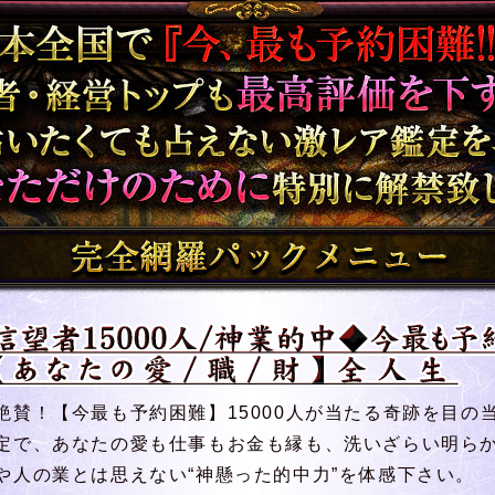
たくても占えない激レア鑑定を、今あなた
に解禁致します。完全網羅パックメニュ
絶賛！【今最も予約困難】15000人が当たる奇跡を目の
定で、あなたの愛も仕事もお金も縁も、洗いざらい明ら
や人の業とは思えない“神懸った的中力”を体感下さい。