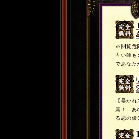
完全無
料
※閲覧危
占い師も
であなた
完全無
料
【暴かれ
露！ あ
る恋の優
完全無
料