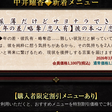
◆年の差・彼氏有・略奪恋……難しい状況だと解ってい
は、彼を純粋に想う気持ちがあるから。その気持ちを2人
いと将来に繋げるため、現状を後押しする言葉を届けま
2026年3
会員価格
1,100円(税込)
通常価格
1
ご利用いただくと、おすすめメニューを特別割引価格でご利
最も予約困難!!』国家権力者・経営トッ