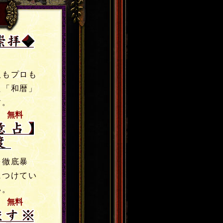
人もプロも
た「和暦」
す。
無料
を徹底暴
につけてい
い。
無料