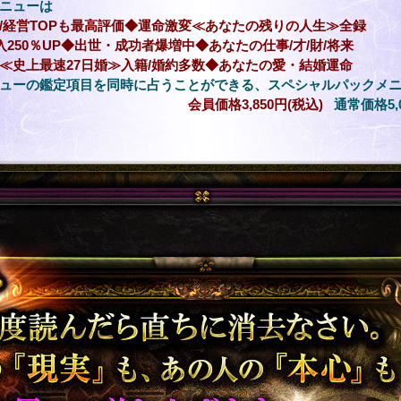
ニューは
/経営TOPも最高評価◆運命激変≪あなたの残りの人生≫全録
入250％UP◆出世・成功者爆増中◆あなたの仕事/才/財/将来
≪史上最速27日婚≫入籍/婚約多数◆あなたの愛・結婚運命
ューの鑑定項目を同時に占うことができる、スペシャルパックメ
会員価格
3,850円(税込)
通常価格
5
読んだら直ちに消去なさい。あなたの『現
密裏に暴いて差し上げます。厳選おすす