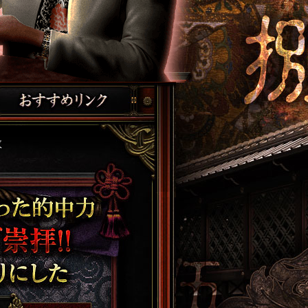
数
家、プロの占い師も
 中井耀香◆新着メ