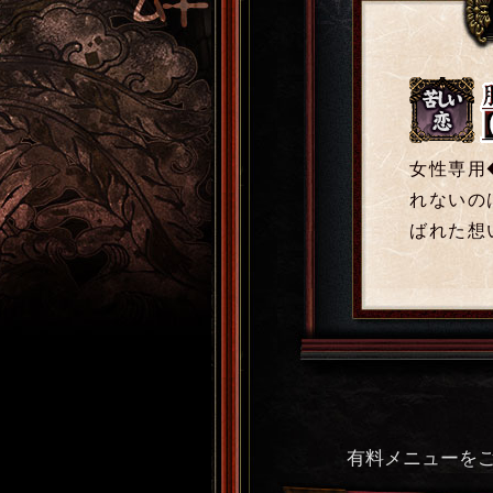
苦しい
恋
女性専用
れないの
ばれた想
有料メニューを
日本全国で『今、