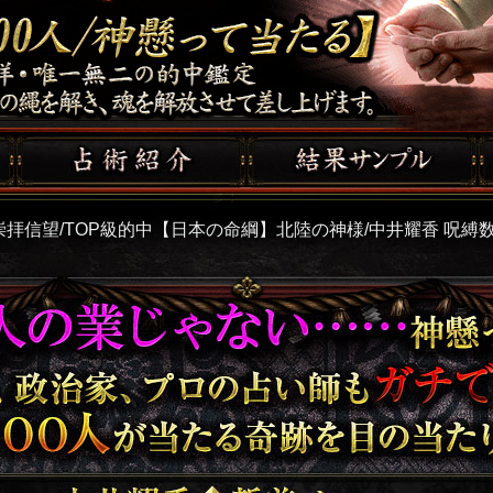
崇拝信望/TOP級的中【日本の命綱】北陸の神様/中井耀香 呪縛
ない……神懸った的中力 著名人、政治
15,000人が当たる奇跡を目の当たりにした
ニュー