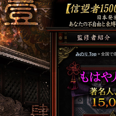
みのり Top
>
全国で
もはや人の業じゃ
ガチで崇拝!! 