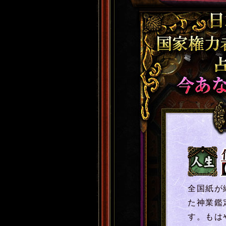
神業的中 占い
人生
全国紙が
た神業鑑
す。もは