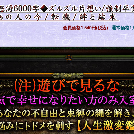
会員価格
1,540円(税込)
通常価格
1
な≪本気で幸せになりたい方のみ入室可
、深い悩みにトドメを刺す【人生激変鑑