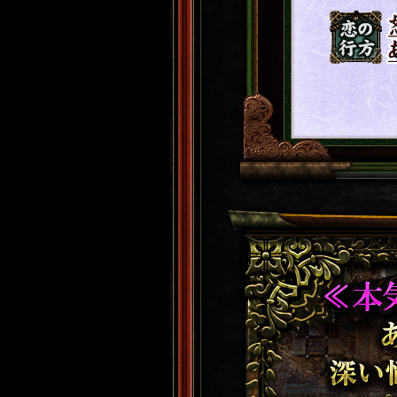
恋の行
方
(注)遊びで見る
束縛の縄を解き