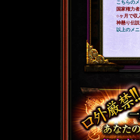
こちらのメ
国家権力者
○ヶ月で収
神懸り伝説
以上のメニ
口外厳禁!! 一度
心』も秘