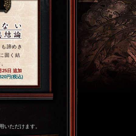
ても諦めき
に固く結
す。
月25日
追加
,320円(税込)
用いただけます。
プも最高評価を下す