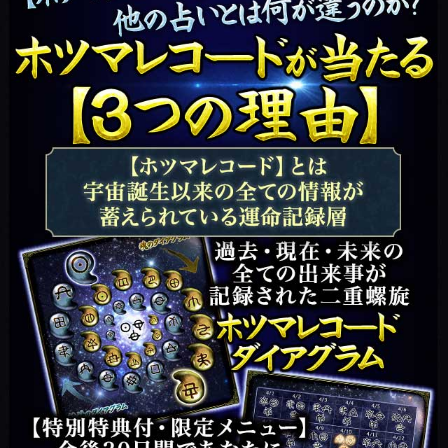
人生
これが現実≪運命解読47
項≫一寸も狂わず的中◆
あなたの人生/愛職財
会員価格
3,850円(税込)
通常価格
5,060円(税込)