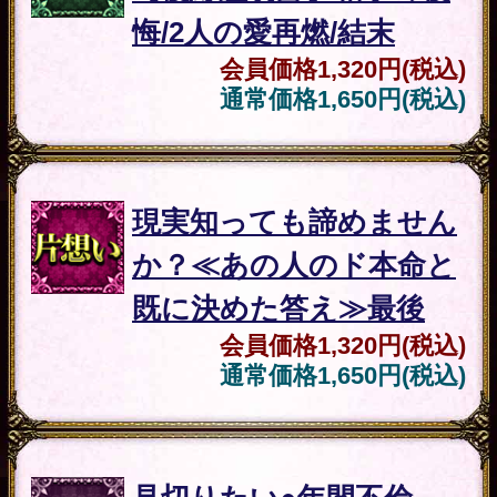
◆相性/結婚率/1年後
会員価格
2,860円(税込)
通常価格
3,520円(税込)
不倫
愛と幸せ見極める【不倫
決別26項特録】2人の現
実/迫る選択/離婚/終焉
会員価格
2,530円(税込)
通常価格
3,080円(税込)
あの人
本音全部ダダ漏れ≪あの
の気持
人の露骨な18感情≫Hな
ち
欲求/望む関係◆愛結論
会員価格
1,980円(税込)
通常価格
2,530円(税込)