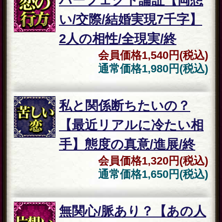
恋の行
パーフェクト論証【両想
方
い/交際/結婚実現7千字】
2人の相性/全現実/終
会員価格
1,540円(税込)
通常価格
1,980円(税込)
官能
欲求/性癖⇒強制露呈 ≪官
能全開◆2人が熱く絡ま
る一夜≫体相性/終焉
会員価格
1,540円(税込)
通常価格
1,980円(税込)
苦しい
私と関係断ちたいの？
恋
【最近リアルに冷たい相
手】態度の真意/進展/終