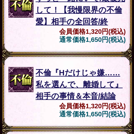
人生
これが現実≪運命解読47
項≫一寸も狂わず的中◆
あなたの人生/愛職財
会員価格
3,850円(税込)
通常価格
5,060円(税込)
▲カテゴリーTOPへ
注意事項
ご利用料金について
「婚期/転機/感情の全記録【当たる
超えの運命精密解析】ホツマレコー
ド」は有料コンテンツです。占いを
ご購入の都度、表示料金のお支払い
が必要となります。同じ占いメニュ
ーを同じ内容で占う場合でも、その
都度料金が発生しますのでご注意く
ださい。
占い結果について