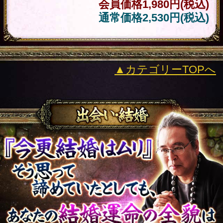
をご覧ください。
ら
新着リリースコンテンツ
インスピレーション｜運命好転/悲
願叶/瞬間霊察で全看破◆嬉野つば
最新
さ
2026年8月6月追加
チャクラ占い｜人体覚醒＆強制成
就【運命正し現実変える神霊力】
月香
2026年8月3月追加
1万人絶賛【本音/現実/日付】48星
秘術で具体的中◆細密星読師 ミエ
ル | みのり -MINORI-
2026年7月30月追加