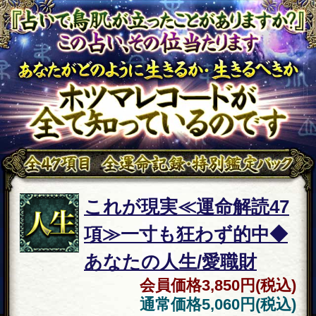
通常価格
1,980円(税込)
恋の行
パーフェクト論証【両想
方
い/交際/結婚実現7千字】
2人の相性/全現実/終
会員価格
1,540円(税込)
通常価格
1,980円(税込)
苦しい
私と関係断ちたいの？
恋
【最近リアルに冷たい相
手】態度の真意/進展/終
会員価格
1,320円(税込)
通常価格
1,650円(税込)
片想い
無関心/脈あり？【あの人
の全本音＆求める関係】
気持ち下す○月×日
会員価格
1,320円(税込)