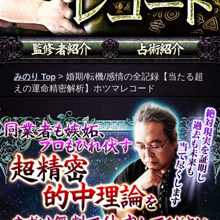
えの運命精密解析】ホツマレコード
完全無
【緻密的中】今あなたに
料
異性を感じトキめいてる
人物→●人/親密度/縁
無料
完全無
心の機微まで全的中【あ