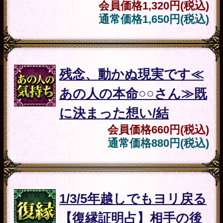
不倫
不倫『Hだけじゃ嫌……
私を選んで、離婚して』
相手の事情＆本音/結論
会員価格
1,320円(税込)
通常価格
1,650円(税込)
片想い
彼に告白されたい、Hも
したい【二人の関係、今
後どうなる？】結婚/終
会員価格
1,320円(税込)
通常価格
1,650円(税込)
宿縁
全33章/当たって恋叶う
◆2人の宿縁×愛軌跡SP録