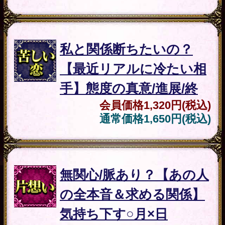
あなたへの本心/告白
会員価格
1,320円(税込)
通常価格
1,650円(税込)
片想い
いつ報われる？/来月？/
来年？【もう待てない片
想い】相手の心＆告白
会員価格
1,320円(税込)
通常価格
1,650円(税込)
不倫
ずっと一緒にいて/最優先
して！【我慢限界の不倫
愛】相手の全回答/終
会員価格
1,320円(税込)
通常価格
1,650円(税込)