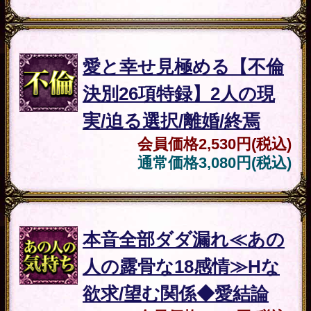
ザ。
※JavaScriptの設定をオンにしてご
利用ください。
※Cookieの設定をONにしてご利用
ください。
決済方法について
当コンテンツお支払いには、ク
レジットカード・携帯キャリア決
済・WebMoneyをご利用いただけま
す。
他者による不正利用防止のた
め、クレジットカード情報のほか
に、セキュリティコード、お電話番
号、メールアドレスをご入力いただ
く方式を採用しております。お客様
に安心してご利用いただけるよう、
入力いただいた情報は、ＳＳＬで暗
号化され、送信されます。
特定商取引法に基づく表記
特定商取引法に基づく表記
このサービスのお問い合わせは
こち