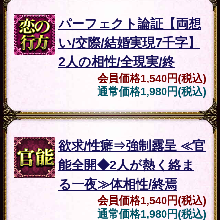
官能
※赤面注意※昼⇒夜豹変
◆相手のエロい顔＆本音
暴露◆2人のSEX/結末
会員価格
1,320円(税込)
通常価格
1,650円(税込)
不倫
W不倫◆2人は最後、家庭
に戻る？/結ばれる？◆事
情・現実と決断/愛終
会員価格
1,320円(税込)
通常価格
1,650円(税込)
苦しい
連絡無視＆冷たい態度の
恋
相手【私、何かした？】