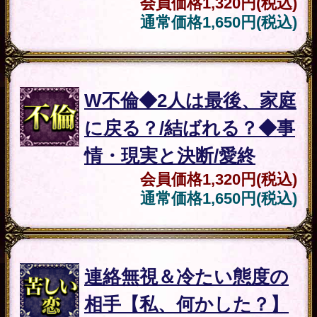
人生
【速報】激変X月X日≪次
あなたに訪れる運命岐路
≫選択/結果⇒半年後
会員価格
660円(税込)
通常価格
880円(税込)
転機
非正規/薄給/貯金ナシ
【私の将来どうなる？】
金運転機/成功/来年の財
会員価格
1,320円(税込)