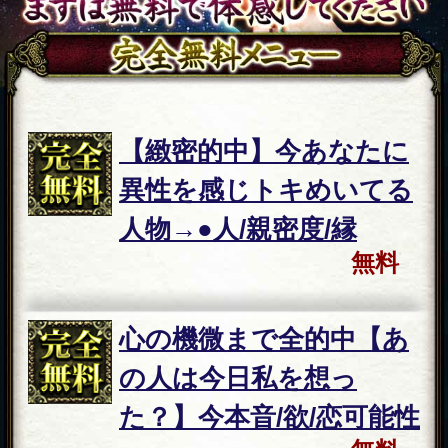
料
の人は今日私を想っ
た？】今本音/欲/恋可能性
無料