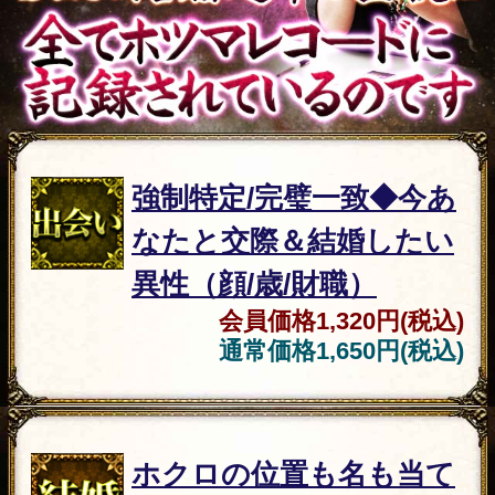
露骨過ぎて地上波ギリギリ/言葉濁
さず核心直撃【愛/人生決断占】桃
萃
2026年7月27月追加
全方位抜かりナシ≪難悩解決≫付
け入る隙無く的中【溟白龍】地支
命術
2026年7月23月追加
利用規約
プライバシーポリシー
お問い合わせ
特定商取引法に基づく表記
メルマガ登録/解除