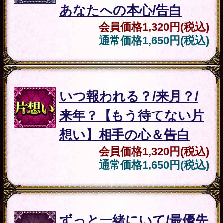
通常価格
1,650円(税込)
人生
死に際まで暴く【あなた
の生涯◆全レコード総解
読】人生/転機＆幸福
会員価格
2,200円(税込)
通常価格
2,750円(税込)
仕事
転職できる/年収3倍も叶
う【好転確約・あなたの
仕事占】才/財運/成功
会員価格
1,650円(税込)
通常価格
2,090円(税込)