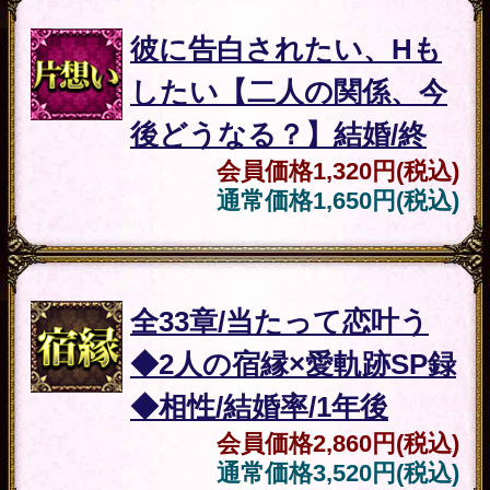
一度ご購入いただいた占い結果は、
最初に購入された日を含め10日間閲
覧が可能です。ご購入した際に送信
されます注文受付自動配信メールを
ご確認いただき、そちらに記載され
ておりますURLより閲覧することが
可能です。ご購入した占い結果をデ
ータとして保存しておくことはでき
ませんので、10日間を超えて保存さ
れたい場合は別途プリントアウト等
されることを推奨いたします。
動作環境
各商品ページにも動作環境が明記さ
れておりますのでご確認ください。
この占い番組は、次の環境でご利用
ください。
＜OS＞
Android 5.0以降
iOS 10.0以降
＜ブラウザ＞
OSに標準搭載されているブラウ