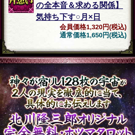
会員価格
1,320円(税込)
通常価格
1,650円(税込)
片想い
無関心/脈あり？【あの人
の全本音＆求める関係】
気持ち下す○月×日
会員価格
1,320円(税込)
通常価格
1,650円(税込)
あの人
残念、動かぬ現実です≪
の気持
あの人の本命○○さん≫既
ち
に決まった想い/結
会員価格
660円(税込)
通常価格
880円(税込)