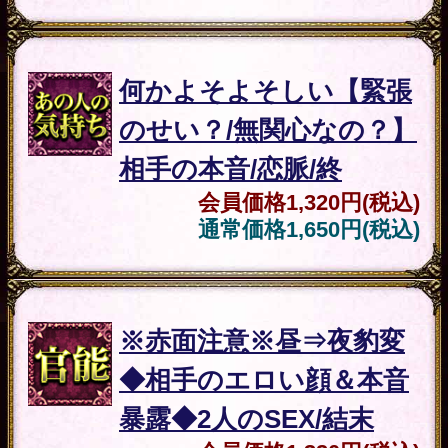
会員価格
1,320円(税込)
通常価格
1,650円(税込)
結婚
ホクロの位置も名も当て
る【あなたの運命伴侶と
結婚】婚姻時期/子宝
会員価格
2,530円(税込)
通常価格
3,080円(税込)
▲カテゴリーTOPへ