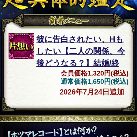
がれし128枚の言葉 ホツマタロット 四柱推
命の命式や暦、星占い、 その起源の全ては
【ホツマレコード】にあります。 ホツマの
原理は他の占い全てが霞むほど精密で具体
的。 当たるという言葉さえ凌駕していま
す。