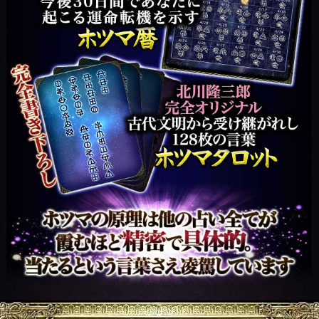
あの人
本音全部ダダ漏れ≪あの
の気持
人の露骨な18感情≫Hな
ち
欲求/望む関係◆愛結論
会員価格
1,980円(税込)
通常価格
2,530円(税込)
官能
欲求/性癖⇒強制露呈 ≪官
能全開◆2人が熱く絡ま
る一夜≫体相性/終焉
会員価格
1,540円(税込)