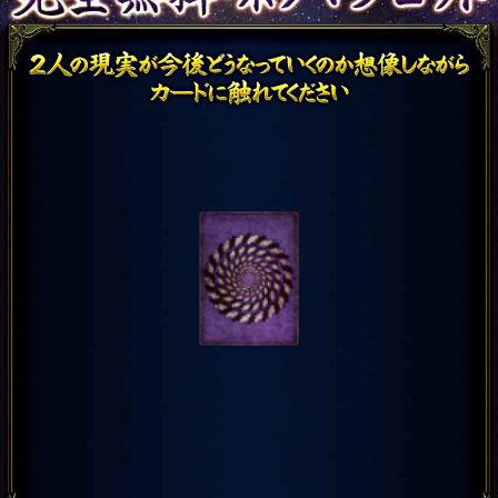
復縁
1/3/5年越しでもヨリ戻る
【復縁証明占】相手の後
悔/2人の愛再燃/結末
会員価格
1,320円(税込)
通常価格
1,650円(税込)
片想い
現実知っても諦めません
か？≪あの人のド本命と
既に決めた答え≫最後
会員価格
1,320円(税込)
通常価格
1,650円(税込)
不倫
見切りたい●年間不倫
【優しいだけの相手】離
婚曖昧な理由/最終結論