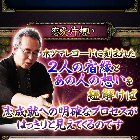
会員価格
1,320円(税込)
通常価格
1,650円(税込)
片想い
待つのはもうイヤ“好き
⇔嫌い/今すぐ教え
て！”相手の本心と恋結
末
会員価格
1,320円(税込)
通常価格
1,650円(税込)
あの人
何かよそよそしい【緊張
の気持
のせい？/無関心なの？】
ち
相手の本音/恋脈/終
会員価格
1,320円(税込)
通常価格
1,650円(税込)