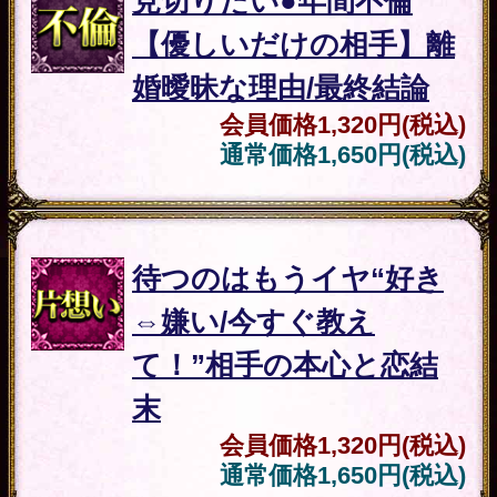
▲カテゴリーTOPへ
出会い
強制特定/完璧一致◆今あ
なたと交際＆結婚したい
異性（顔/歳/財職）