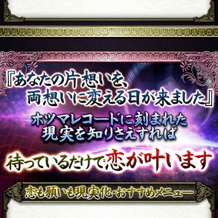
通常価格
1,650円(税込)
神々が宿りし128枚の宇宙が
2人の現実を徹底的に当て、
具体的にお伝えします 北川
隆三郎オリジナル 完全無
料・ホツマタロット