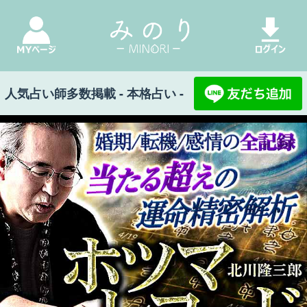
人気占い師多数掲載 - 本格占い -
みのり Top
>
婚期/転機/感情の全記録【当たる超