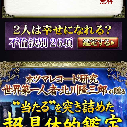
片想い
彼に告白されたい、Hも
したい【二人の関係、今
後どうなる？】結婚/終
会員価格
1,320円(税込)
通常価格
1,650円(税込)
2026年7月24日
追加
【ホツマレコード】とは何か？他の占いと
は何が違うのか？ ホツマレコードが当たる
【3つの理由】 【ホツマレコード】と
は・・・ 宇宙誕生以来の全ての情報が蓄え
られている運命記録層 過去・現在・未来の
全ての出来事が記録された二重螺旋 ホツマ
レコードダイアグラム 【特別特典付・限定
メニュー】今後30日間であなたに起こる運
命転機を示す ホツマ暦 完全書き下ろし北川
隆三郎 完全オリジナル 古代文明から受け継