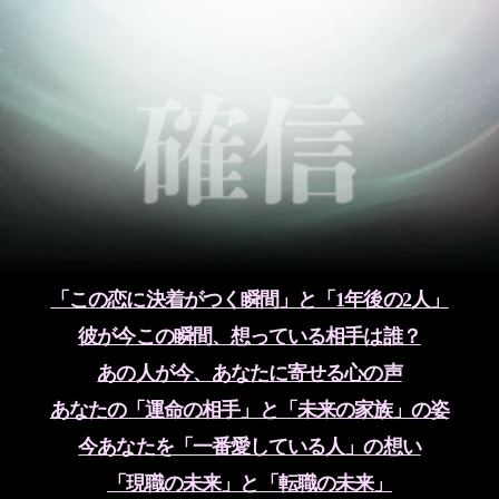
「この恋に決着がつく瞬間」と「1年後の2人」
彼が今この瞬間、想っている相手は誰？
あの人が今、あなたに寄せる心の声
あなたの「運命の相手」と「未来の家族」の姿
今あなたを「一番愛している人」の想い
「現職の未来」と「転職の未来」