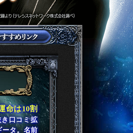
命は10割
抜き口コミ拡
ギータ。名前