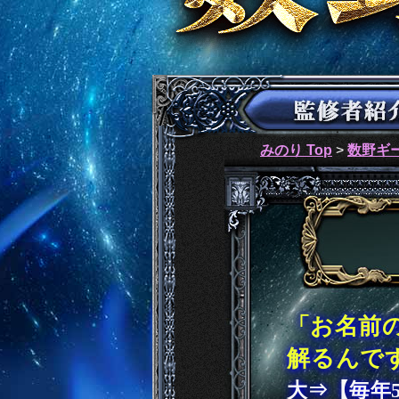
みのり Top
>
数野ギータ
「お名前
解るんで
大⇒【毎年