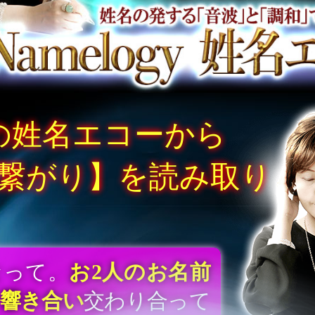
の姓名エコーから
繋がり】を読み取り
なって。
お2人のお名前
響き合い
交わり合って