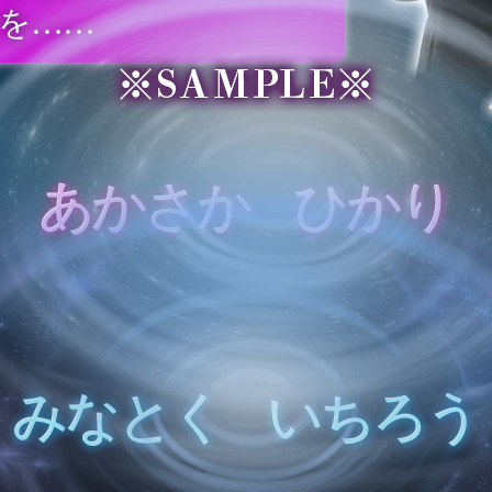
を……
あ
か
さ
か
ひ
か
り
み
な
と
く
い
ち
ろ
う