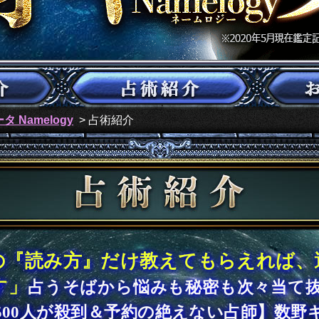
 Namelogy
> 占術紹介
占術紹介
の『読み方』だけ教えてもらえれば、運
す」
占うそばから悩みも秘密も次々当て
500人が殺到＆予約の絶えない占師】数野