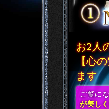
お2人
【心の
ます
ご覧に
が美しく