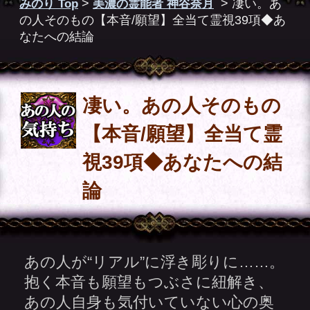
【本音/願望】全当て霊
視39項◆あなたへの結
論
あの人が“リアル”に浮き彫りに……。
抱く本音も願望もつぶさに紐解き、
あの人自身も気付いていない心の奥
の奥まで抉（えぐ）り出します。明
らかになるあの人の姿。受け入れる
覚悟ができたなら、お進みくださ
い。
鑑定項目