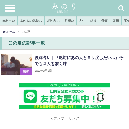
無料占い
あの人の気持ち
相性占い
片想い
人生
結婚
仕事
復縁
不
ホーム
この夏
この夏の記事一覧
復縁占い｜『絶対にあの人とヨリ戻したい…』今
でも２人を繋ぐ絆
2023年3月2日
復縁
スポンサーリンク