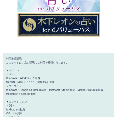
利用推奨環境
このサイトは、次の環境でご利用を推奨いたします。
▼パソコン
＜OS＞
Windows：Windows 10 以降
MacOS：MacOS 10.15（Catalina）以降
＜ブラウザ＞
Windows：Google Chrome最新版、Microsoft Edge最新版、Mozilla FireFox最新版
Macintosh：Safari最新版
▼スマートフォン
＜OS＞
Android 8.0以降
iOS 14.0以降