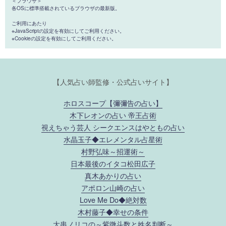
＜ブラウザ＞
各OSに標準搭載されているブラウザの最新版。
ご利用にあたり
※JavaScriptの設定を有効にしてご利用ください。
※Cookieの設定を有効にしてご利用ください。
【人気占い師監修・公式占いサイト】
ホロスコープ【彌彌告の占い】
木下レオンの占い 帝王占術
視えちゃう芸人 シークエンスはやともの占い
水晶玉子◆エレメンタル占星術
村野弘味～招運術～
日本最後のイタコ松田広子
真木あかりの占い
アポロン山崎の占い
Love Me Do◆絶対数
木村藤子◆幸せの条件
大串ノリコの～紫微斗数と姓名判断～