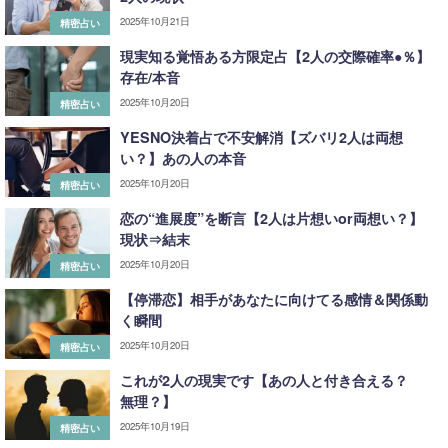
2025年10月21日
精密占い
現実知る覚悟ある方限定占【2人の交際確率●％】
存在/本音
2025年10月20日
精密占い
YESNO決着占で不安解消【ズバリ2人は両想
い？】あの人の本音
2025年10月20日
精密占い
恋の“進展度”を断言【2人は片想いor両想い？】
現状⇒結末
2025年10月20日
精密占い
【停滞恋】相手があなたに向けてる感情＆関係動
く瞬間
2025年10月20日
精密占い
これが2人の現実です【あの人と付き合える？
無理？】
2025年10月19日
精密占い