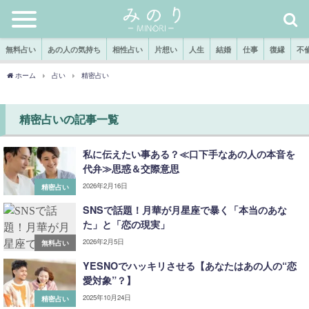
無料占い
あの人の気持ち
相性占い
片想い
人生
結婚
仕事
復縁
不
ホーム
占い
精密占い
精密占いの記事一覧
私に伝えたい事ある？≪口下手なあの人の本音を
代弁≫思惑＆交際意思
2026年2月16日
精密占い
SNSで話題！月華が月星座で暴く「本当のあな
た」と「恋の現実」
2026年2月5日
無料占い
YESNOでハッキリさせる【あなたはあの人の“恋
愛対象”？】
2025年10月24日
精密占い