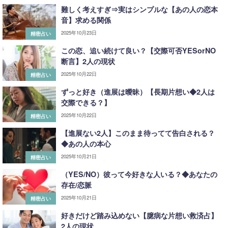
難しく考えすぎ⇒実はシンプルな【あの人の恋本
音】求める関係
2025年10月23日
精密占い
この恋、追い続けて良い？【交際可否YESorNO
断言】2人の現状
2025年10月22日
精密占い
ずっと好き（進展は曖昧）【長期片想い◆2人は
交際できる？】
2025年10月22日
精密占い
【進展ない2人】このまま待ってて告白される？
◆あの人の本心
2025年10月21日
精密占い
（YES/NO）彼って今好きな人いる？◆あなたの
存在/恋脈
2025年10月21日
精密占い
好きだけど踏み込めない【臆病な片想い救済占】
2人の現状