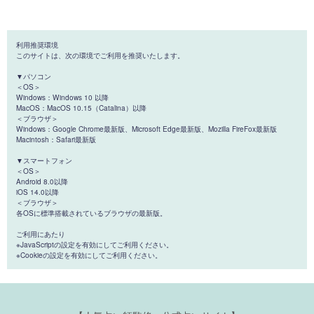
利用推奨環境
このサイトは、次の環境でご利用を推奨いたします。
▼パソコン
＜OS＞
Windows：Windows 10 以降
MacOS：MacOS 10.15（Catalina）以降
＜ブラウザ＞
Windows：Google Chrome最新版、Microsoft Edge最新版、Mozilla FireFox最新版
Macintosh：Safari最新版
▼スマートフォン
＜OS＞
Android 8.0以降
iOS 14.0以降
＜ブラウザ＞
各OSに標準搭載されているブラウザの最新版。
ご利用にあたり
※JavaScriptの設定を有効にしてご利用ください。
※Cookieの設定を有効にしてご利用ください。