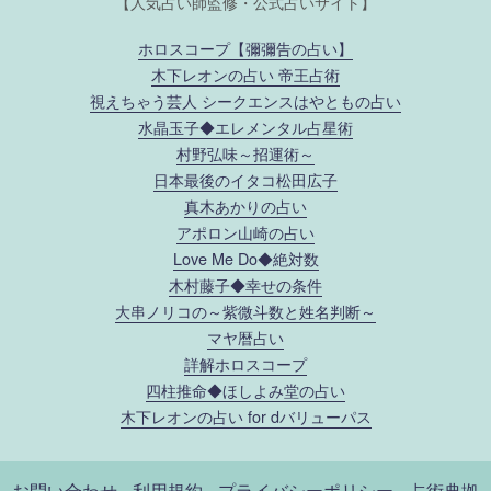
【人気占い師監修・公式占いサイト】
ホロスコープ【彌彌告の占い】
木下レオンの占い 帝王占術
視えちゃう芸人 シークエンスはやともの占い
水晶玉子◆エレメンタル占星術
村野弘味～招運術～
日本最後のイタコ松田広子
真木あかりの占い
アポロン山崎の占い
Love Me Do◆絶対数
木村藤子◆幸せの条件
大串ノリコの～紫微斗数と姓名判断～
マヤ暦占い
詳解ホロスコープ
四柱推命◆ほしよみ堂の占い
木下レオンの占い for dバリューパス
お問い合わせ
利用規約
プライバシーポリシー
占術典拠