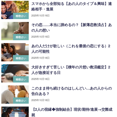
スマホから全部知る【あの人のタイプ＆興味】連
絡相手・進展
2025年10月19日
精密占い
その恋……本当に諦めるの？【脈薄恋救済占】あ
の人の想い
2025年10月19日
精密占い
あの人だけが欲しい（これを最後の恋にする）2
人の可能性
2025年10月18日
精密占い
大好きすぎて苦しい【積年の片想い救済鑑定】2
人が急接近する日
2025年10月18日
精密占い
このまま待ち続けるのはしんどい…あの人からの
告白ある？
2025年10月18日
精密占い
【2人の宿縁◆強制結合】現状/期待/進展→交際成
就