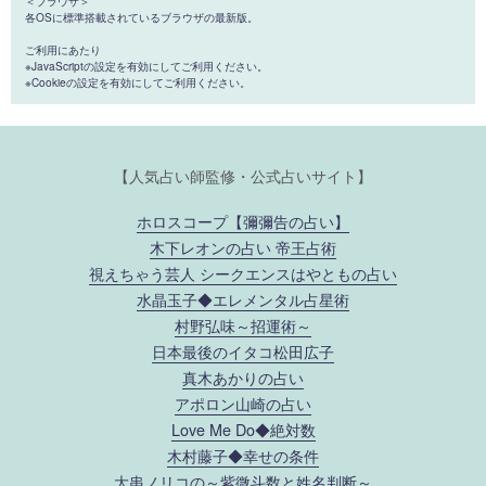
＜ブラウザ＞
各OSに標準搭載されているブラウザの最新版。
ご利用にあたり
※JavaScriptの設定を有効にしてご利用ください。
※Cookieの設定を有効にしてご利用ください。
【人気占い師監修・公式占いサイト】
ホロスコープ【彌彌告の占い】
木下レオンの占い 帝王占術
視えちゃう芸人 シークエンスはやともの占い
水晶玉子◆エレメンタル占星術
村野弘味～招運術～
日本最後のイタコ松田広子
真木あかりの占い
アポロン山崎の占い
Love Me Do◆絶対数
木村藤子◆幸せの条件
大串ノリコの～紫微斗数と姓名判断～