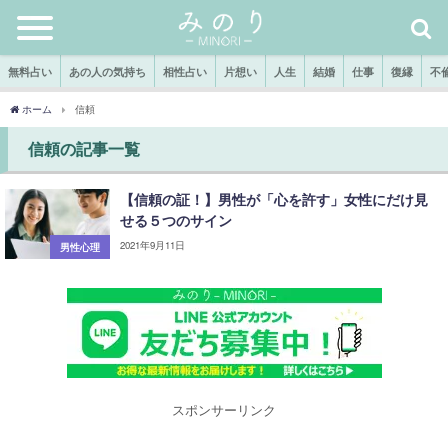
無料占い
あの人の気持ち
相性占い
片想い
人生
結婚
仕事
復縁
不
ホーム
信頼
信頼の記事一覧
【信頼の証！】男性が「心を許す」女性にだけ見
せる５つのサイン
2021年9月11日
男性心理
スポンサーリンク