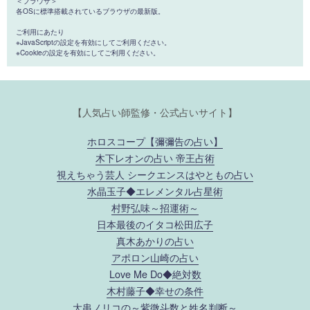
＜ブラウザ＞
各OSに標準搭載されているブラウザの最新版。
ご利用にあたり
※JavaScriptの設定を有効にしてご利用ください。
※Cookieの設定を有効にしてご利用ください。
【人気占い師監修・公式占いサイト】
ホロスコープ【彌彌告の占い】
木下レオンの占い 帝王占術
視えちゃう芸人 シークエンスはやともの占い
水晶玉子◆エレメンタル占星術
村野弘味～招運術～
日本最後のイタコ松田広子
真木あかりの占い
アポロン山崎の占い
Love Me Do◆絶対数
木村藤子◆幸せの条件
大串ノリコの～紫微斗数と姓名判断～