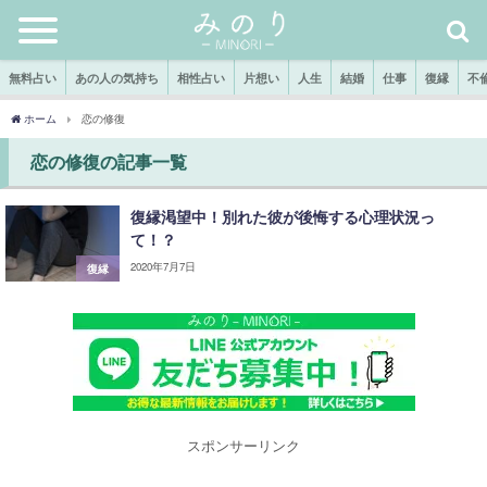
無料占い
あの人の気持ち
相性占い
片想い
人生
結婚
仕事
復縁
不
ホーム
恋の修復
恋の修復の記事一覧
復縁渇望中！別れた彼が後悔する心理状況っ
て！？
2020年7月7日
復縁
スポンサーリンク