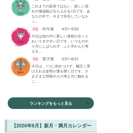
これまでの延長ではない、新しい流
れや価値観が立ち上がる1日です。あ
なたの中で、今まで存在していなか
っ...
2位
牡牛座
4/21~5/20
今日は頭の中に新しい発想が次々と
わいてきやすい日です。いつものや
り方にしばられず、ふと浮かんだ考
えを...
3位
双子座
5/21~6/21
今日は、1つに決めつけず、幅広く受
け入れる姿勢が運を開く日です。さ
まざまな情報や人の考え方に触れる
こ...
ランキングをもっと見る
【2026年8月】新月・満月カレンダー