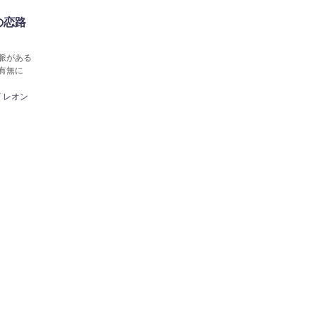
の恋路
脈がある
有無に
 レオン