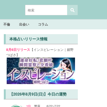
不倫
出会い
コラム
本格占いリリース情報
【インスピレーション｜嬉野
8月6日リリース
つばさ】
【2026年8月9日(日)】今日の運勢
1位
蟹座
6/22~7/22