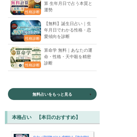
算 生年月日で占う本質と
運勢
性格診断
【無料】誕生日占い｜生
年月日でわかる性格・恋
愛傾向を診断
性格診断
算命学 無料｜あなたの運
命・性格・天中殺を精密
診断
性格診断
無料占いをもっと見る
本格占い 【本日のおすすめ】
出会い/恋経験ゼロも成婚叶う【強力縁結