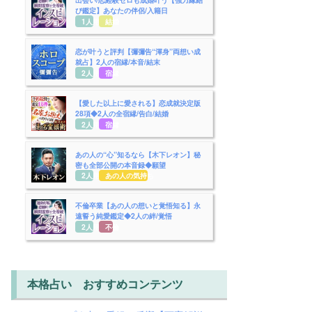
び鑑定】あなたの伴侶/入籍日
1人用
結婚
恋が叶うと評判【彌彌告“渾身”両想い成
就占】2人の宿縁/本音/結末
2人用
宿縁
【愛した以上に愛される】恋成就決定版
28項◆2人の全宿縁/告白/結婚
2人用
宿縁
あの人の“心”知るなら【木下レオン】秘
密も全部公開の本音録◆願望
2人用
あの人の気持ち
不倫卒業【あの人の想いと覚悟知る】永
遠誓う純愛鑑定◆2人の絆/覚悟
2人用
不倫
本格占い おすすめコンテンツ