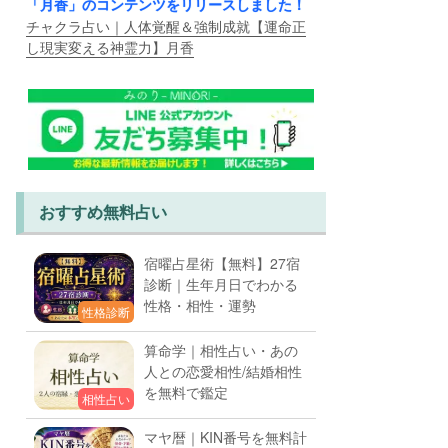
「月香」のコンテンツをリリースしました！
チャクラ占い｜人体覚醒＆強制成就【運命正
し現実変える神霊力】月香
おすすめ無料占い
宿曜占星術【無料】27宿
診断｜生年月日でわかる
性格・相性・運勢
性格診断
算命学｜相性占い・あの
人との恋愛相性/結婚相性
を無料で鑑定
相性占い
マヤ暦｜KIN番号を無料計