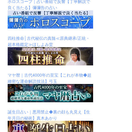
ホロスコープ｜占い番組で反響【丁寧解説で
良く当たる】彌彌告の占い
四柱推命│古代秘伝の真髄≪原典継承/正統・
超本格鑑定≫ほしよみ堂
マヤ暦｜古代4000年の至宝【これが本物◆超
緻密な運命解読技法】弓玉
誕生日占い｜悪用禁止◆裏の顔も丸見え【生
年月日の秘術】真木あかり