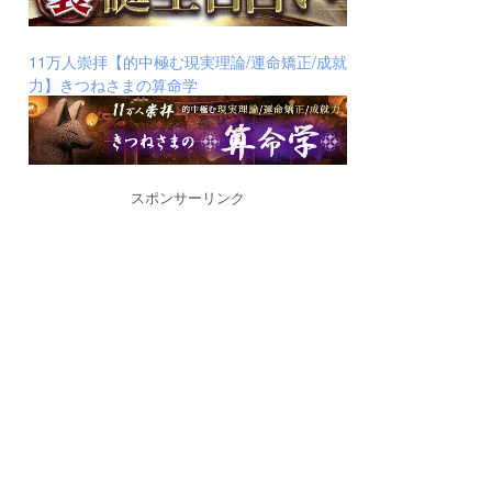
11万人崇拝【的中極む現実理論/運命矯正/成就
力】きつねさまの算命学
スポンサーリンク