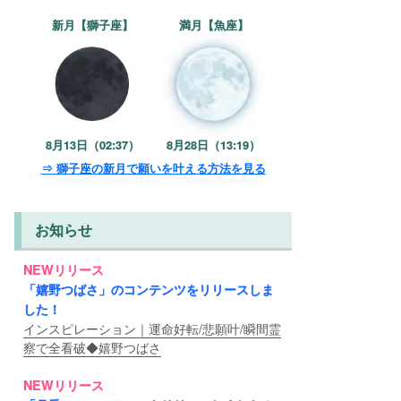
新月【獅子座】
満月【魚座】
8月13日（02:37）
8月28日（13:19）
⇒ 獅子座の新月で願いを叶える方法を見る
お知らせ
NEWリリース
「嬉野つばさ」のコンテンツをリリースしま
した！
インスピレーション｜運命好転/悲願叶/瞬間霊
察で全看破◆嬉野つばさ
NEWリリース