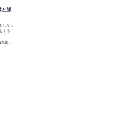
徴と脈
もしかし
をする
みのり編集部【モモ】