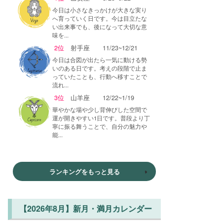
今日は小さなきっかけが大きな実り
へ育っていく日です。今は目立たな
い出来事でも、後になって大切な意
味を...
2位
射手座
11/23~12/21
今日は合図が出たら一気に動ける勢
いのある日です。考えの段階で止ま
っていたことも、行動へ移すことで
流れ...
3位
山羊座
12/22~1/19
華やかな場や少し背伸びした空間で
運が開きやすい1日です。普段より丁
寧に振る舞うことで、自分の魅力や
能...
ランキングをもっと見る
【2026年8月】新月・満月カレンダー