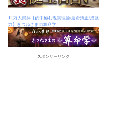
11万人崇拝【的中極む現実理論/運命矯正/成就
力】きつねさまの算命学
スポンサーリンク