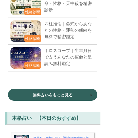
命・性格・天中殺を精密
診断
性格診断
四柱推命｜命式からあな
たの性格・運勢の傾向を
無料で精密鑑定
性格診断
ホロスコープ｜生年月日
で占うあなたの運命と星
読み無料鑑定
性格診断
無料占いをもっと見る
本格占い 【本日のおすすめ】
例外なく両想い叶う【即座に解明する超