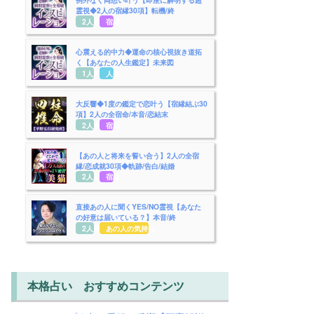
霊視◆2人の宿縁30項】転機/終
2人用
宿縁
心震える的中力◆運命の核心視抜き道拓
く【あなたの人生鑑定】未来図
1人用
人生
大反響◆1度の鑑定で恋叶う【宿縁結ぶ30
項】2人の全宿命/本音/恋結末
2人用
宿縁
【あの人と将来を誓い合う】2人の全宿
縁/恋成就30項◆軌跡/告白/結婚
2人用
宿縁
直接あの人に聞くYES/NO霊視【あなた
の好意は届いている？】本音/終
2人用
あの人の気持ち
本格占い おすすめコンテンツ