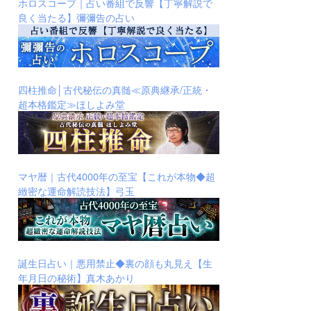
ホロスコープ｜占い番組で反響【丁寧解説で
良く当たる】彌彌告の占い
四柱推命│古代秘伝の真髄≪原典継承/正統・
超本格鑑定≫ほしよみ堂
マヤ暦｜古代4000年の至宝【これが本物◆超
緻密な運命解読技法】弓玉
誕生日占い｜悪用禁止◆裏の顔も丸見え【生
年月日の秘術】真木あかり