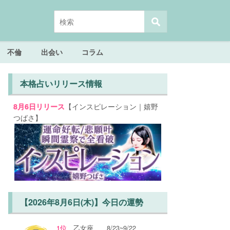
不倫
出会い
コラム
本格占いリリース情報
【インスピレーション｜嬉野
8月6日リリース
つばさ】
【2026年8月6日(木)】今日の運勢
1位
乙女座
8/23~9/22