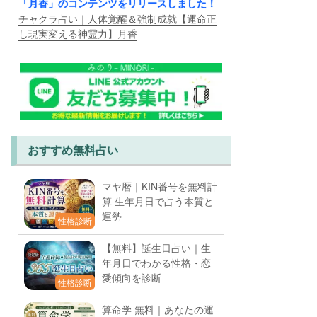
「月香」のコンテンツをリリースしました！
チャクラ占い｜人体覚醒＆強制成就【運命正
し現実変える神霊力】月香
おすすめ無料占い
マヤ暦｜KIN番号を無料計
算 生年月日で占う本質と
運勢
性格診断
【無料】誕生日占い｜生
年月日でわかる性格・恋
愛傾向を診断
性格診断
算命学 無料｜あなたの運