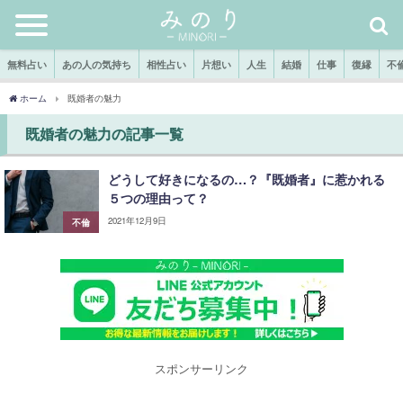
無料占い
あの人の気持ち
相性占い
片想い
人生
結婚
仕事
復縁
不
ホーム
既婚者の魅力
既婚者の魅力の記事一覧
どうして好きになるの…？『既婚者』に惹かれる
５つの理由って？
2021年12月9日
不倫
スポンサーリンク