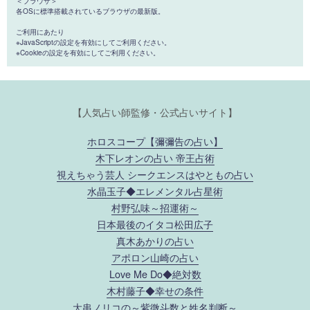
＜ブラウザ＞
各OSに標準搭載されているブラウザの最新版。
ご利用にあたり
※JavaScriptの設定を有効にしてご利用ください。
※Cookieの設定を有効にしてご利用ください。
【人気占い師監修・公式占いサイト】
ホロスコープ【彌彌告の占い】
木下レオンの占い 帝王占術
視えちゃう芸人 シークエンスはやともの占い
水晶玉子◆エレメンタル占星術
村野弘味～招運術～
日本最後のイタコ松田広子
真木あかりの占い
アポロン山崎の占い
Love Me Do◆絶対数
木村藤子◆幸せの条件
大串ノリコの～紫微斗数と姓名判断～