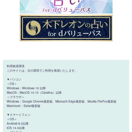
利用推奨環境
このサイトは、次の環境でご利用を推奨いたします。
▼パソコン
＜OS＞
Windows：Windows 10 以降
MacOS：MacOS 10.15（Catalina）以降
＜ブラウザ＞
Windows：Google Chrome最新版、Microsoft Edge最新版、Mozilla FireFox最新版
Macintosh：Safari最新版
▼スマートフォン
＜OS＞
Android 8.0以降
iOS 14.0以降