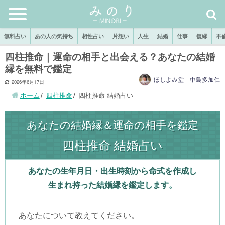
無料占い
あの人の気持ち
相性占い
片想い
人生
結婚
仕事
復縁
不
四柱推命｜運命の相手と出会える？あなたの結婚
縁を無料で鑑定
ほしよみ堂 中島多加仁
2026年6月17日
ホーム
四柱推命
四柱推命 結婚占い
あなたの結婚縁＆運命の相手を鑑定
四柱推命 結婚占い
あなたの生年月日・出生時刻から命式を作成し
生まれ持った結婚縁を鑑定します。
あなたについて教えてください。