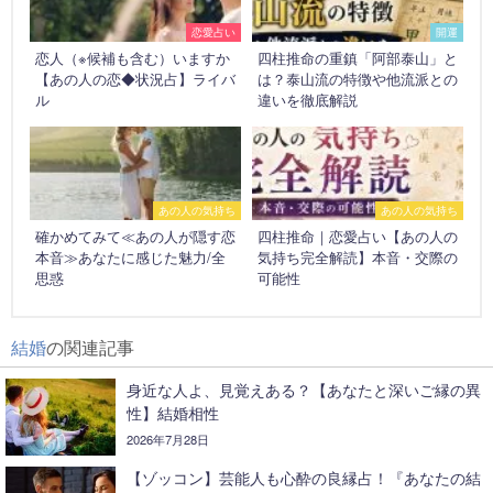
恋愛占い
開運
恋人（※候補も含む）いますか
四柱推命の重鎮「阿部泰山」と
【あの人の恋◆状況占】ライバ
は？泰山流の特徴や他流派との
ル
違いを徹底解説
あの人の気持ち
あの人の気持ち
確かめてみて≪あの人が隠す恋
四柱推命｜恋愛占い【あの人の
本音≫あなたに感じた魅力/全
気持ち完全解読】本音・交際の
思惑
可能性
結婚
の関連記事
身近な人よ、見覚えある？【あなたと深いご縁の異
性】結婚相性
2026年7月28日
【ゾッコン】芸能人も心酔の良縁占！『あなたの結