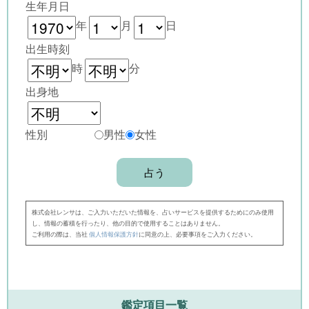
生年月日
年
月
日
出生時刻
時
分
出身地
性別
男性
女性
株式会社レンサは、ご入力いただいた情報を、占いサービスを提供するためにのみ使用
し、情報の蓄積を行ったり、他の目的で使用することはありません。
ご利用の際は、当社
個人情報保護方針
に同意の上、必要事項をご入力ください。
鑑定項目一覧