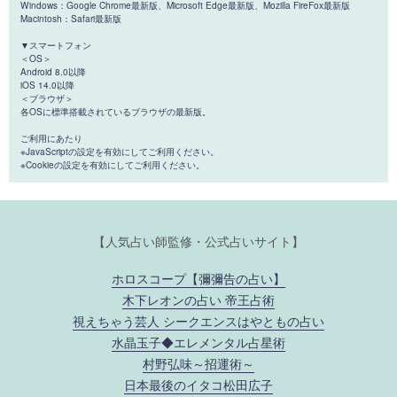
Windows：Google Chrome最新版、Microsoft Edge最新版、Mozilla FireFox最新版
Macintosh：Safari最新版
▼スマートフォン
＜OS＞
Android 8.0以降
iOS 14.0以降
＜ブラウザ＞
各OSに標準搭載されているブラウザの最新版。
ご利用にあたり
※JavaScriptの設定を有効にしてご利用ください。
※Cookieの設定を有効にしてご利用ください。
【人気占い師監修・公式占いサイト】
ホロスコープ【彌彌告の占い】
木下レオンの占い 帝王占術
視えちゃう芸人 シークエンスはやともの占い
水晶玉子◆エレメンタル占星術
村野弘味～招運術～
日本最後のイタコ松田広子