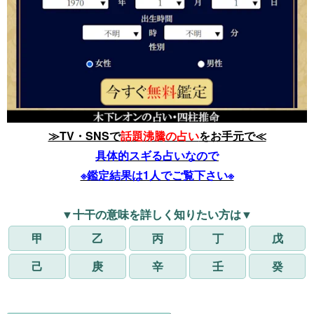
≫TV・SNSで
話題沸騰の占い
をお手元で≪
具体的スギる占いなので
※鑑定結果は1人でご覧下さい※
▼十干の意味を詳しく知りたい方は▼
甲
乙
丙
丁
戊
己
庚
辛
壬
癸