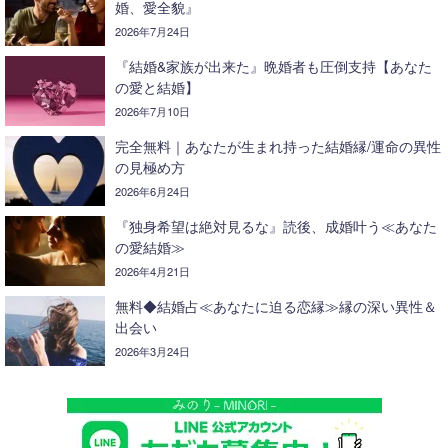
婚、愛全貌』
2026年7月24日
『結婚&家族が出来た』晩婚者も圧倒支持【あなた
の愛と結婚】
2026年7月10日
完全無料｜あなたが生まれ持った結婚縁/運命の異性
の見極め方
2026年6月24日
『独身希望は絶対見るな』読後、成婚叶う≪あなた
の愛結婚≫
2026年4月21日
無料◆結婚占≪あなたに迫る恋縁≫縁の深い異性＆
出会い
2026年3月24日