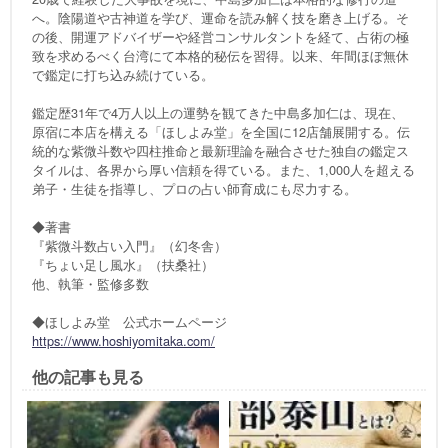
へ。陰陽道や古神道を学び、運命を読み解く技を磨き上げる。そ
の後、開運アドバイザーや経営コンサルタントを経て、占術の極
致を求めるべく台湾にて本格的秘伝を習得。以来、年間ほぼ無休
で鑑定に打ち込み続けている。
鑑定歴31年で4万人以上の運勢を観てきた中島多加仁は、現在、
原宿に本店を構える「ほしよみ堂」を全国に12店舗展開する。伝
統的な紫微斗数や四柱推命と最新理論を融合させた独自の鑑定ス
タイルは、各界から厚い信頼を得ている。また、1,000人を超える
弟子・生徒を指導し、プロの占い師育成にも尽力する。
◆著書
『紫微斗数占い入門』（幻冬舎）
『ちょい足し風水』（扶桑社）
他、執筆・監修多数
◆ほしよみ堂 公式ホームページ
https://www.hoshiyomitaka.com/
他の記事も見る