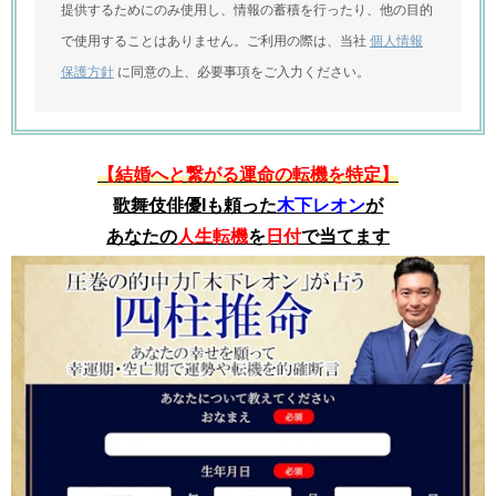
提供するためにのみ使用し、情報の蓄積を行ったり、他の目的
で使用することはありません。ご利用の際は、当社
個人情報
保護方針
に同意の上、必要事項をご入力ください。
【結婚へと繋がる運命の転機を特定】
歌舞伎俳優Iも頼った
木下レオン
が
あなたの
人生転機
を
日付
で当てます