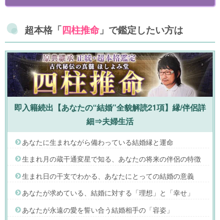
超本格「
四柱推命
」で鑑定したい方は
即入籍続出【あなたの“結婚”全貌解読21項】縁/伴侶詳
細⇒夫婦生活
あなたに生まれながら備わっている結婚縁と運命
生まれ月の蔵干通変星で知る、あなたの将来の伴侶の特徴
生まれ日の干支でわかる、あなたにとっての結婚の意義
あなたが求めている、結婚に対する「理想」と「幸せ」
あなたが永遠の愛を誓い合う結婚相手の「容姿」