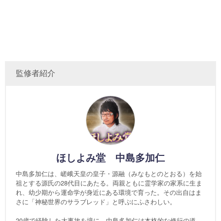
監修者紹介
ほしよみ堂 中島多加仁
中島多加仁は、嵯峨天皇の皇子・源融（みなもとのとおる）を始
祖とする源氏の28代目にあたる。両親ともに霊学家の家系に生ま
れ、幼少期から運命学が身近にある環境で育った。その出自はま
さに「神秘世界のサラブレッド」と呼ぶにふさわしい。
20歳で経験した大事故を境に、中島多加仁は本格的な修行の道