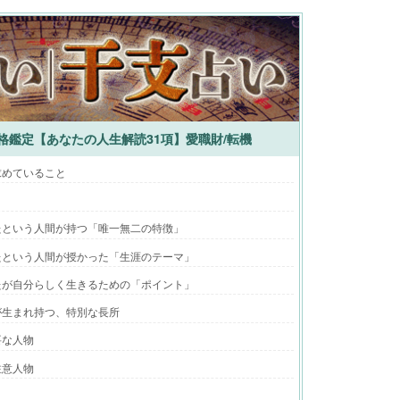
本格鑑定【あなたの人生解読31項】愛職財/転機
求めていること
たという人間が持つ「唯一無二の特徴」
たという人間が授かった「生涯のテーマ」
たが自分らしく生きるための「ポイント」
が生まれ持つ、特別な長所
要な人物
注意人物