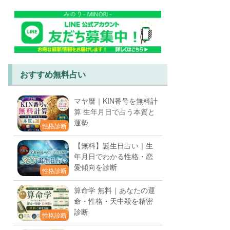
おすすめ無料占い
マヤ暦｜KIN番号を無料計
算 生年月日で占う本質と
運勢
性格診断
【無料】誕生日占い｜生
年月日でわかる性格・恋
愛傾向を診断
性格診断
算命学 無料｜あなたの運
命・性格・天中殺を精密
診断
性格診断