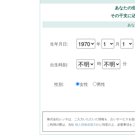
あなたの
その干支に
あな
生年月日:
年
月
時
分
出生時刻:
性別:
女性
男性
株式会社レンサは、ご入力いただいた情報を、占いサービスを提
ご利用の際は、当社
個人情報保護方針
に同意の上、必要事項を