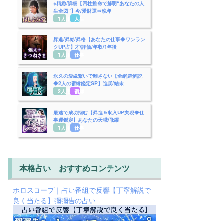
※精緻/詳細【四柱推命で解明“あなたの人
生全図”】今/愛財運⇒晩年
1人用
人生
昇進/昇給/昇格【あなたの仕事◆ワンラン
クUP占】才/評価/年収/1年後
1人用
仕事
永久の愛縁繋いで離さない【全網羅解説
◆2人の宿縁鑑定SP】進展/結末
2人用
宿縁
最速で成功掴む【昇進＆収入UP実現◆仕
事運鑑定】あなたの天職/飛躍
1人用
仕事
本格占い おすすめコンテンツ
ホロスコープ｜占い番組で反響【丁寧解説で
良く当たる】彌彌告の占い