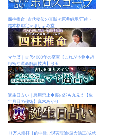
四柱推命│古代秘伝の真髄≪原典継承/正統・
超本格鑑定≫ほしよみ堂
マヤ暦｜古代4000年の至宝【これが本物◆超
緻密な運命解読技法】弓玉
誕生日占い｜悪用禁止◆裏の顔も丸見え【生
年月日の秘術】真木あかり
11万人崇拝【的中極む現実理論/運命矯正/成就