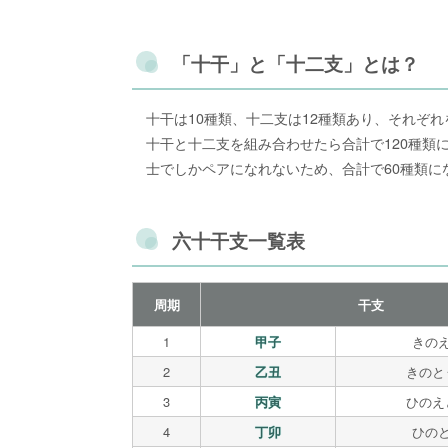
「十干」と「十二支」とは？
十干は10種類、十二支は12種類あり、それぞ
十干と十二支を組み合わせたら合計で120種類
士でしかペアになれないため、合計で60種類に
六十干支一覧表
周期
干支
1
甲子
きの
2
乙丑
きのと
3
丙寅
ひのえ
4
丁卯
ひの