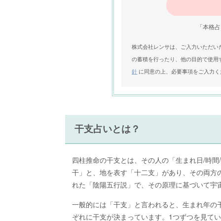
「本格占
株式会社レンサは、ご入力いただい
の蓄積を行ったり、他の目的で使用
針
に同意の上、必要事項をご入力く
干支占いとは？
四柱推命の干支とは、その人の「生まれ日/時間
干」と、地を表す「十二支」があり、その両方
れた「陰陽五行説」で、その原理に基づいて宇
一般的には「干支」と言われると、生まれ年の
ぞれに干支が決まっています。1つずつを見て