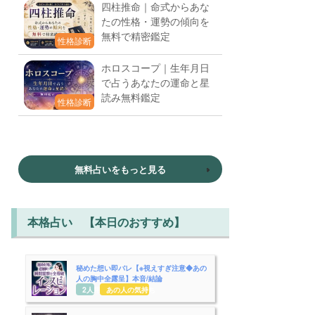
四柱推命｜命式からあな
たの性格・運勢の傾向を
無料で精密鑑定
性格診断
ホロスコープ｜生年月日
で占うあなたの運命と星
読み無料鑑定
性格診断
無料占いをもっと見る
本格占い 【本日のおすすめ】
秘めた想い即バレ【※視えすぎ注意◆あの
人の胸中全露呈】本音/結論
2人用
あの人の気持ち