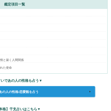
鑑定項目一覧
格
愛情と築く人間関係
られた使命
占いであの人の性格も占う▼
あの人の性格/恋愛観を占う
本格】干支占いはこちら▼