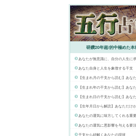
研鑽20年超/的中極めた
あなたが無意識に、自分の人生に
あなた自身と人生を象徴する干支
【生まれ月の干支から読む】あな
【生まれ年の干支から読む】あな
【生まれ日の干支から読む】あな
【生年月日から解読】あなただけ
あなたの運気に味方してくれる重
あなたの運気に悪影響を与える要
干支から紐解くあなたの現状