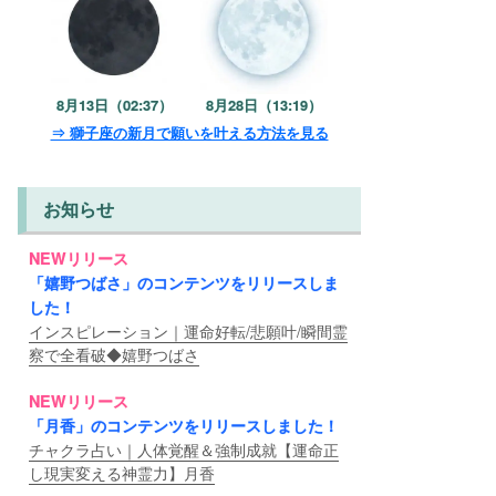
8月13日（02:37）
8月28日（13:19）
⇒ 獅子座の新月で願いを叶える方法を見る
お知らせ
NEWリリース
「嬉野つばさ」のコンテンツをリリースしま
した！
インスピレーション｜運命好転/悲願叶/瞬間霊
察で全看破◆嬉野つばさ
NEWリリース
「月香」のコンテンツをリリースしました！
チャクラ占い｜人体覚醒＆強制成就【運命正
し現実変える神霊力】月香