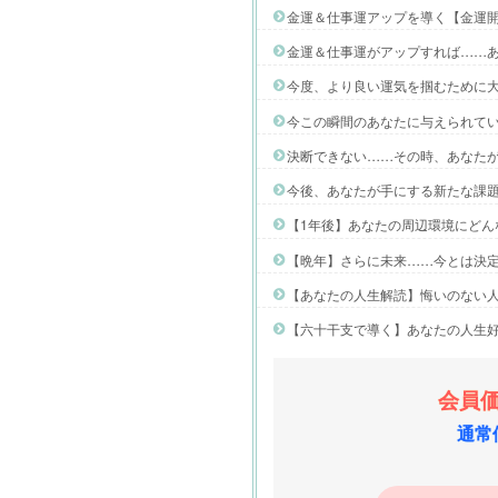
金運＆仕事運アップを導く【金運
金運＆仕事運がアップすれば……
今度、より良い運気を掴むために
今この瞬間のあなたに与えられて
決断できない……その時、あなたが
今後、あなたが手にする新たな課
【1年後】あなたの周辺環境にどん
【晩年】さらに未来……今とは決
【あなたの人生解読】悔いのない
【六十干支で導く】あなたの人生
会員価
通常価