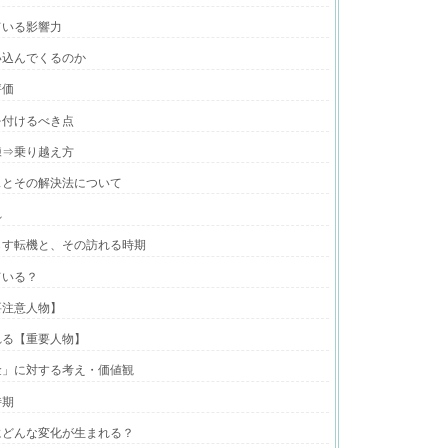
ている影響力
い込んでくるのか
評価
を付けるべき点
練⇒乗り越え方
スとその解決法について
れ
らす転機と、その訪れる時期
ている？
要注意人物】
れる【重要人物】
金」に対する考え・価値観
時期
にどんな変化が生まれる？