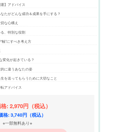
開運】アドバイス
あなたがどんな成功＆成果を手にする？
大切な心構え
いる、特別な役割
“軸”にすべき考え方
題
な変化が起きている？
定的に違うあなたの姿
人生を送ってもらうために大切なこと
好転アドバイス
格: 2,970円（税込）
格: 3,740円（税込）
※一部無料あり※