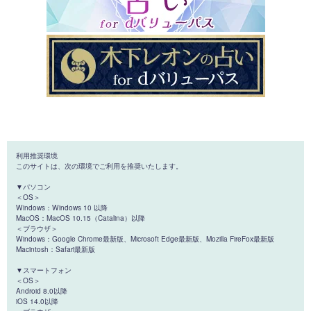
利用推奨環境
このサイトは、次の環境でご利用を推奨いたします。
▼パソコン
＜OS＞
Windows：Windows 10 以降
MacOS：MacOS 10.15（Catalina）以降
＜ブラウザ＞
Windows：Google Chrome最新版、Microsoft Edge最新版、Mozilla FireFox最新版
Macintosh：Safari最新版
▼スマートフォン
＜OS＞
Android 8.0以降
iOS 14.0以降