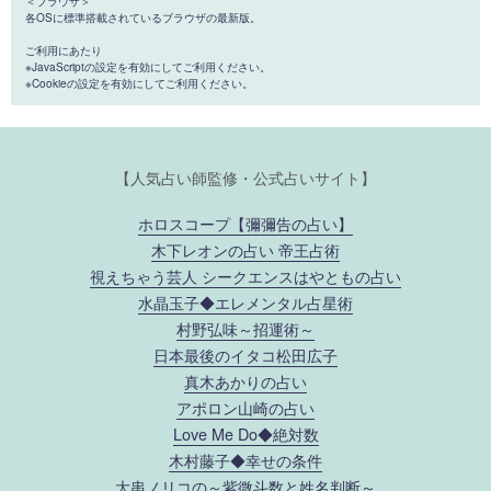
＜ブラウザ＞
各OSに標準搭載されているブラウザの最新版。
ご利用にあたり
※JavaScriptの設定を有効にしてご利用ください。
※Cookieの設定を有効にしてご利用ください。
【人気占い師監修・公式占いサイト】
ホロスコープ【彌彌告の占い】
木下レオンの占い 帝王占術
視えちゃう芸人 シークエンスはやともの占い
水晶玉子◆エレメンタル占星術
村野弘味～招運術～
日本最後のイタコ松田広子
真木あかりの占い
アポロン山崎の占い
Love Me Do◆絶対数
木村藤子◆幸せの条件
大串ノリコの～紫微斗数と姓名判断～