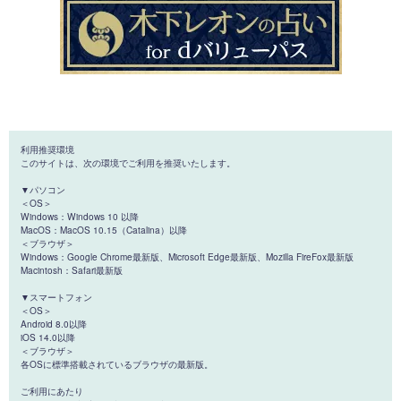
利用推奨環境
このサイトは、次の環境でご利用を推奨いたします。
▼パソコン
＜OS＞
Windows：Windows 10 以降
MacOS：MacOS 10.15（Catalina）以降
＜ブラウザ＞
Windows：Google Chrome最新版、Microsoft Edge最新版、Mozilla FireFox最新版
Macintosh：Safari最新版
▼スマートフォン
＜OS＞
Android 8.0以降
iOS 14.0以降
＜ブラウザ＞
各OSに標準搭載されているブラウザの最新版。
ご利用にあたり