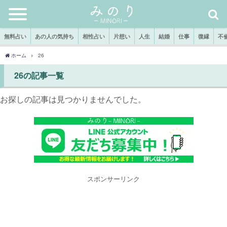
無料占い
あの人の気持ち
相性占い
片想い
人生
結婚
仕事
復縁
不
ホーム
26
26の記事一覧
お探しの記事は見つかりませんでした。
スポンサーリンク