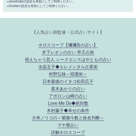
※JavaScriptの設定を有効にしてご利用ください。
※Cookieの設定を有効にしてご利用ください。
【人気占い師監修・公式占いサイト】
ホロスコープ【彌彌告の占い】
木下レオンの占い 帝王占術
視えちゃう芸人 シークエンスはやともの占い
水晶玉子◆エレメンタル占星術
村野弘味～招運術～
日本最後のイタコ松田広子
真木あかりの占い
アポロン山崎の占い
Love Me Do◆絶対数
木村藤子◆幸せの条件
大串ノリコの～紫微斗数と姓名判断～
マヤ暦占い
詳解ホロスコープ