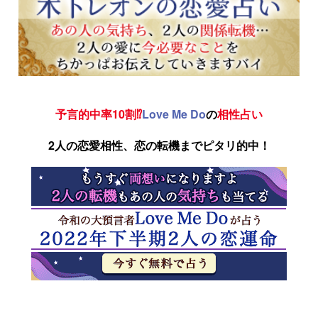
予言的中率10割⁉
Love Me Do
の
相性占い
2人の恋愛相性、恋の転機までピタリ的中！