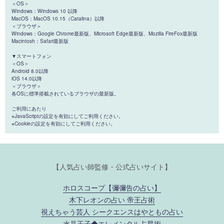
＜OS＞
Windows：Windows 10 以降
MacOS：MacOS 10.15（Catalina）以降
＜ブラウザ＞
Windows：Google Chrome最新版、Microsoft Edge最新版、Mozilla FireFox最新版
Macintosh：Safari最新版
▼スマートフォン
＜OS＞
Android 8.0以降
iOS 14.0以降
＜ブラウザ＞
各OSに標準搭載されているブラウザの最新版。
ご利用にあたり
※JavaScriptの設定を有効にしてご利用ください。
※Cookieの設定を有効にしてご利用ください。
【人気占い師監修・公式占いサイト】
ホロスコープ【彌彌告の占い】
木下レオンの占い 帝王占術
視えちゃう芸人 シークエンスはやともの占い
水晶玉子◆エレメンタル占星術