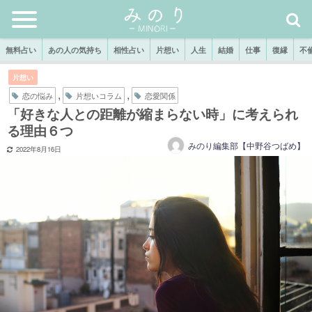
無料占い
あの人の気持ち
相性占い
片想い
人生
結婚
仕事
復縁
不
片想い
,
,
恋の悩み
片想いコラム
恋愛関係
「好きな人との距離が縮まらない時」に考えられ
る理由６つ
みのり編集部【中野谷つばめ】
2022年8月16日