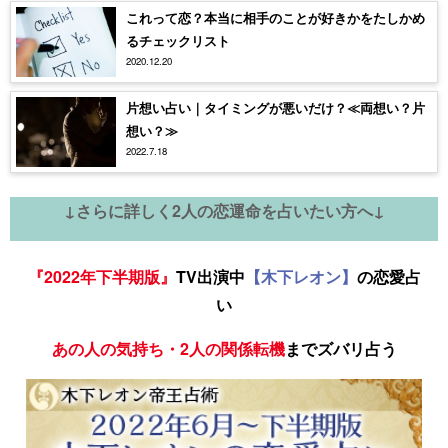
これって恋？本当に相手のことが好きかをたしかめ
るチェックリスト
2020.12.20
片想い占い｜タイミングが悪いだけ？≪両想い？片
想い？≫
2022.7.18
↓さらに詳しく2人の恋運命を占いたい方へ↓
『2022年下半期版』
TV出演中
【木下レオン】
の恋愛占
い
あの人の気持ち・2人の関係転機
までズバリ占う