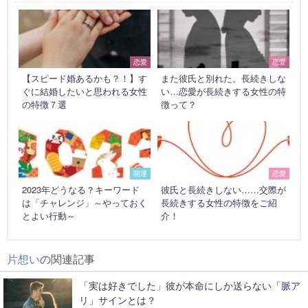
恋愛
恋愛
【スピード婚あるかも？！】す
また彼氏と別れた。長続きしな
ぐに結婚したいと思われる女性
い…恋愛が長続きする女性の特
の特徴７選
徴って？
開運
恋愛
2023年どうなる？キーワード
彼氏と長続きしない……交際が
は「チャレンジ」～やっておく
長続きする女性の特徴をご紹
とよい行動～
介！
片想い
の関連記事
「実は好きでした」彼が本命にしか送らない「脈ア
リ」サインとは？