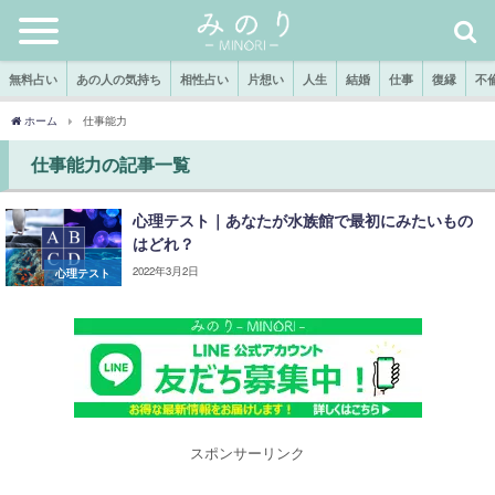
無料占い
あの人の気持ち
相性占い
片想い
人生
結婚
仕事
復縁
不
ホーム
仕事能力
仕事能力の記事一覧
心理テスト｜あなたが水族館で最初にみたいもの
はどれ？
2022年3月2日
心理テスト
スポンサーリンク