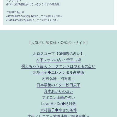
＜ブラウザ＞
各OSに標準搭載されているブラウザの最新版。
ご利用にあたり
※JavaScriptの設定を有効にしてご利用ください。
※Cookieの設定を有効にしてご利用ください。
【人気占い師監修・公式占いサイト】
ホロスコープ【彌彌告の占い】
木下レオンの占い 帝王占術
視えちゃう芸人 シークエンスはやともの占い
水晶玉子◆エレメンタル占星術
村野弘味～招運術～
日本最後のイタコ松田広子
真木あかりの占い
アポロン山崎の占い
Love Me Do◆絶対数
木村藤子◆幸せの条件
大串ノリコの～紫微斗数と姓名判断～