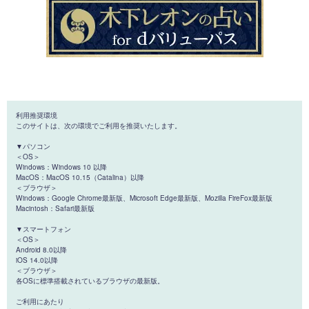
利用推奨環境
このサイトは、次の環境でご利用を推奨いたします。
▼パソコン
＜OS＞
Windows：Windows 10 以降
MacOS：MacOS 10.15（Catalina）以降
＜ブラウザ＞
Windows：Google Chrome最新版、Microsoft Edge最新版、Mozilla FireFox最新版
Macintosh：Safari最新版
▼スマートフォン
＜OS＞
Android 8.0以降
iOS 14.0以降
＜ブラウザ＞
各OSに標準搭載されているブラウザの最新版。
ご利用にあたり