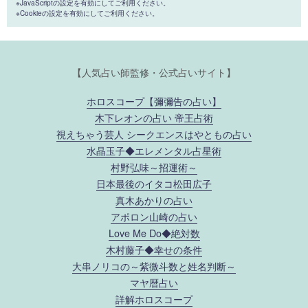
※JavaScriptの設定を有効にしてご利用ください。
※Cookieの設定を有効にしてご利用ください。
【人気占い師監修・公式占いサイト】
ホロスコープ【彌彌告の占い】
木下レオンの占い 帝王占術
視えちゃう芸人 シークエンスはやともの占い
水晶玉子◆エレメンタル占星術
村野弘味～招運術～
日本最後のイタコ松田広子
真木あかりの占い
アポロン山崎の占い
Love Me Do◆絶対数
木村藤子◆幸せの条件
大串ノリコの～紫微斗数と姓名判断～
マヤ暦占い
詳解ホロスコープ