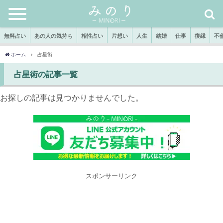
無料占い
あの人の気持ち
相性占い
片想い
人生
結婚
仕事
復縁
不
ホーム
占星術
占星術の記事一覧
お探しの記事は見つかりませんでした。
スポンサーリンク