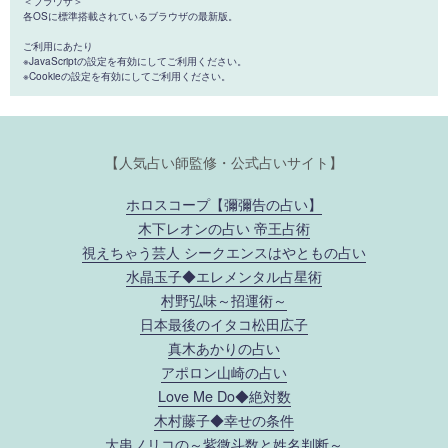
＜ブラウザ＞
各OSに標準搭載されているブラウザの最新版。
ご利用にあたり
※JavaScriptの設定を有効にしてご利用ください。
※Cookieの設定を有効にしてご利用ください。
【人気占い師監修・公式占いサイト】
ホロスコープ【彌彌告の占い】
木下レオンの占い 帝王占術
視えちゃう芸人 シークエンスはやともの占い
水晶玉子◆エレメンタル占星術
村野弘味～招運術～
日本最後のイタコ松田広子
真木あかりの占い
アポロン山崎の占い
Love Me Do◆絶対数
木村藤子◆幸せの条件
大串ノリコの～紫微斗数と姓名判断～