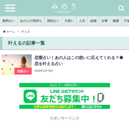
無料占い
あの人の気持ち
相性占い
片想い
人生
結婚
仕事
復縁
不
ホーム
叶える
叶えるの記事一覧
恋愛占い｜あの人はこの想いに応えてくれる？◆
恋を叶える占い
2023年2月18日
恋愛占い
スポンサーリンク