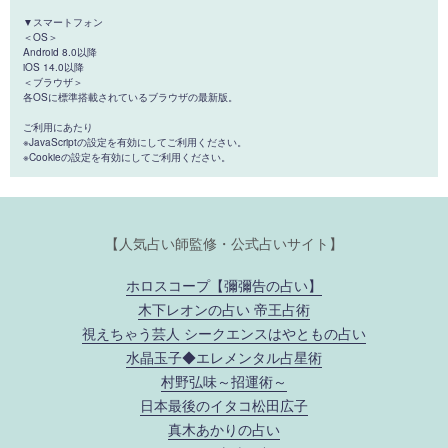
▼スマートフォン
＜OS＞
Android 8.0以降
iOS 14.0以降
＜ブラウザ＞
各OSに標準搭載されているブラウザの最新版。
ご利用にあたり
※JavaScriptの設定を有効にしてご利用ください。
※Cookieの設定を有効にしてご利用ください。
【人気占い師監修・公式占いサイト】
ホロスコープ【彌彌告の占い】
木下レオンの占い 帝王占術
視えちゃう芸人 シークエンスはやともの占い
水晶玉子◆エレメンタル占星術
村野弘味～招運術～
日本最後のイタコ松田広子
真木あかりの占い