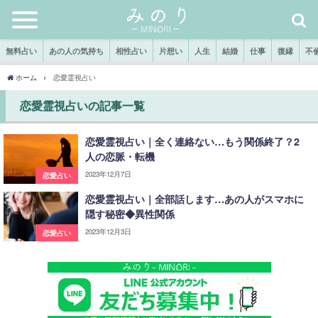
無料占い
あの人の気持ち
相性占い
片想い
人生
結婚
仕事
復縁
不
ホーム
恋愛霊視占い
恋愛霊視占いの記事一覧
恋愛霊視占い｜全く連絡ない…もう関係終了？2
人の恋脈・転機
2023年12月7日
恋愛占い
恋愛霊視占い｜全部話します…あの人がスマホに
隠す秘密◆異性関係
2023年12月3日
恋愛占い