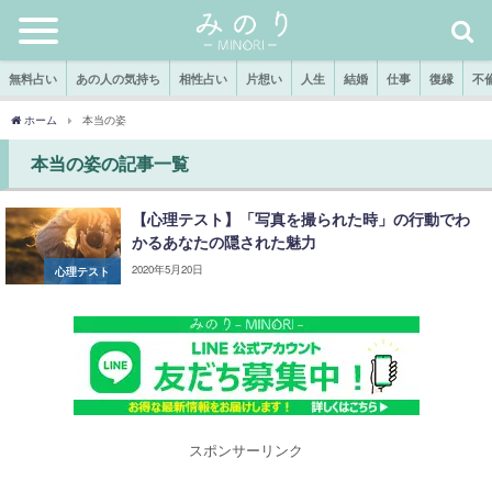
無料占い
あの人の気持ち
相性占い
片想い
人生
結婚
仕事
復縁
不
ホーム
本当の姿
本当の姿の記事一覧
【心理テスト】「写真を撮られた時」の行動でわ
かるあなたの隠された魅力
2020年5月20日
心理テスト
スポンサーリンク