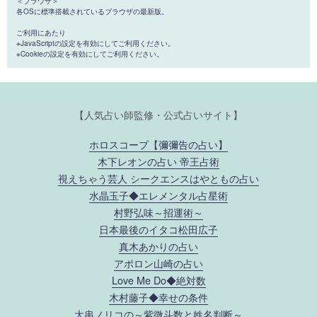
＜ブラウザ＞
各OSに標準搭載されているブラウザの最新版。
ご利用にあたり
※JavaScriptの設定を有効にしてご利用ください。
※Cookieの設定を有効にしてご利用ください。
【人気占い師監修・公式占いサイト】
ホロスコープ【彌彌告の占い】
木下レオンの占い 帝王占術
視えちゃう芸人 シークエンスはやともの占い
水晶玉子◆エレメンタル占星術
村野弘味～招運術～
日本最後のイタコ松田広子
真木あかりの占い
アポロン山崎の占い
Love Me Do◆絶対数
木村藤子◆幸せの条件
大串ノリコの～紫微斗数と姓名判断～