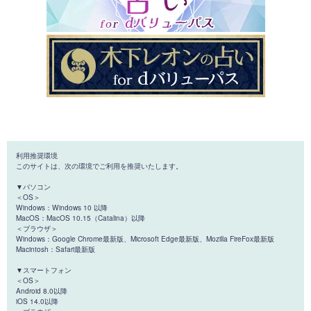
利用推奨環境
このサイトは、次の環境でご利用を推奨いたします。
▼パソコン
＜OS＞
Windows：Windows 10 以降
MacOS：MacOS 10.15（Catalina）以降
＜ブラウザ＞
Windows：Google Chrome最新版、Microsoft Edge最新版、Mozilla FireFox最新版
Macintosh：Safari最新版
▼スマートフォン
＜OS＞
Android 8.0以降
iOS 14.0以降