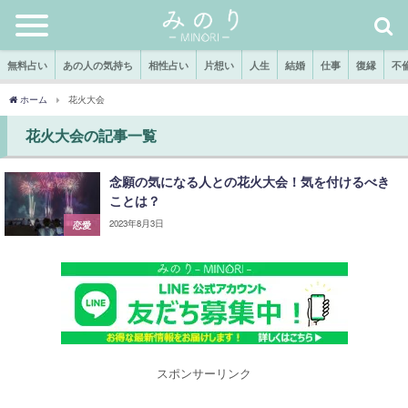
無料占い
あの人の気持ち
相性占い
片想い
人生
結婚
仕事
復縁
不
ホーム
花火大会
花火大会の記事一覧
念願の気になる人との花火大会！気を付けるべき
ことは？
2023年8月3日
恋愛
スポンサーリンク