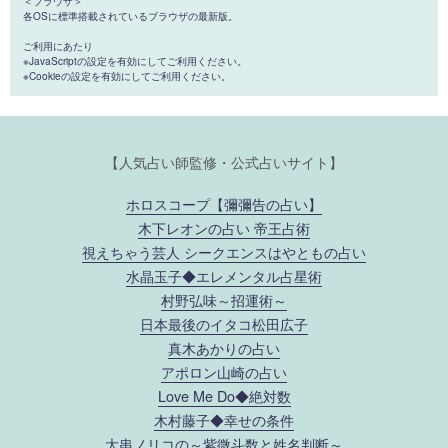
＜ブラウザ＞
各OSに標準搭載されているブラウザの最新版。
ご利用にあたり
※JavaScriptの設定を有効にしてご利用ください。
※Cookieの設定を有効にしてご利用ください。
【人気占い師監修・公式占いサイト】
ホロスコープ【彌彌告の占い】
木下レオンの占い 帝王占術
視えちゃう芸人 シークエンスはやともの占い
水晶玉子◆エレメンタル占星術
村野弘味～招運術～
日本最後のイタコ松田広子
真木あかりの占い
アポロン山崎の占い
Love Me Do◆絶対数
木村藤子◆幸せの条件
大串ノリコの～紫微斗数と姓名判断～