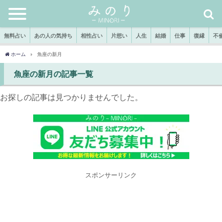
無料占い
あの人の気持ち
相性占い
片想い
人生
結婚
仕事
復縁
不
ホーム
魚座の新月
魚座の新月の記事一覧
お探しの記事は見つかりませんでした。
スポンサーリンク