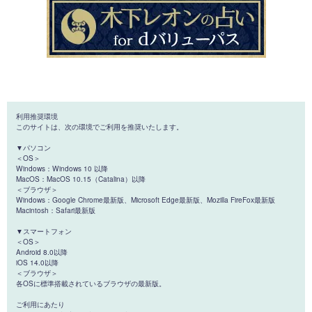
利用推奨環境
このサイトは、次の環境でご利用を推奨いたします。
▼パソコン
＜OS＞
Windows：Windows 10 以降
MacOS：MacOS 10.15（Catalina）以降
＜ブラウザ＞
Windows：Google Chrome最新版、Microsoft Edge最新版、Mozilla FireFox最新版
Macintosh：Safari最新版
▼スマートフォン
＜OS＞
Android 8.0以降
iOS 14.0以降
＜ブラウザ＞
各OSに標準搭載されているブラウザの最新版。
ご利用にあたり