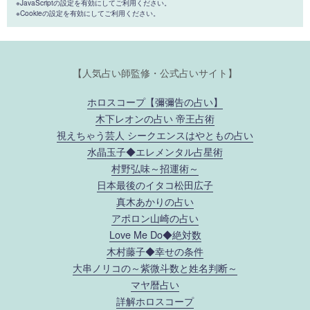
※JavaScriptの設定を有効にしてご利用ください。
※Cookieの設定を有効にしてご利用ください。
【人気占い師監修・公式占いサイト】
ホロスコープ【彌彌告の占い】
木下レオンの占い 帝王占術
視えちゃう芸人 シークエンスはやともの占い
水晶玉子◆エレメンタル占星術
村野弘味～招運術～
日本最後のイタコ松田広子
真木あかりの占い
アポロン山崎の占い
Love Me Do◆絶対数
木村藤子◆幸せの条件
大串ノリコの～紫微斗数と姓名判断～
マヤ暦占い
詳解ホロスコープ