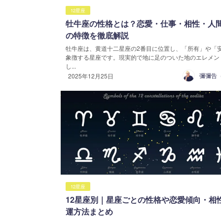
12星座
牡牛座の性格とは？恋愛・仕事・相性・人
の特徴を徹底解説
牡牛座は、黄道十二星座の2番目に位置し、「所有」や「
象徴する星座です。現実的で地に足のついた地のエレメン
し...
2025年12月25日
12星座
12星座別｜星座ごとの性格や恋愛傾向・相
運方法まとめ