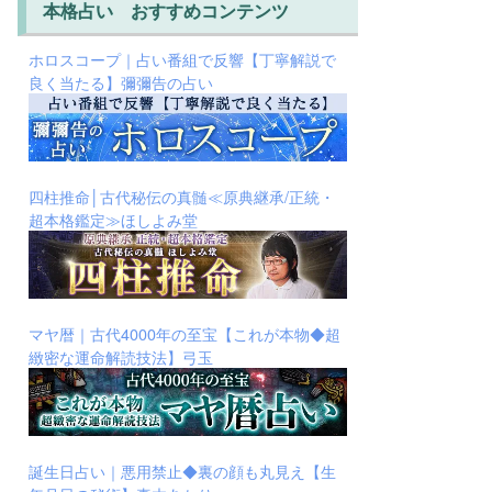
本格占い おすすめコンテンツ
ホロスコープ｜占い番組で反響【丁寧解説で
良く当たる】彌彌告の占い
四柱推命│古代秘伝の真髄≪原典継承/正統・
超本格鑑定≫ほしよみ堂
マヤ暦｜古代4000年の至宝【これが本物◆超
緻密な運命解読技法】弓玉
誕生日占い｜悪用禁止◆裏の顔も丸見え【生