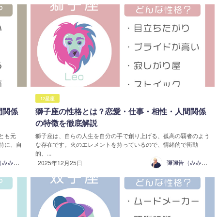
12星座
間関係
獅子座の性格とは？恋愛・仕事・相性・人間関係
の特徴を徹底解説
とも元
獅子座は、自らの人生を自分の手で創り上げる、孤高の覇者のよう
特に、自
な存在です。火のエレメントを持っているので、情緒的で衝動
的、...
彌彌告（みみこ）
彌彌告（みみこ）
2025年12月25日