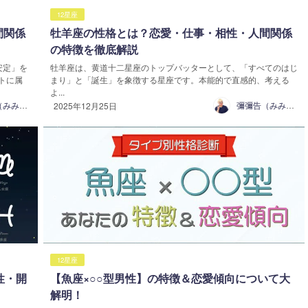
12星座
間関係
牡羊座の性格とは？恋愛・仕事・相性・人間関係
の特徴を徹底解説
安定」を
牡羊座は、黄道十二星座のトップバッターとして、「すべてのはじ
トに属
まり」と「誕生」を象徴する星座です。本能的で直感的、考える
よ...
彌彌告（みみこ）
彌彌告（みみこ）
2025年12月25日
12星座
性・開
【魚座×○○型男性】の特徴＆恋愛傾向について大
解明！