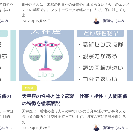
て自分を
射手座さんは、未知の世界への好奇心が止まらない「火」のエレメ
するの
ントの星座です。フットーワークが軽い自由人で、何に対しても
楽...
彌彌告（みみこ）
彌彌告（みみこ）
2025年12月25日
12星座
関係の
天秤座の性格とは？恋愛・仕事・相性・人間関係
の特徴を徹底解説
テーマは
天秤座は、感性の違う人々の中でいかに自分を活かすかを考える、
な目的
高い適応能力と社交性を持っています。四方八方に意識を向ける
の...
彌彌告（みみこ）
彌彌告（みみこ）
2025年12月25日