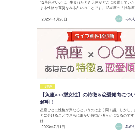
12星座占いとは、生まれたとき天体がどこに位置していた
まる性格や運勢をみる占いのことです。12星座の「牡羊座」
みの
2025年1月26日
12星座
【魚座×○○型女性】の特徴＆恋愛傾向につ
解明！
星座ごとに性格が異なるというのはよく聞く話。しかし、
とに分けることでさらに細かい特徴が明らかになるのです
は...
みの
2023年7月1日