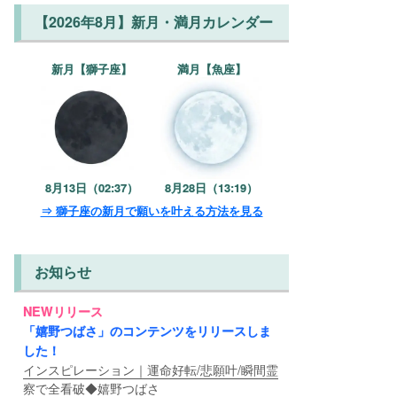
【2026年8月】新月・満月カレンダー
新月【獅子座】
満月【魚座】
8月13日（02:37）
8月28日（13:19）
⇒ 獅子座の新月で願いを叶える方法を見る
お知らせ
NEWリリース
「嬉野つばさ」のコンテンツをリリースしま
した！
インスピレーション｜運命好転/悲願叶/瞬間霊
察で全看破◆嬉野つばさ