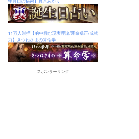
年月日の秘術】真木あかり
11万人崇拝【的中極む現実理論/運命矯正/成就
力】きつねさまの算命学
スポンサーリンク