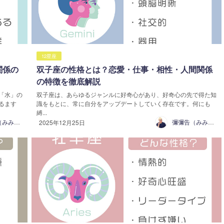
12星座
関係の
双子座の性格とは？恋愛・仕事・相性・人間関係
の特徴を徹底解説
「水」の
双子座は、あらゆるジャンルに好奇心があり、好奇心の先で得た知
るます
識をもとに、常に自分をアップデートしていく存在です。何にも
縛...
彌彌告（みみこ）
彌彌告（みみこ）
2025年12月25日