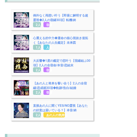
例外なく両想い叶う【即座に解明する超
霊視◆2人の宿縁30項】転機/終
2人用
宿縁
心震える的中力◆運命の核心視抜き道拓
く【あなたの人生鑑定】未来図
1人用
人生
大反響◆1度の鑑定で恋叶う【宿縁結ぶ30
項】2人の全宿命/本音/恋結末
2人用
宿縁
【あの人と将来を誓い合う】2人の全宿
縁/恋成就30項◆軌跡/告白/結婚
2人用
宿縁
直接あの人に聞くYES/NO霊視【あなた
の好意は届いている？】本音/終
2人用
あの人の気持ち