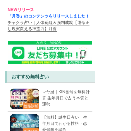
NEWリリース
「月香」のコンテンツをリリースしました！
チャクラ占い｜人体覚醒＆強制成就【運命正
し現実変える神霊力】月香
おすすめ無料占い
マヤ暦｜KIN番号を無料計
算 生年月日で占う本質と
運勢
性格診断
【無料】誕生日占い｜生
年月日でわかる性格・恋
愛傾向を診断