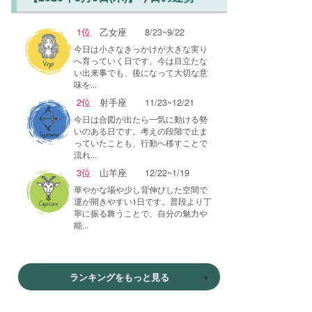
1位
乙女座
8/23~9/22
今日は小さなきっかけが大きな実り
へ育っていく日です。今は目立たな
い出来事でも、後になって大切な意
味を...
2位
射手座
11/23~12/21
今日は合図が出たら一気に動ける勢
いのある日です。考えの段階で止ま
っていたことも、行動へ移すことで
流れ...
3位
山羊座
12/22~1/19
華やかな場や少し背伸びした空間で
運が開きやすい1日です。普段より丁
寧に振る舞うことで、自分の魅力や
能...
ランキングをもっと見る