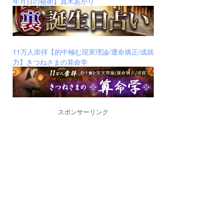
年月日の秘術】真木あかり
11万人崇拝【的中極む現実理論/運命矯正/成就
力】きつねさまの算命学
スポンサーリンク