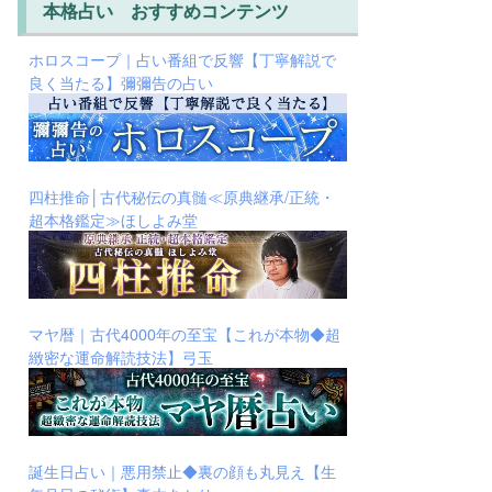
本格占い おすすめコンテンツ
ホロスコープ｜占い番組で反響【丁寧解説で
良く当たる】彌彌告の占い
四柱推命│古代秘伝の真髄≪原典継承/正統・
超本格鑑定≫ほしよみ堂
マヤ暦｜古代4000年の至宝【これが本物◆超
緻密な運命解読技法】弓玉
誕生日占い｜悪用禁止◆裏の顔も丸見え【生