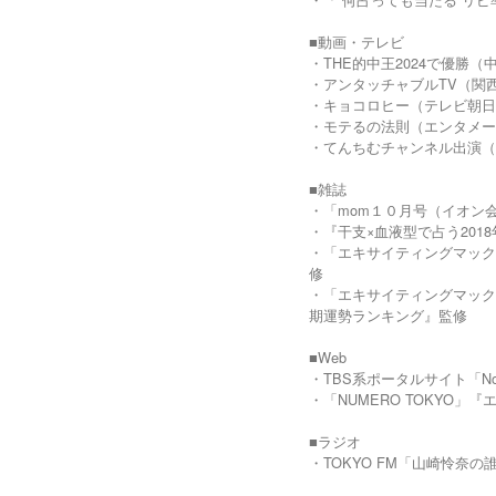
■動画・テレビ
・THE的中王2024で優勝（
・アンタッチャブルTV（関
・キョコロヒー（テレビ朝日
・モテるの法則（エンタメー
・てんちむチャンネル出演（Yo
■雑誌
・「mom１０月号（イオン
・『干支×血液型で占う201
・「エキサイティングマック
修
・「エキサイティングマックス
期運勢ランキング』監修
■Web
・TBS系ポータルサイト「N
・「NUMERO TOKYO
■ラジオ
・TOKYO FM「山崎怜奈