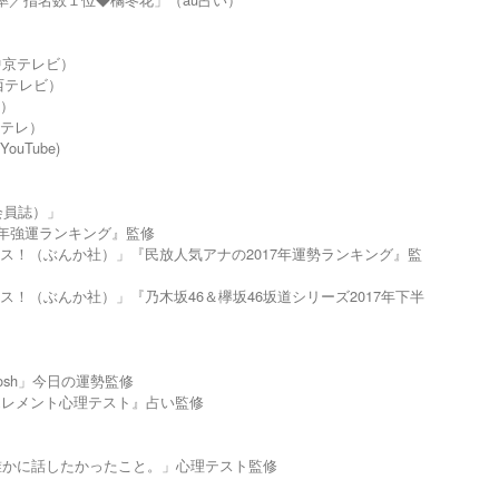
中京テレビ）
西テレビ）
）
テレ）
uTube)
会員誌）」
8年強運ランキング』監修
ス！（ぶんか社）」『民放人気アナの2017年運勢ランキング』監
！（ぶんか社）」『乃木坂46＆欅坂46坂道シリーズ2017年下半
osh」今日の運勢監修
」『エレメント心理テスト』占い監修
の誰かに話したかったこと。」心理テスト監修