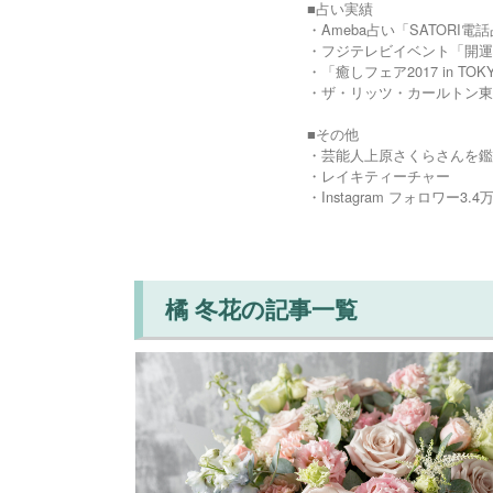
■占い実績
・Ameba占い「SATOR
・フジテレビイベント「開運
・「癒しフェア2017 in TO
・ザ・リッツ・カールトン東京
■その他
・芸能人上原さくらさんを鑑
・レイキティーチャー
・Instagram フォロワー
橘 冬花の記事一覧