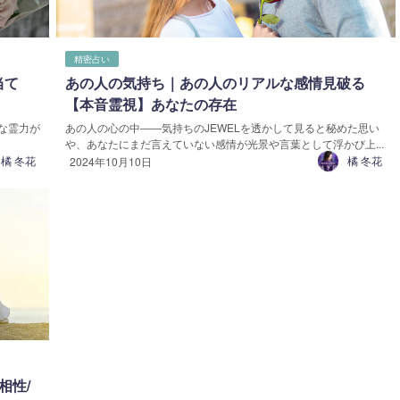
精密占い
当て
あの人の気持ち｜あの人のリアルな感情見破る
【本音霊視】あなたの存在
な霊力が
あの人の心の中――気持ちのJEWELを透かして見ると秘めた思い
や、あなたにまだ言えていない感情が光景や言葉として浮かび上...
橘 冬花
橘 冬花
2024年10月10日
相性/