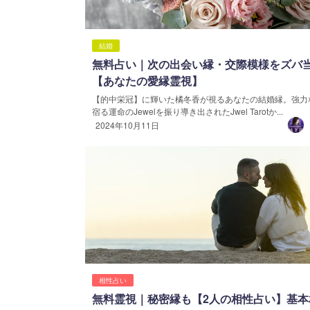
結婚
無料占い｜次の出会い縁・交際模様をズバ
【あなたの愛縁霊視】
【的中栄冠】に輝いた橘冬香が視るあなたの結婚縁。強力
宿る運命のJewelを振り導き出されたJwel Tarotか...
2024年10月11日
相性占い
無料霊視｜秘密縁も【2人の相性占い】基本