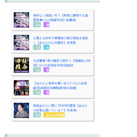
例外なく両想い叶う【即座に解明する超
霊視◆2人の宿縁30項】転機/終
2人用
宿縁
心震える的中力◆運命の核心視抜き道拓
く【あなたの人生鑑定】未来図
1人用
人生
大反響◆1度の鑑定で恋叶う【宿縁結ぶ30
項】2人の全宿命/本音/恋結末
2人用
宿縁
【あの人と将来を誓い合う】2人の全宿
縁/恋成就30項◆軌跡/告白/結婚
2人用
宿縁
直接あの人に聞くYES/NO霊視【あなた
の好意は届いている？】本音/終
2人用
あの人の気持ち