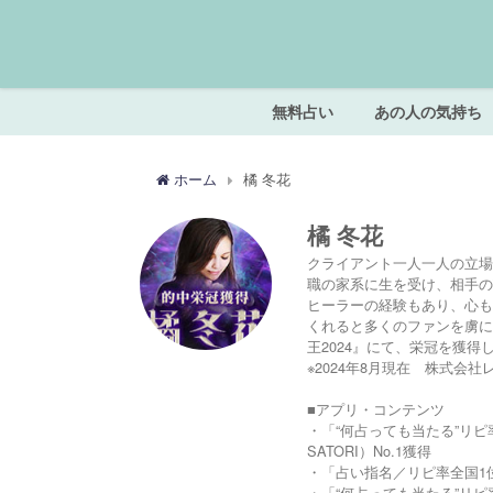
無料占い
あの人の気持ち
ホーム
橘 冬花
橘 冬花
クライアント一人一人の立場
職の家系に生を受け、相手の
ヒーラーの経験もあり、心も
くれると多くのファンを虜に
王2024』にて、栄冠を獲得
※2024年8月現在 株式会社
■アプリ・コンテンツ
・「“何占っても当たる”リピ率
SATORI）No.1獲得
・「占い指名／リピ率全国1位【
・「“何占っても当たる”リピ