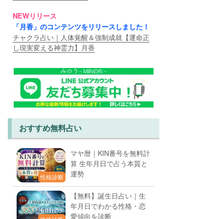
NEWリリース
「月香」のコンテンツをリリースしました！
チャクラ占い｜人体覚醒＆強制成就【運命正
し現実変える神霊力】月香
おすすめ無料占い
マヤ暦｜KIN番号を無料計
算 生年月日で占う本質と
運勢
性格診断
【無料】誕生日占い｜生
年月日でわかる性格・恋
愛傾向を診断