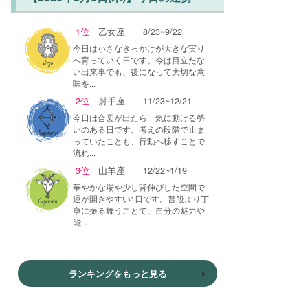
1位
乙女座
8/23~9/22
今日は小さなきっかけが大きな実り
へ育っていく日です。今は目立たな
い出来事でも、後になって大切な意
味を...
2位
射手座
11/23~12/21
今日は合図が出たら一気に動ける勢
いのある日です。考えの段階で止ま
っていたことも、行動へ移すことで
流れ...
3位
山羊座
12/22~1/19
華やかな場や少し背伸びした空間で
運が開きやすい1日です。普段より丁
寧に振る舞うことで、自分の魅力や
能...
ランキングをもっと見る