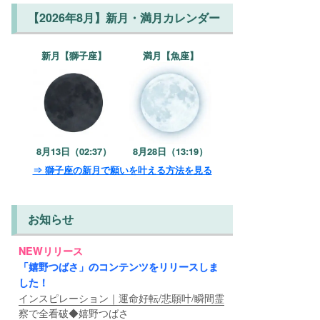
【2026年8月】新月・満月カレンダー
新月【獅子座】
満月【魚座】
8月13日（02:37）
8月28日（13:19）
⇒ 獅子座の新月で願いを叶える方法を見る
お知らせ
NEWリリース
「嬉野つばさ」のコンテンツをリリースしま
した！
インスピレーション｜運命好転/悲願叶/瞬間霊
察で全看破◆嬉野つばさ