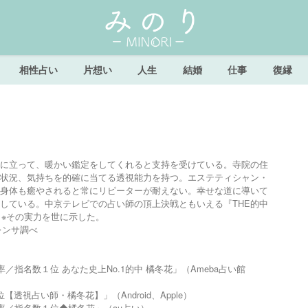
相性占い
片想い
人生
結婚
仕事
復縁
に立って、暖かい鑑定をしてくれると支持を受けている。寺院の住
状況、気持ちを的確に当てる透視能力を持つ。エステティシャン・
身体も癒やされると常にリピーターが耐えない。幸せな道に導いて
している。中京テレビでの占い師の頂上決戦ともいえる『THE的中
し※その実力を世に示した。
レンサ調べ
／指名数１位 あなた史上No.1的中 橘冬花」（Ameba占い館
透視占い師・橘冬花】」（Android、Apple）
率／指名数１位◆橘冬花」（au占い）