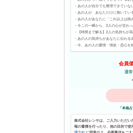
・あの人が自分でも整理できていな
・あの人が、あなただけに抱いてい
・あの人があなたに「これ以上は踏
・今この一瞬から、2人の心が交わ
・【時間まで解る】2人の気持ちが
・あの人の気持ちがあなたに伝わる
・今、あの人の愛情・情欲・恋心を
会員価
通常
「本格占
株式会社レンサは、ご入力いただい
報の蓄積を行ったり、他の目的で使
護方針
に同意の上、必要事項をご入