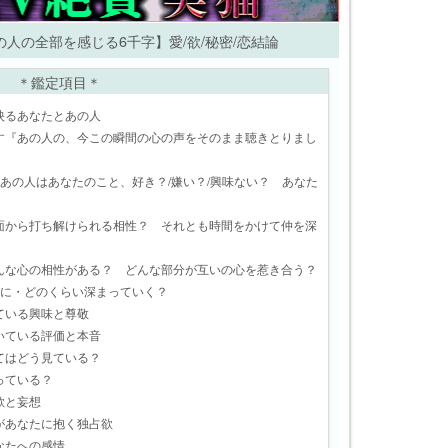
人の全部を感じる6千字】愛/欲/秘密/恋結論
＊鑑定項目＊
映るあなたとあの人
す『あの人の、今この瞬間の心の声をそのまま聴きとりまし
『あの人はあなたのこと、好き？/嫌い？/興味ない？ あなた
面から打ち解けられる相性？ それとも時間をかけて仲を深
んな心の相性がある？ どんな部分が互いの心を惹き合う？
うに・どのくらい深まっていく？
ている興味と尊敬
いている評価と本音
てはどう見ている？
っている？
欲と妄想
があなたに抱く独占欲
なたへの感情