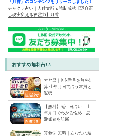
「月香」のコンテンツをリリースしました！
チャクラ占い｜人体覚醒＆強制成就【運命正
し現実変える神霊力】月香
おすすめ無料占い
マヤ暦｜KIN番号を無料計
算 生年月日で占う本質と
運勢
性格診断
【無料】誕生日占い｜生
年月日でわかる性格・恋
愛傾向を診断
性格診断
算命学 無料｜あなたの運