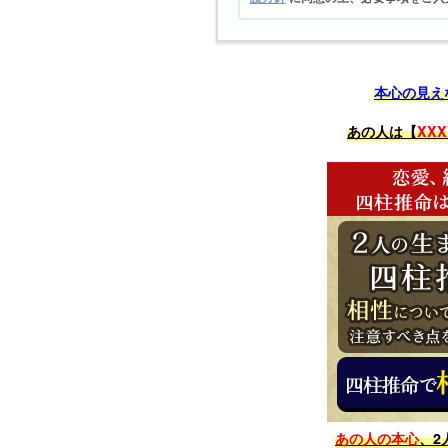
本心の見え
あの人は【
XXX
あの人の本心
、2