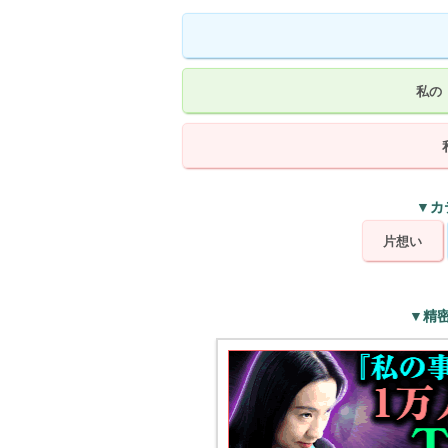
私の
▼カ
片想い
▼精