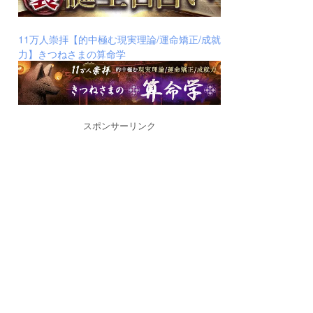
11万人崇拝【的中極む現実理論/運命矯正/成就
力】きつねさまの算命学
スポンサーリンク