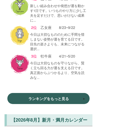
新しい組み合わせや発想が運を動か
す1日です。いつものやり方に少し工
夫を足すだけで、思いがけない成果
に...
2位
乙女座
8/23~9/22
今日は大切なもののために手間を惜
しまない姿勢が運を育てる日です。
目先の楽さよりも、未来につながる
選択...
3位
牡牛座
4/21~5/20
今日は大切なものを守りながら、賢
く立ち回る力が運を支える日です。
真正面からぶつかるより、空気を読
みな...
ランキングをもっと見る
【2026年8月】新月・満月カレンダー