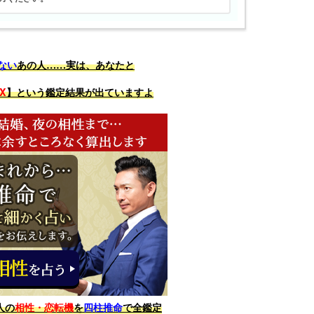
ない
あの人……実は、あなたと
X
】という鑑定結果が出ていますよ
人の
相性・恋転機
を
四柱推命
で全鑑定