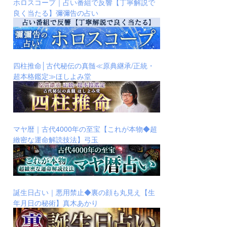
ホロスコープ｜占い番組で反響【丁寧解説で
良く当たる】彌彌告の占い
四柱推命│古代秘伝の真髄≪原典継承/正統・
超本格鑑定≫ほしよみ堂
マヤ暦｜古代4000年の至宝【これが本物◆超
緻密な運命解読技法】弓玉
誕生日占い｜悪用禁止◆裏の顔も丸見え【生
年月日の秘術】真木あかり