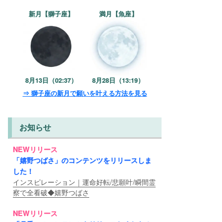
新月【獅子座】
満月【魚座】
8月13日（02:37）
8月28日（13:19）
⇒ 獅子座の新月で願いを叶える方法を見る
お知らせ
NEWリリース
「嬉野つばさ」のコンテンツをリリースしま
した！
インスピレーション｜運命好転/悲願叶/瞬間霊
察で全看破◆嬉野つばさ
NEWリリース