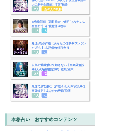
人の胸中全露呈】本音/結論
2人用
あの人の気持ち
※精緻/詳細【四柱推命で解明“あなたの人
生全図”】今/愛財運⇒晩年
1人用
人生
昇進/昇給/昇格【あなたの仕事◆ワンラン
クUP占】才/評価/年収/1年後
1人用
仕事
永久の愛縁繋いで離さない【全網羅解説
◆2人の宿縁鑑定SP】進展/結末
2人用
宿縁
最速で成功掴む【昇進＆収入UP実現◆仕
事運鑑定】あなたの天職/飛躍
1人用
仕事
本格占い おすすめコンテンツ