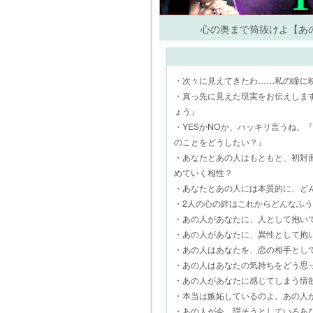
心の奥まで筒抜けよ【あの
・次々に見えてきたわ……私の瞳に
・真っ先に見えた現実をお伝えしま
ょう』
・YESかNOか、ハッキリ言うね。
のことをどうしたい？』
・あなたとあの人はもともと、初対
めていく相性？
・あなたとあの人には本質的に、ど
・2人の心の絆はこれからどんなふ
・あの人があなたに、人として抱い
・あの人があなたに、異性として抱
・あの人はあなたを、恋の相手とし
・あの人はあなたの気持ちをどう思
・あの人があなたに感じてしまう情
・本当は嫉妬しているのよ。あの人
・あの人が今、隠そうとしているあ