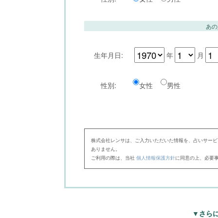
あの
生年月日:
年
月
性別:
女性
男性
株式会社レンサは、ご入力いただいた情報を、占いサービ
ありません。
ご利用の際は、当社
個人情報保護方針
に同意の上、必要
▼さら