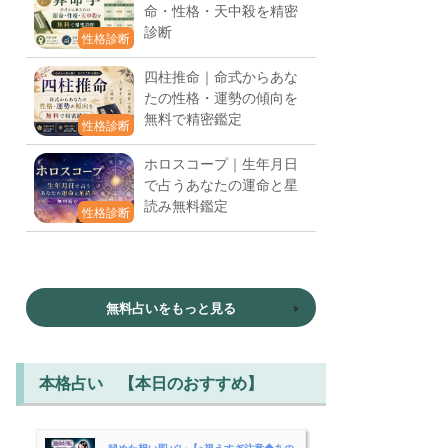
命・性格・天中殺を精密
診断
性格診断
四柱推命｜命式からあな
たの性格・運勢の傾向を
無料で精密鑑定
性格診断
ホロスコープ｜生年月日
で占うあなたの運命と星
読み無料鑑定
性格診断
無料占いをもっと見る
本格占い 【本日のおすすめ】
秘めた想い即バレ【※視えすぎ注意◆あの