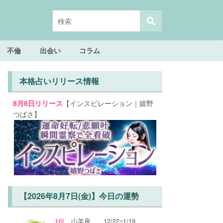
不倫
出会い
コラム
本格占いリリース情報
【インスピレーション｜嬉野
8月6日リリース
つばさ】
【2026年8月7日(金)】今日の運勢
1位
山羊座
12/22~1/19