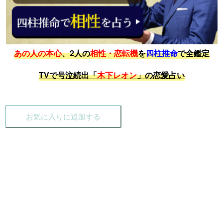
あの人の本心
、2人の
相性・恋転機
を
四柱推命
で全鑑定
TVで号泣続出「
木下レオン
」の恋愛占い
お気に入りに追加する