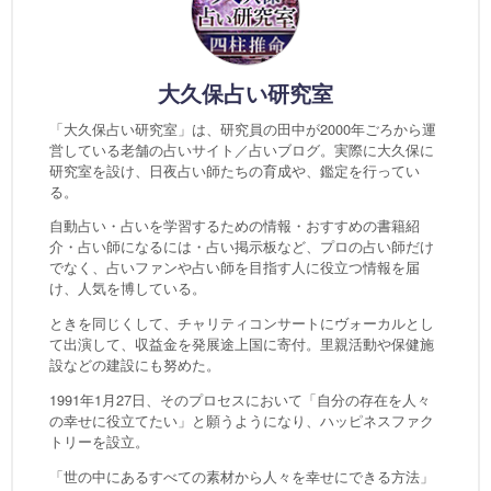
大久保占い研究室
「大久保占い研究室」は、研究員の田中が2000年ごろから運
営している老舗の占いサイト／占いブログ。実際に大久保に
研究室を設け、日夜占い師たちの育成や、鑑定を行ってい
る。
自動占い・占いを学習するための情報・おすすめの書籍紹
介・占い師になるには・占い掲示板など、プロの占い師だけ
でなく、占いファンや占い師を目指す人に役立つ情報を届
け、人気を博している。
ときを同じくして、チャリティコンサートにヴォーカルとし
て出演して、収益金を発展途上国に寄付。里親活動や保健施
設などの建設にも努めた。
1991年1月27日、そのプロセスにおいて「自分の存在を人々
の幸せに役立てたい」と願うようになり、ハッピネスファク
トリーを設立。
「世の中にあるすべての素材から人々を幸せにできる方法」