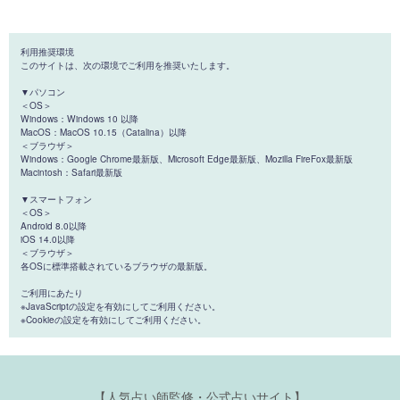
利用推奨環境
このサイトは、次の環境でご利用を推奨いたします。
▼パソコン
＜OS＞
Windows：Windows 10 以降
MacOS：MacOS 10.15（Catalina）以降
＜ブラウザ＞
Windows：Google Chrome最新版、Microsoft Edge最新版、Mozilla FireFox最新版
Macintosh：Safari最新版
▼スマートフォン
＜OS＞
Android 8.0以降
iOS 14.0以降
＜ブラウザ＞
各OSに標準搭載されているブラウザの最新版。
ご利用にあたり
※JavaScriptの設定を有効にしてご利用ください。
※Cookieの設定を有効にしてご利用ください。
【人気占い師監修・公式占いサイト】