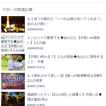
片想い
の関連記事
もう追うの疲れた『いつかは振り向いてくれる？』
あの人の想い
2026年8月5日
ドンピシャで解答下す◆あの人と【片想いor両想
い】2人の縁
2026年8月5日
【片想い終わる？】２人の宿命◆あなたに期待する
こと・今後
2026年7月31日
もう諦めさせて苦しい恋【彼への執着断切る決断】
2人の現実
2026年7月30日
成就待ったナシ【2人の想いと縁繋ぐ】片想い占◆
隠す素顔/本心
2026年7月30日