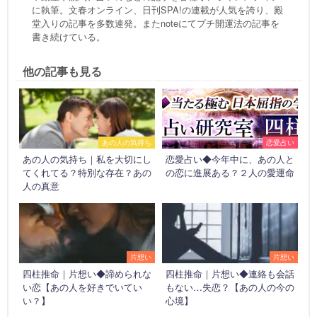
に執筆。文春オンライン、日刊SPA!の連載が人気を誇り、殿
堂入りの記事を多数連発。またnoteにてプチ開運法の記事を
書き続けている。
他の記事も見る
あの人の気持ち
恋愛占い
あの人の気持ち｜私を大切にし
恋愛占い◆今年中に、あの人と
てくれてる？特別な存在？あの
の恋に進展ある？２人の愛運命
人の真意
片想い
片想い
四柱推命｜片想い◆諦められな
四柱推命｜片想い◆連絡も会話
い恋【あの人を好きでいてい
もない…失恋？【あの人の今の
い？】
心境】