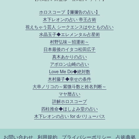
ホロスコープ【彌彌告の占い】
木下レオンの占い 帝王占術
視えちゃう芸人 シークエンスはやともの占い
水晶玉子◆エレメンタル占星術
村野弘味～招運術～
日本最後のイタコ松田広子
真木あかりの占い
アポロン山崎の占い
Love Me Do◆絶対数
木村藤子◆幸せの条件
大串ノリコの～紫微斗数と姓名判断～
マヤ暦占い
詳解ホロスコープ
四柱推命◆ほしよみ堂の占い
木下レオンの占い for dバリューパス
お問い合わせ
利用規約
プライバシーポリシー
占術典拠