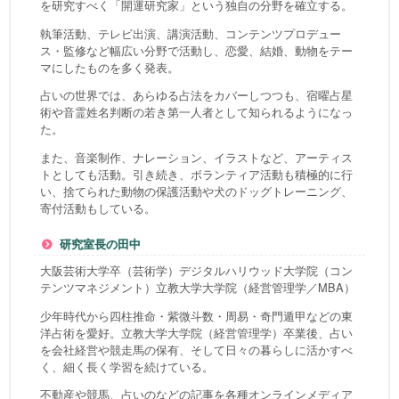
を研究すべく「開運研究家」という独自の分野を確立する。
執筆活動、テレビ出演、講演活動、コンテンツプロデュー
ス・監修など幅広い分野で活動し、恋愛、結婚、動物をテー
マにしたものを多く発表。
占いの世界では、あらゆる占法をカバーしつつも、宿曜占星
術や音霊姓名判断の若き第一人者として知られるようになっ
た。
また、音楽制作、ナレーション、イラストなど、アーティス
トとしても活動。引き続き、ボランティア活動も積極的に行
い、捨てられた動物の保護活動や犬のドッグトレーニング、
寄付活動もしている。
研究室長の田中
大阪芸術大学卒（芸術学）デジタルハリウッド大学院（コン
テンツマネジメント）立教大学大学院（経営管理学／MBA）
少年時代から四柱推命・紫微斗数・周易・奇門遁甲などの東
洋占術を愛好。立教大学大学院（経営管理学）卒業後、占い
を会社経営や競走馬の保有、そして日々の暮らしに活かすべ
く、細く長く学習を続けている。
不動産や競馬、占いのなどの記事を各種オンラインメディア