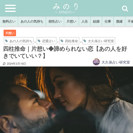
無料占い
あの人の気持ち
相性占い
片想い
人生
結婚
仕事
復縁
不
片想い
,
,
,
あの人の気持ち
恋愛占い
四柱推命
大久保占い研究室
四柱推命｜片想い◆諦められない恋【あの人を好
きでいていい？】
大久保占い研究室
2024年3月19日