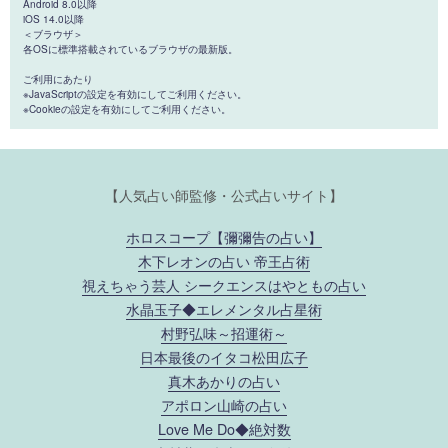
Android 8.0以降
iOS 14.0以降
＜ブラウザ＞
各OSに標準搭載されているブラウザの最新版。
ご利用にあたり
※JavaScriptの設定を有効にしてご利用ください。
※Cookieの設定を有効にしてご利用ください。
【人気占い師監修・公式占いサイト】
ホロスコープ【彌彌告の占い】
木下レオンの占い 帝王占術
視えちゃう芸人 シークエンスはやともの占い
水晶玉子◆エレメンタル占星術
村野弘味～招運術～
日本最後のイタコ松田広子
真木あかりの占い
アポロン山崎の占い
Love Me Do◆絶対数