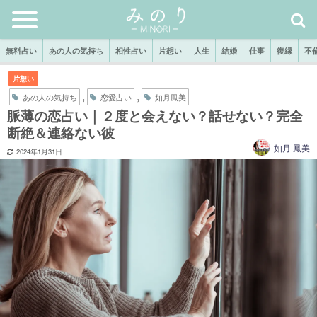
無料占い
あの人の気持ち
相性占い
片想い
人生
結婚
仕事
復縁
不
片想い
,
,
あの人の気持ち
恋愛占い
如月鳳美
脈薄の恋占い｜２度と会えない？話せない？完全
断絶＆連絡ない彼
如月 鳳美
2024年1月31日