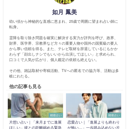
如月 鳳美
幼い頃から神秘的な直感に恵まれ、25歳で周囲に望まれ占い師に
転身。
霊障を取り除き問題を確実に解決する実力が評判を呼び、政界、
財界、医学界、宗教界など方々の重要人物や国外の国賓級の要人
から厚い信頼を得る。また、テレビ取材を辞退しているにもかか
わらず「顔出しナシでもいいから出演してほしい」と求められ、
口コミで人気が広がり、個人鑑定の依頼も絶えない。
その他、雑誌取材や寄稿活動、TVへの匿名での協力等、活動は多
岐にわたる。
他の記事も見る
精密占い
精密占い
片想い占い｜「来月までに進展
恋愛占い｜「進展よりも終わり
ほしい」彼との距離縮める緊急
が怖い…」一歩踏み込めない片