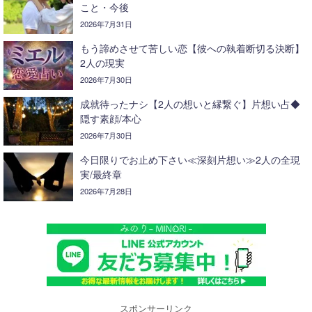
こと・今後
2026年7月31日
もう諦めさせて苦しい恋【彼への執着断切る決断】
2人の現実
2026年7月30日
成就待ったナシ【2人の想いと縁繋ぐ】片想い占◆
隠す素顔/本心
2026年7月30日
今日限りでお止め下さい≪深刻片想い≫2人の全現
実/最終章
2026年7月28日
スポンサーリンク