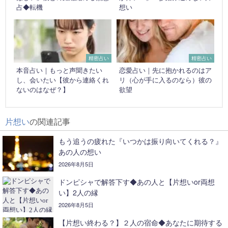
占◆転機
想い
精密占い
精密占い
本音占い｜もっと声聞きたい
恋愛占い｜先に抱かれるのはア
し、会いたい【彼から連絡くれ
リ（心が手に入るのなら）彼の
ないのはなぜ？】
欲望
片想い
の関連記事
もう追うの疲れた『いつかは振り向いてくれる？』
あの人の想い
2026年8月5日
ドンピシャで解答下す◆あの人と【片想いor両想
い】2人の縁
2026年8月5日
【片想い終わる？】２人の宿命◆あなたに期待する