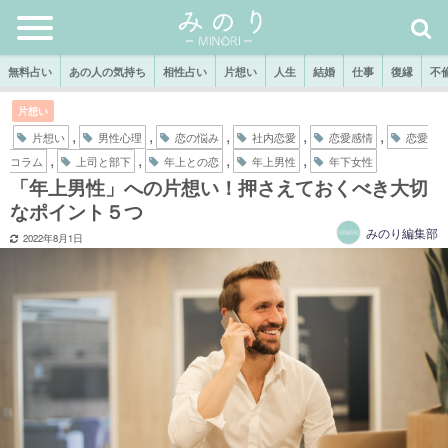
無料占い
あの人の気持ち
相性占い
片想い
人生
結婚
仕事
復縁
不
片想い
,
,
,
,
,
片想い
男性心理
恋の悩み
社内恋愛
恋愛感情
恋愛
,
,
,
,
コラム
上司と部下
年上との恋
年上男性
年下女性
「年上男性」への片想い！押さえておくべき大切
なポイント５つ
みのり編集部
2022年8月1日