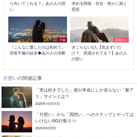
り向いてくれる？』あの人の想
求める関係・存在・密かに抱く
い
思惑
不倫
恋愛占い
『こんなに愛したのは初めて』
ぎこちない2人【気まずいだ
切実不倫の結末◆あの人の決断
け？ 意識されてる？】あの人
の想い
片想い
の関連記事
「実は好きでした」彼が本命にしか送らない「脈ア
リ」サインとは？
2025年10月31日
「片想い」から「両想い」へのステップとやっては
いけないNG行動３つ
2025年9月9日