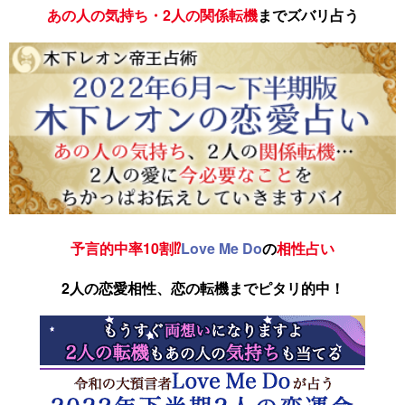
あの人の気持ち・2人の関係転機
までズバリ占う
予言的中率10割⁉
Love Me Do
の
相性占い
2人の恋愛相性、恋の転機までピタリ的中！