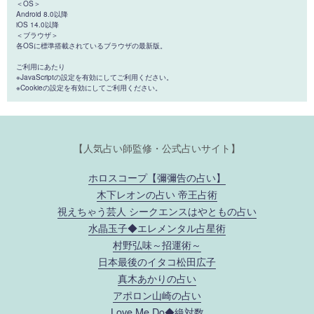
＜OS＞
Android 8.0以降
iOS 14.0以降
＜ブラウザ＞
各OSに標準搭載されているブラウザの最新版。
ご利用にあたり
※JavaScriptの設定を有効にしてご利用ください。
※Cookieの設定を有効にしてご利用ください。
【人気占い師監修・公式占いサイト】
ホロスコープ【彌彌告の占い】
木下レオンの占い 帝王占術
視えちゃう芸人 シークエンスはやともの占い
水晶玉子◆エレメンタル占星術
村野弘味～招運術～
日本最後のイタコ松田広子
真木あかりの占い
アポロン山崎の占い
Love Me Do◆絶対数