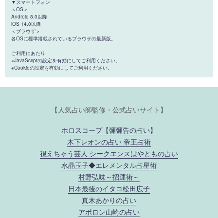
▼スマートフォン
＜OS＞
Android 8.0以降
iOS 14.0以降
＜ブラウザ＞
各OSに標準搭載されているブラウザの最新版。
ご利用にあたり
※JavaScriptの設定を有効にしてご利用ください。
※Cookieの設定を有効にしてご利用ください。
【人気占い師監修・公式占いサイト】
ホロスコープ【彌彌告の占い】
木下レオンの占い 帝王占術
視えちゃう芸人 シークエンスはやともの占い
水晶玉子◆エレメンタル占星術
村野弘味～招運術～
日本最後のイタコ松田広子
真木あかりの占い
アポロン山崎の占い