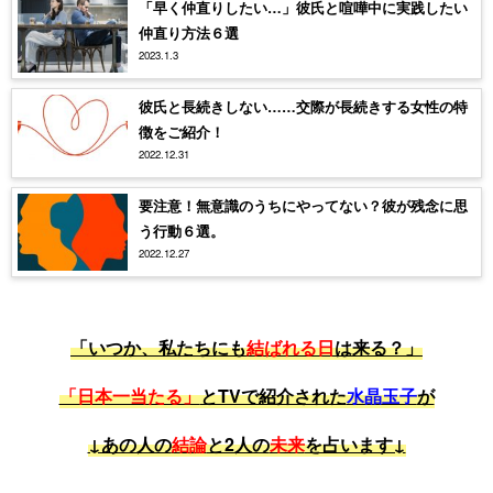
「早く仲直りしたい…」彼氏と喧嘩中に実践したい
仲直り方法６選
2023.1.3
彼氏と長続きしない……交際が長続きする女性の特
徴をご紹介！
2022.12.31
要注意！無意識のうちにやってない？彼が残念に思
う行動６選。
2022.12.27
「いつか、私たちにも
結ばれる日
は来る？」
「日本一当たる」
とTVで紹介された
水晶玉子
が
↓あの人の
結論
と2人の
未来
を占います↓