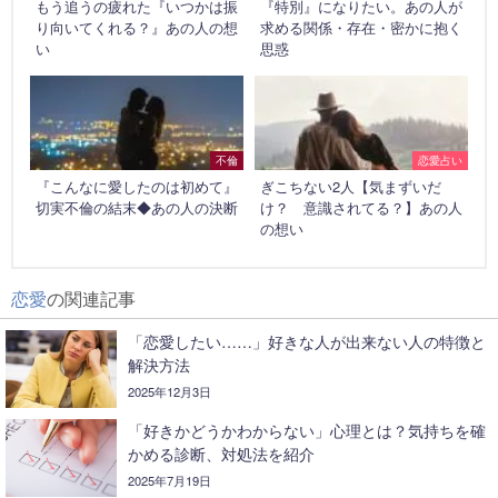
もう追うの疲れた『いつかは振
『特別』になりたい。あの人が
り向いてくれる？』あの人の想
求める関係・存在・密かに抱く
い
思惑
不倫
恋愛占い
『こんなに愛したのは初めて』
ぎこちない2人【気まずいだ
切実不倫の結末◆あの人の決断
け？ 意識されてる？】あの人
の想い
恋愛
の関連記事
「恋愛したい……」好きな人が出来ない人の特徴と
解決方法
2025年12月3日
「好きかどうかわからない」心理とは？気持ちを確
かめる診断、対処法を紹介
2025年7月19日