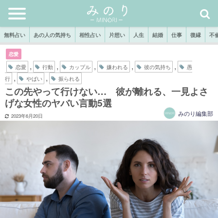
無料占い
あの人の気持ち
相性占い
片想い
人生
結婚
仕事
復縁
不
恋愛
,
,
,
,
,
恋愛
行動
カップル
嫌われる
彼の気持ち
愚
,
,
行
やばい
振られる
この先やって行けない… 彼が離れる、一見よさ
げな女性のヤバい言動5選
みのり編集部
2023年6月20日