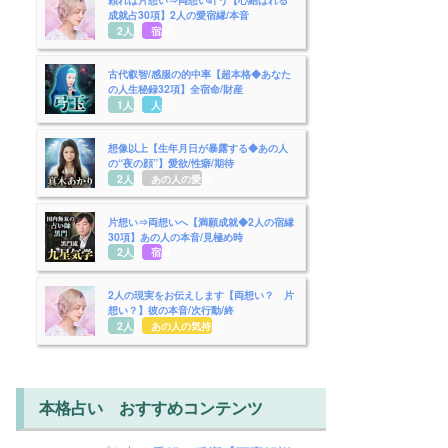
成就占30項】2人の愛宿縁/本音
2人用
宿縁
古代叡智/感服の的中率【超本格◆あなた
の人生秘録32項】全宿命/財産
1人用
人生
想像以上【生年月日が暴露する◆あの人
の“夜の顔”】愛欲/性癖/期待
2人用
あの人の愛欲
片想い⇒両想いへ【満願成就◆2人の宿縁
30項】あの人の本音/見極め時
2人用
宿縁
2人の現実をお伝えします【両想い？ 片
想い？】彼の本音/次行動/終
2人用
あの人の気持ち
本格占い おすすめコンテンツ