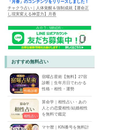
「月香」のコンテンツをリリースしました！
チャクラ占い｜人体覚醒＆強制成就【運命正
し現実変える神霊力】月香
おすすめ無料占い
宿曜占星術【無料】27宿
診断｜生年月日でわかる
性格・相性・運勢
性格診断
算命学｜相性占い・あの
人との恋愛相性/結婚相性
を無料で鑑定
相性占い
マヤ暦｜KIN番号を無料計