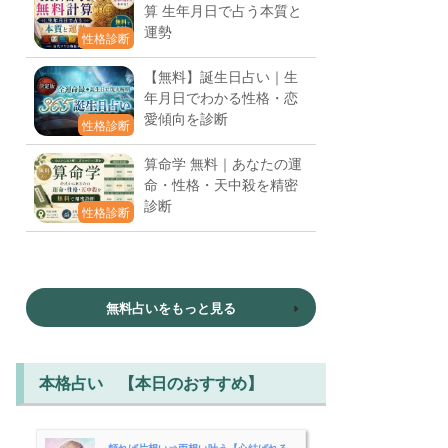
算 生年月日で占う本質と
運勢
性格診断
【無料】誕生日占い｜生
年月日でわかる性格・恋
愛傾向を診断
性格診断
算命学 無料｜あなたの運
命・性格・天中殺を精密
診断
性格診断
無料占いをもっと見る
本格占い 【本日のおすすめ】
頼れば片想い⇒両想い叶う【心結ばれる