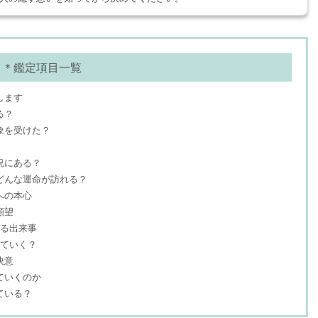
＊鑑定項目一覧
します
る？
象を受けた？
況にある？
どんな運命が訪れる？
への本心
願望
なる出来事
っていく？
決意
ていくのか
ている？