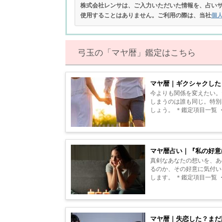
株式会社レンサは、ご入力いただいた情報を、占い
使用することはありません。ご利用の際は、当社
個
弓玉の「マヤ暦」鑑定はこちら
マヤ暦｜ギクシャクした
今よりも関係を変えたい。
しまうのは誰も同じ。特別
しょう。 ＊鑑定項目一覧
間を繋ぐ絆の...
マヤ暦占い｜『私の好意
真剣なあなたの想いを、あ
るのか、その好意に気付い
します。 ＊鑑定項目一覧
な現状が訪れ...
マヤ暦｜失恋した？まだ