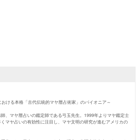
における本格「古代伝統的マヤ暦占術家」のパイオニア～
師、マヤ暦占いの鑑定師である弓玉先生。1999年よりマヤ鑑定士
早くマヤ占いの有効性に注目し、マヤ文明の研究が進むアメリカの