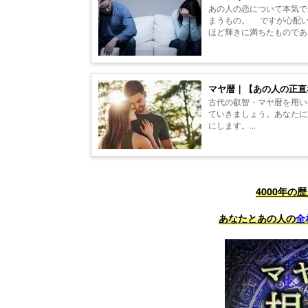
あの人の恋について本気で
まうもの。 ですが心配い
ほど輝きに満ちたものであ
与えられた【マ...
マヤ暦｜【あの人の正直
古代の叡智・マヤ暦を用い
ていきましょう。あなたに
にします。...
4000年の
あなたとあの人の
全