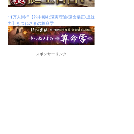
11万人崇拝【的中極む現実理論/運命矯正/成就
力】きつねさまの算命学
スポンサーリンク