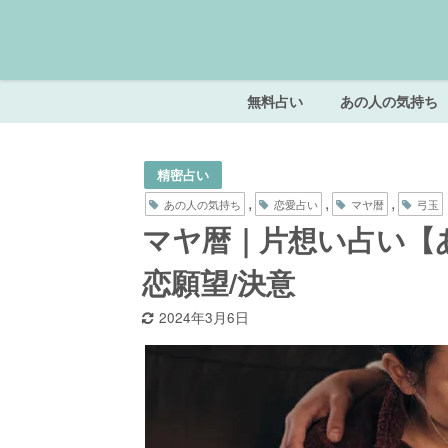
無料占い
あの人の気持ち
精密占い
,
,
,
あの人の気持ち
恋愛占い
マヤ暦
弓玉
マヤ暦｜片想い占い【
恋願望/決意
2024年3月6日