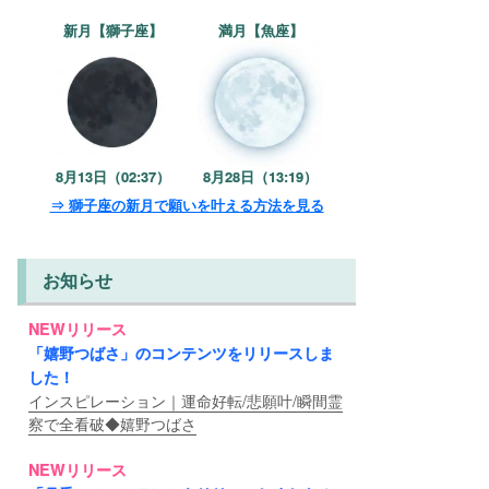
新月【獅子座】
満月【魚座】
8月13日（02:37）
8月28日（13:19）
⇒ 獅子座の新月で願いを叶える方法を見る
お知らせ
NEWリリース
「嬉野つばさ」のコンテンツをリリースしま
した！
インスピレーション｜運命好転/悲願叶/瞬間霊
察で全看破◆嬉野つばさ
NEWリリース