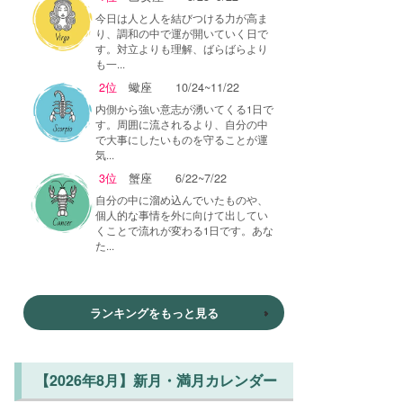
今日は人と人を結びつける力が高ま
り、調和の中で運が開いていく日で
す。対立よりも理解、ばらばらより
も一...
2位
蠍座
10/24~11/22
内側から強い意志が湧いてくる1日で
す。周囲に流されるより、自分の中
で大事にしたいものを守ることが運
気...
3位
蟹座
6/22~7/22
自分の中に溜め込んでいたものや、
個人的な事情を外に向けて出してい
くことで流れが変わる1日です。あな
た...
ランキングをもっと見る
【2026年8月】新月・満月カレンダー