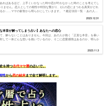
あればあるほど、上手くいかなった時や恋が叶わなかった時のことを考えてし
りません。恋人としての相性や特別な繋がり、2人の恋にまつわる真実がどれ
るか……マヤの叡智から明らかにしていきます。 ＊鑑定項目一覧 ・あの人に
2023.12.31
な本音が解ってしまう占い】あなたへの恋心
て、解らないことはありません。今回は、あの人が抱く「正直な本音」を暴い
対して一体どんな想いを抱いているのか、そこに恋愛感情はあるのか、明らか
2023.11.3
歴史を持つ
古代マヤ暦
の占いで、
相性
から
恋の結末
まで全て解明します。