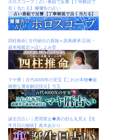
ホロスコープ｜占い番組で反響【丁寧解説で
良く当たる】彌彌告の占い
四柱推命│古代秘伝の真髄≪原典継承/正統・
超本格鑑定≫ほしよみ堂
マヤ暦｜古代4000年の至宝【これが本物◆超
緻密な運命解読技法】弓玉
誕生日占い｜悪用禁止◆裏の顔も丸見え【生
年月日の秘術】真木あかり