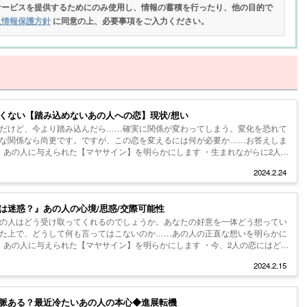
サービスを提供するためにのみ使用し、情報の蓄積を行ったり、他の目的で
人情報保護方針
に同意の上、必要事項をご入力ください。
くない【踏み込めないあの人への恋】現状/想い
だけど、今より踏み込んだら……確実に関係が変わってしまう。変化を恐れて
な関係なら尚更です。ですが、この恋を変えるには何が必要か……お答えしま
 ・あの人に与えられた【マヤサイン】を明らかにします ・生まれながらに2人の
2024.2.24
は迷惑？』あの人の心境/思惑/交際可能性
の人はどう受け取ってくれるのでしょうか。あなたの好意を一体どう想ってい
た上で、どうして何も言ってはこないのか……あの人の正直な想いを明らかに
 ・あの人に与えられた【マヤサイン】を明らかにします ・今、2人の恋にはどん
2024.2.15
脈ある？最近冷たいあの人の本心◆進展転機