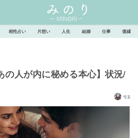
相性占い
片想い
人生
結婚
仕事
復縁
あの人が内に秘める本心】状況/
弓玉