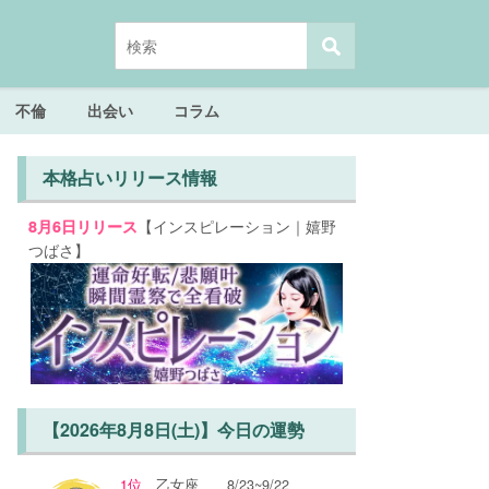
不倫
出会い
コラム
本格占いリリース情報
【インスピレーション｜嬉野
8月6日リリース
つばさ】
【2026年8月8日(土)】今日の運勢
1位
乙女座
8/23~9/22